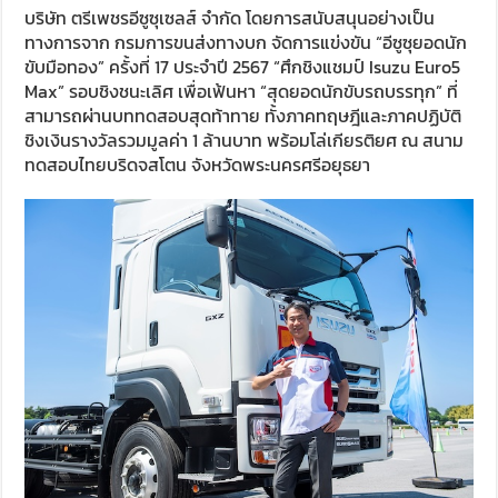
บริษัท ตรีเพชรอีซูซุเซลส์ จำกัด โดยการสนับสนุนอย่างเป็น
ทางการจาก กรมการขนส่งทางบก จัดการแข่งขัน “อีซูซุยอดนัก
ขับมือทอง” ครั้งที่ 17 ประจำปี 2567 “ศึกชิงแชมป์ Isuzu Euro5
Max” รอบชิงชนะเลิศ เพื่อเฟ้นหา “สุดยอดนักขับรถบรรทุก” ที่
สามารถผ่านบททดสอบสุดท้าทาย ทั้งภาคทฤษฎีและภาคปฏิบัติ
ชิงเงินรางวัลรวมมูลค่า 1 ล้านบาท พร้อมโล่เกียรติยศ ณ สนาม
ทดสอบไทยบริดจสโตน จังหวัดพระนครศรีอยุธยา