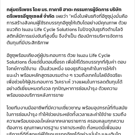
กลุ่มตรีเพชร โดย มร. ทาคาชิ ฮาตะ กรรมการผู้จัดการ บริษัท
ตรีเพชรอีซูซุเซลส์ จำกัด
เผยว่า “หนึ่งในพันธกิจที่อีซูซุมุ่งมั่นคือ
การสร้างสังคมผู้ใช้รถบรรทุกอีซูซุให้เติบโตอย่างมีคุณภาพ ด้วย
แนวคิด Isuzu Life Cycle Solutions ในปัจจุบันธุรกิจด้านโลจิ
สติกส์มีการแข่งขันที่สูงขึ้น จึงจำเป็น ต้องมีการบริหารจัดการ
ต้นทุนที่มีประสิทธิภาพ
อีซูซุพร้อมเคียงคู่ผู้ประกอบการ ด้วย Isuzu Life Cycle
Solutions ตั้งแต่ขั้นตอนซื้อรถ เพื่อให้ได้รถบรรทุกที่คุ้มค่า ตอบ
โจทย์การใช้งาน เป็นส่วนหนึ่ง ของธุรกิจลูกค้าในการให้คำ
แนะนำ พร้อมหลักสูตรอบรมต่าง ๆ รวมถึงเทคโนโลยีอัจฉริยะ
เพื่อช่วยให้ผู้ประกอบการ วิเคราะห์ วางแผนในการลดต้นทุนได้
อย่างดีเยี่ยมหมดกังวล ทุกปัญหาการซ่อมบํารุง ด้วยความ
พร้อมของบริการหลังการขาย
โดยทีมงานมืออาชีพที่มีความเชี่ยวชาญ พร้อมอุปกรณ์ที่ทันสมัย
ในการซ่อมบำรุง ทำให้ช่วยประหยัดทั้งเวลาและค่าใช้จ่าย รวมถึง
ความพร้อมของอะไหล่หลากหลายรายการ ครอบคลุมทุกความ
ต้องการ คุณภาพมาตรฐาน ราคาประหยัด ทั้งหมดนี้เพื่อมอบ
บริการที่ดีที่สุดแก่ผู้ใช้รถบรรทุกอีซูซุได้อย่างมั่นใจ และเติบโต