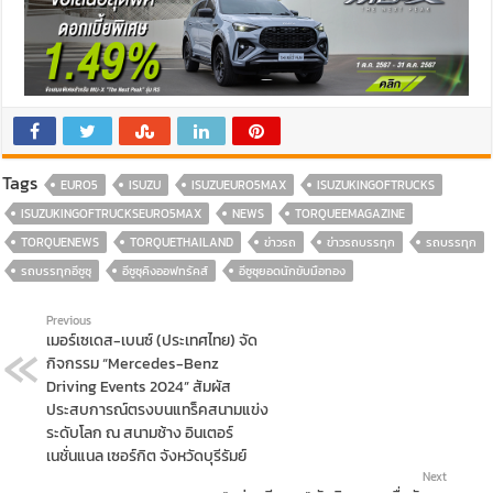
Tags
EURO5
ISUZU
ISUZUEURO5MAX
ISUZUKINGOFTRUCKS
ISUZUKINGOFTRUCKSEURO5MAX
NEWS
TORQUEEMAGAZINE
TORQUENEWS
TORQUETHAILAND
ข่าวรถ
ข่าวรถบรรทุก
รถบรรทุก
รถบรรทุกอีซูซุ
อีซูซุคิงออฟทรัคส์
อีซูซุยอดนักขับมือทอง
Previous
เมอร์เซเดส-เบนซ์ (ประเทศไทย) จัด
กิจกรรม “Mercedes-Benz
Driving Events 2024” สัมผัส
ประสบการณ์ตรงบนแทร็คสนามแข่ง
ระดับโลก ณ สนามช้าง อินเตอร์
เนชั่นแนล เซอร์กิต จังหวัดบุรีรัมย์
Next