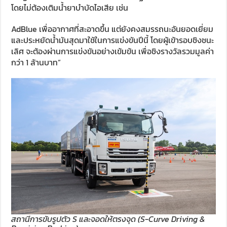
โดยไม่ต้องเติมน้ำยาบำบัดไอเสีย เช่น
AdBlue เพื่ออากาศที่สะอาดขึ้น แต่ยังคงสมรรถนะอันยอดเยี่ยม
และประหยัดน้ำมันสุดมาใช้ในการแข่งขันปีนี้ โดยผู้เข้ารอบชิงชนะ
เลิศ จะต้องผ่านการแข่งขันอย่างเข้มข้น เพื่อชิงรางวัลรวมมูลค่า
กว่า 1 ล้านบาท”
สถานีการขับรูปตัว S และจอดให้ตรงจุด (S-Curve Driving &