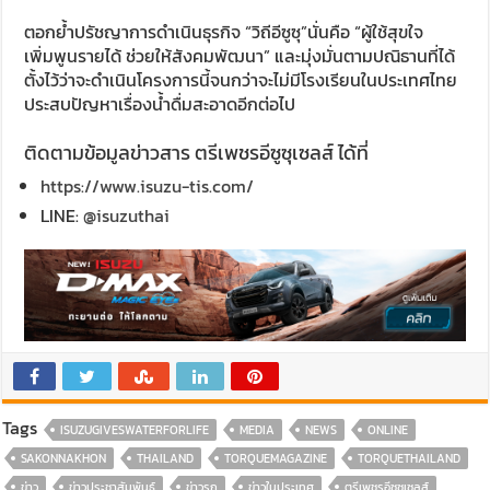
ตอกย้ำปรัชญาการดำเนินธุรกิจ “วิถีอีซูซุ”นั่นคือ “ผู้ใช้สุขใจ
เพิ่มพูนรายได้ ช่วยให้สังคมพัฒนา” และมุ่งมั่นตามปณิธานที่ได้
ตั้งไว้ว่าจะดำเนินโครงการนี้จนกว่าจะไม่มีโรงเรียนในประเทศไทย
ประสบปัญหาเรื่องน้ำดื่มสะอาดอีกต่อไป
ติดตามข้อมูลข่าวสาร ตรีเพชรอีซูซุเซลส์ ได้ที่
https://www.isuzu-tis.com/
LINE:
@isuzuthai
Tags
ISUZUGIVESWATERFORLIFE
MEDIA
NEWS
ONLINE
SAKONNAKHON
THAILAND
TORQUEMAGAZINE
TORQUETHAILAND
ข่าว
ข่าวประชาสัมพันธ์
ข่าวรถ
ข่าวในประเทศ
ตรีเพชรอีซูซุเซลส์