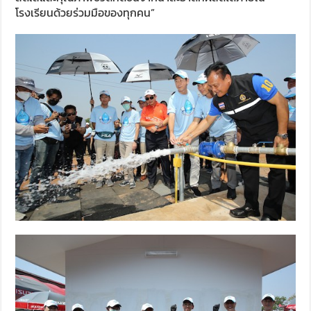
โรงเรียนด้วยร่วมมือของทุกคน”