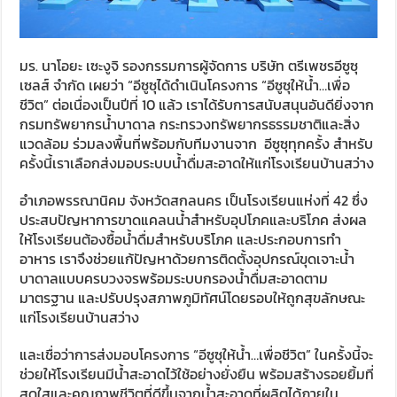
มร. นาโอยะ เซะงูจิ รองกรรมการผู้จัดการ บริษัท ตรีเพชรอีซูซุ
เซลส์ จำกัด เผยว่า “อีซูซุได้ดำเนินโครงการ “อีซูซุให้น้ำ…เพื่อ
ชีวิต” ต่อเนื่องเป็นปีที่ 10 แล้ว เราได้รับการสนับสนุนอันดียิ่งจาก
กรมทรัพยากรน้ำบาดาล กระทรวงทรัพยากรธรรมชาติและสิ่ง
แวดล้อม ร่วมลงพื้นที่พร้อมกับทีมงานจาก อีซูซุทุกครั้ง สำหรับ
ครั้งนี้เราเลือกส่งมอบระบบน้ำดื่มสะอาดให้แก่โรงเรียนบ้านสว่าง
อำเภอพรรณานิคม จังหวัดสกลนคร เป็นโรงเรียนแห่งที่ 42 ซึ่ง
ประสบปัญหาการขาดแคลนน้ำสำหรับอุปโภคและบริโภค ส่งผล
ให้โรงเรียนต้องซื้อน้ำดื่มสำหรับบริโภค และประกอบการทำ
อาหาร เราจึงช่วยแก้ปัญหาด้วยการติดตั้งอุปกรณ์ขุดเจาะน้ำ
บาดาลแบบครบวงจรพร้อมระบบกรองน้ำดื่มสะอาดตาม
มาตรฐาน และปรับปรุงสภาพภูมิทัศน์โดยรอบให้ถูกสุขลักษณะ
แก่โรงเรียนบ้านสว่าง
และเชื่อว่าการส่งมอบโครงการ “อีซูซุให้น้ำ…เพื่อชีวิต” ในครั้งนี้จะ
ช่วยให้โรงเรียนมีน้ำสะอาดไว้ใช้อย่างยั่งยืน พร้อมสร้างรอยยิ้มที่
สดใสและคุณภาพชีวิตที่ดีขึ้นจากน้ำสะอาดที่ผลิตได้ภายใน