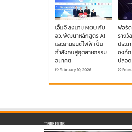
เอ็มจี ลงนาม MOU กับ
ฟอร์ด
อว. พัฒนาหลักสูตร AI
รางวั
และยานยนต์ไฟฟ้า ปั้น
ประเท
กำลังคนสู่อุตสาหกรรม
องค์
อนาคต
ปลอด
February 10, 2026
Febru
Torque Editor