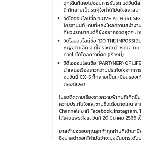
ฉุกเฉินที่เคยไม่ชอบการขับรถ แต่วันนี้ส
นี้ ที่กลายเป็นรถคู่ใจทำให้มั่นใจและสบายใ
วิดีโอออนไลน์ชื่อ “LOVE AT FIRST SIGH
โครธานนท์) คนที่หลงไหลความสง่างา
ที่หวงรถมากแต่ก็ยังอยากอวดสุดๆ :
h
วิดีโอออนไลน์ชื่อ “DO THE IMPOSSIBL
หญิงตัวเล็ก ๆ ที่ใครจะคิดว่าชอบความท้
ทางไปได้ไกลกว่าที่คิด (เร็วๆนี้)
วิดีโอออนไลน์ชื่อ “PART(NER) OF LIFE”
นำเสนอเรื่องราวความประทับใจจากการที
จนวันนี้ CX-5 ก็กลายเป็นเหมือนรองเ
ตลอดเวลา
โปรดติดตามเรื่องราวความพิเศษที่เกิดขึ้น
ความประทับใจและซาบซึ้งได้ขนาดไหน สา
Channels อาทิ Facebook, Instagram, Tw
ได้เผยแพร่ตั้งแต่วันที่ 20 มีนาคม 2566 เ
มาสด้าขอขอบคุณลูกค้าทุกท่านที่เข้ามาม
ซึ่งมาสด้าขอให้คำมั่นว่าจะมุ่งมั่นยกระดับป