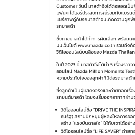
Customer วันนี้ มาสด้าจึงได้ต่อยอดเป็
แฟนๆ ได้แชร์ประสบการณ์ร่วมกับแบรนด์ม
แชร์ภาพคู่กับรถมาสด้าจนเกิดความผูกพัน
รถมาสด้า
ซึ่งทางมาสด้าได้ทำการคัดเลือก พร้อมเผย
บนเว็บไซต์
www.mazda.co.th
รวมถึงคัด
วิดีโอออนไลน์บนสื่อของ Mazda Thailan
ในปี 2023 นี้ มาสด้าจึงได้นำ 5 เรื่องราวจ
ออนไลน์ Mazda Million Moments Test
ความประทับใจของลูกค้าที่มีต่อรถมาสด้า
ซึ่งลูกค้าเป็นผู้แสดงจริงและถ่ายทอดเรื
รถยนต์มาสด้า โดยจะเริ่มออกอากาศผ่านช
วิดีโอออนไลน์ชื่อ “DRIVE THE INSPI
ธนรัฐ) สถาปนิกหนุ่มผู้หลงใหลการออกแ
สร้าง “แรงบันดาลใจ” ให้กับเขาได้อย่างไ
วิดีโอออนไลน์ชื่อ “LIFE SAVER” ถ่ายท