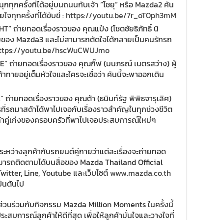
นุกทุกครั้งที่ได้อยู่บนถนนกับเจ้า “โชยุ” หรือ Mazda2 คัน
จทุกครั้งที่ได้ขับขี่ :
https://youtu.be/7r_oT0ph3mM
T” ถ่ายทอดเรื่องราวของ คุณแป๋ง (โชตชัยธิภัทธิ์ นิ
มของ Mazda3 และไม่สามารถตัดใจได้กลายเป็นคนรักรถ
ttps://youtu.be/hscWuCWUJmo
E” ถ่ายทอดเรื่องราวของ คุณกิ๊ฟ (มนภรณ์ เนตรสว่าง) ผู้
าทายอยู่เต็มหัวใจและใครจะเชื่อว่า คันนี้จะพาออกเดิน
 ถ่ายทอดเรื่องราวของ คุณต้า (ธนินท์รัฐ พิพิธจารุเลิศ)
่รถมาสด้าได้พาไปเจอกับเรื่องราวสำคัญในทุกช่วงชีวิต
ท้าคู่เก่งของครอบครัวที่พาไปเจอประสบการณ์ใหม่ๆ
ระหว่างลูกค้ากับรถยนต์คู่กายว่าแต่ละเรื่องจะถ่ายทอด
มารถติดตามได้บนสื่อของ Mazda Thailand Official
itter, Line, Youtube และเว็บไซต์
www.mazda.co.th
ป็นต้นไป
ีส่วนร่วมกับกิจกรรม Mazda Million Moments ในครั้งนี้
ระสบการณ์ลูกค้าให้ดีที่สุด เพื่อให้ลูกค้ามั่นใจและวางใจที่