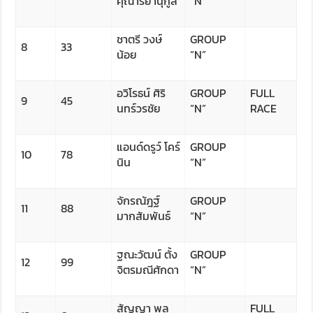
คุณาริยานุกูล
“N”
ชาตรี วงษ์
GROUP
8
33
น้อย
“N”
อวิโรธน์ ศิริ
GROUP
FULL
9
45
นทร์วรชัย
“N”
RACE
แอนด์ดรูว์ โคร์
GROUP
10
78
นิน
“N”
จักรณัฎฐ์
GROUP
11
88
มากสัมพันธ์
“N”
ฐณะวัฒน์ ตั้ง
GROUP
12
99
จิตรมณีศักดา
“N”
สัญญา พล
FULL