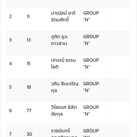
ปาณัสม์ อารี
GROUP
2
11
รัตนศักดิ์
“N”
ภูดิท ธุวะ
GROUP
3
13
ชาวสวน
“N”
ปกรณ์ ธรรม
GROUP
4
15
โชติ
“N”
วศิน สินเจริญ
GROUP
5
18
กุล
“N”
วีร์ธรรศ ลิลิต
GROUP
6
77
ชัยกุล
“N”
ราชนันทร์
GROUP
7
30