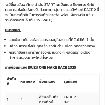
จะมีขึ้นในวันอาทิตย์ ลำดับ START จะเป็นแบบ Reverse Grid
ผลการแข่งขันยังคงรับถ้วยตามกลุ่มการควอลิฟายด์ RACE 2 นี้
จะเป็นการตัดสินในการรับถ้วยรางวัล พร้อมเงินรางวัล (เงิน
รางวัลรับตามอันดับ OVERALL)
หมายเหตุ
รถแข่งทุกคัน จะต้องจอดรวมอยู่ในสถานที่ที่จัดไว้ให้เท่านั้น
หลังจบการแข่งขันทุกครั้ง รถที่มีตำแหน่งจะถูกตรวจสภาพ
กรณีที่ซีลและมาร์คเครื่องหมายต่าง ๆ หลุดลอก จะต้อง
ทำการตรวจสภาพใหม่ทั้งหมด
ร
ายชื่อนักแข่ง
ISUZU ONE MAKE RACE 2025
ลำดับ
หมายเลข
ชื่อนักแข่ง
รุ่นที่แข่ง
ที่
สิริพงศ์ ปภัง
GROUP
1
4
กรพิทักษ์
“N”