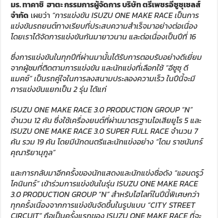
มร. ทาคาชิ ฮาตะ กรรมการผู้จัดการ บริษัท ตรีเพชรอีซูซุเซลส์
จำกัด
เผยว่า
“
การแข่งขัน
ISUZU ONE MAKE RACE
เป็นการ
แข่งขันรถยนต์ทางเรียบที่ประสบความสำเร็จมาอย่างต่อเนื่อง
โดยเราได้จัดการแข่งขันกันมายาวนาน และต่อเนื่องเป็นปีที่
16
ซึ่งการแข่งขันในทุกปีที่ผ่านมานั้นได้รับการตอบรับอย่างดีเยี่ยม
จากผู้ชมที่ติดตามการแข่งขัน และนักแข่งที่เลือกใช้ “อีซูซุ ดี
แมคซ์” เป็นรถคู่ใจในการลงสนามประลองความเร็ว ในปีนี้จะมี
การแข่งขันแยกเป็น
2
รุ่น ได้แก่
ISUZU ONE MAKE RACE 3.0 PRODUCTION GROUP “N”
จำนวน
12
คัน ซึ่งใช้เครื่องยนต์ที่ผ่านมาตรฐานไอเสียยูโร
5
และ
ISUZU ONE MAKE RACE 3.0 SUPER FULL RACE
จำนวน
7
คัน รวม
19
คัน โดยมีนักดนตรีและนักแข่งอย่าง “โดม ราชนันทร์
คุณาริยานุกูล”
และการกลับมาอีกครั้งของนักแสดงและนักแข่งชื่อดัง “แอนดรูว์
โคนินทร์” เข้าร่วมการแข่งขันในรุ่น
ISUZU ONE MAKE RACE
3.0 PRODUCTION GROUP “N”
สำหรับไฮไลท์ในปีนี้พิเศษกว่า
ทุกครั้งเนื่องจากการแข่งขันจัดขึ้นในรูปแบบ
“CITY STREET
CIRCUIT”
ถือเป็นครั้งแรกของ
ISUZU ONE MAKE RACE
ที่จะ