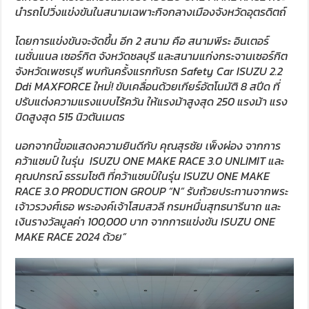
นำรถไปวิ่งแข่งขันในสนามเฉพาะกิจกลางเมืองจังหวัดอุตรดิตถ์
โดยการแข่งขันจะจัดขึ้น อีก
2
สนาม คือ สนามพีระ อินเตอร์
เนชั่นแนล เซอร์กิต จังหวัดชลบุรี และสนามแก่งกระจานเซอร์กิต
จังหวัดเพชรบุรี พบกันครั้งแรกกับรถ
Safety Car ISUZU
2.2
Ddi MAXFORCE
ใหม่
!
ขับเคลื่อนด้วยเกียร์อัตโนมัติ
8
สปีด ที่
ปรับแต่งความแรงแบบไร้ควัน ให้แรงม้าสูงสุด
250
แรงม้า แรง
บิดสูงสุด
515
นิวตันเมตร
นอกจากนี้ขอแสดงความยินดีกับ คุณสุรชัย เพ็งผ่อง จากการ
คว้าแชมป์ ในรุ่น
ISUZU ONE MAKE RACE
3.0
UNLIMIT
และ
คุณปกรณ์ ธรรมโชติ ที่คว้าแชมป์ในรุ่น
ISUZU ONE MAKE
RACE
3.0
PRODUCTION GROUP “N”
รับถ้วยประทานจากพระ
เจ้าวรวงศ์เธอ พระองค์เจ้าโสมสวลี กรมหมื่นสุทธนารีนาถ และ
เงินรางวัลมูลค่า
100,000
บาท จากการแข่งขัน
ISUZU ONE
MAKE RACE 2024
ด้วย”