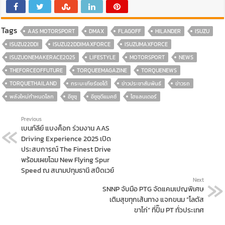
Tags
AAS MOTORSPORT
DMAX
FLAGOFF
HILANDER
ISUZU
ISUZU22DDI
ISUZU22DDIMAXFORCE
ISUZUMAXFORCE
ISUZUONEMAKERACE2025
LIFESTYLE
MOTORSPORT
NEWS
THEFORCEOFFUTURE
TORQUEEMAGAZINE
TORQUENEWS
TORQUETHAILAND
กระบะเกียร์ออโต้
ข่าวประชาสัมพันธ์
ข่าวรถ
พลังใหม่กำหนดโลก
อีซูซุ
อีซูซุดีแมคซ์
ไฮแลนเดอร์
Previous
เบนท์ลีย์ แบงค็อก ร่วมงาน AAS
Driving Experience 2025 เปิด
ประสบการณ์ The Finest Drive
พร้อมเผยโฉม New Flying Spur
Speed ณ สนามปทุมธานี สปีดเวย์
Next
SNNP จับมือ PTG จัดแคมเปญพิเศษ
เติมสุขทุกเส้นทาง แจกขนม “โลตัส
ขาไก่” ที่ปั๊ม PT ทั่วประเทศ