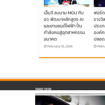
เอ็มจี ลงนาม MOU กับ
ฟอร์ด
อว. พัฒนาหลักสูตร AI
รางวั
และยานยนต์ไฟฟ้า ปั้น
ประเท
กำลังคนสู่อุตสาหกรรม
องค์
อนาคต
ปลอด
February 10, 2026
Febru
Torque Editor