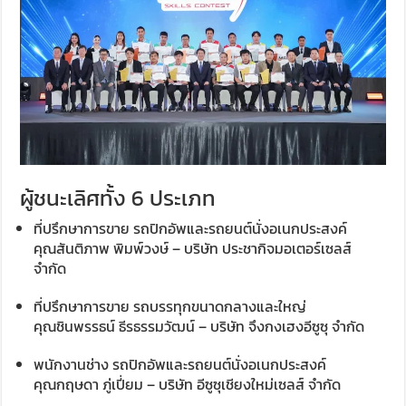
ผู้ชนะเลิศทั้ง 6 ประเภท
ที่ปรึกษาการขาย รถปิกอัพและรถยนต์นั่งอเนกประสงค์
คุณสันติภาพ พิมพ์วงษ์ – บริษัท ประชากิจมอเตอร์เซลส์
จำกัด
ที่ปรึกษาการขาย รถบรรทุกขนาดกลางและใหญ่
คุณชินพรรธน์ ธีรธรรมวัฒน์ – บริษัท จึงกงเฮงอีซูซุ จำกัด
พนักงานช่าง รถปิกอัพและรถยนต์นั่งอเนกประสงค์
คุณกฤษดา ภู่เปี่ยม – บริษัท อีซูซุเชียงใหม่เซลส์ จำกัด