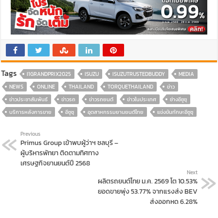
Tags
I1GRANDPRIX2025
ISUZU
ISUZUTRUSTEDBUDDY
MEDIA
NEWS
ONLINE
THAILAND
TORQUETHAILAND
ข่าว
ข่าวประชาสัมพันธ์
ข่าวรถ
ข่าวรถยนต์
ข่าวในประเทศ
ช่างอีซูซุ
บริการหลังการขาย
อีซูซุ
อุตสาหกรรมยานยนต์ไทย
แข่งขันทักษะอีซูซุ
Previous
Primus Group เข้าพบผู้ว่าฯ ชลบุรี –
ผู้บริหารพัทยา ติดตามทิศทาง
เศรษฐกิจยานยนต์ปี 2568
Next
ผลิตรถยนต์ไทย ม.ค. 2569 โต 10.53%
ยอดขายพุ่ง 53.77% จากแรงส่ง BEV
ส่งออกหด 6.28%