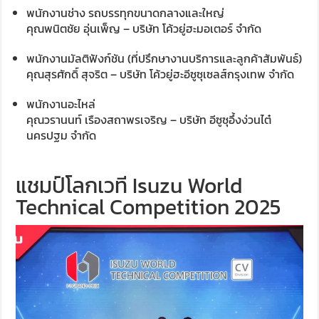
พนักงานช่าง รถบรรทุกขนาดกลางและใหญ่
คุณพนิตชัย อุ่นเพ็ญ – บริษัท โค้วยู่ฮะมอเตอร์ จำกัด
พนักงานมัลติฟังก์ชัน (ที่ปรึกษางานบริการและลูกค้าสัมพันธ์)
คุณสุรศักดิ์ สุจริต – บริษัท โค้วยู่ฮะอีซูซุเซลส์กรุงเทพ จำกัด
พนักงานอะไหล่
คุณวรานนท์ เรืองสถาพรเจริญ – บริษัท อีซูซุอึ้งง่วนไต๋
นครปฐม จำกัด
แชมป์โลกเวที Isuzu World
Technical Competition 2025