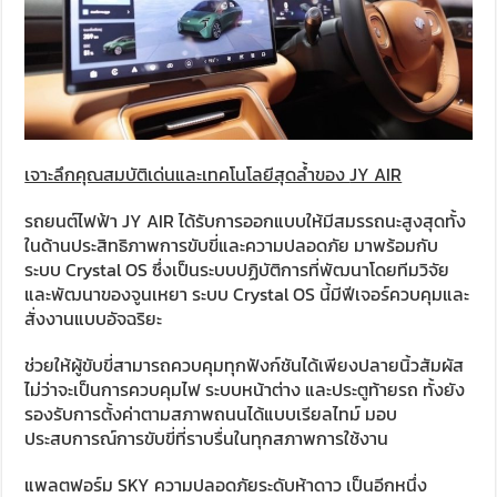
เจาะลึกคุณสมบัติเด่นและเทคโนโลยีสุดล้ำของ
JY AIR
รถยนต์ไฟฟ้า
JY AIR
ได้รับการออกแบบให้มีสมรรถนะสูงสุดทั้ง
ในด้านประสิทธิภาพการขับขี่และความปลอดภัย มาพร้อมกับ
ระบบ
Crystal OS
ซึ่งเป็นระบบปฏิบัติการที่พัฒนาโดยทีมวิจัย
และพัฒนาของจูนเหยา ระบบ
Crystal OS
นี้มีฟีเจอร์ควบคุมและ
สั่งงานแบบอัจฉริยะ
ช่วยให้ผู้ขับขี่สามารถควบคุมทุกฟังก์ชันได้เพียงปลายนิ้วสัมผัส
ไม่ว่าจะเป็นการควบคุมไฟ ระบบหน้าต่าง และประตูท้ายรถ ทั้งยัง
รองรับการตั้งค่าตามสภาพถนนได้แบบเรียลไทม์ มอบ
ประสบการณ์การขับขี่ที่ราบรื่นในทุกสภาพการใช้งาน
แพลตฟอร์ม
SKY
ความปลอดภัยระดับห้าดาว เป็นอีกหนึ่ง