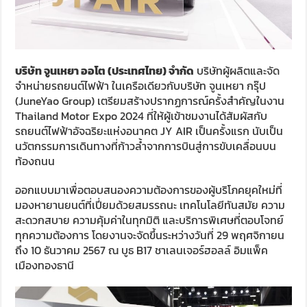
บริษัท จูนเหยา ออโต (ประเทศไทย) จำกัด
บริษัทผู้ผลิตและจัด
จำหน่ายรถยนต์ไฟฟ้า ในเครือเดียวกับบริษัท จูนเหยา กรุ๊ป
(JuneYao Group) เตรียมสร้างปรากฏการณ์ครั้งสำคัญในงาน
Thailand Motor Expo 2024 ที่ให้ผู้เข้าชมงานได้สัมผัสกับ
รถยนต์ไฟฟ้าอัจฉริยะแห่งอนาคต JY AIR เป็นครั้งแรก นับเป็น
นวัตกรรมการเดินทางที่ก้าวล้ำจากการบินสู่การขับเคลื่อนบน
ท้องถนน
ออกแบบมาเพื่อตอบสนองความต้องการของผู้บริโภคยุคใหม่ที่
มองหายานยนต์ที่เปี่ยมด้วยสมรรถนะ เทคโนโลยีทันสมัย ความ
สะดวกสบาย ความคุ้มค่าในทุกมิติ และบริการพิเศษที่ตอบโจทย์
ทุกความต้องการ โดยงานจะจัดขึ้นระหว่างวันที่ 29 พฤศจิกายน
ถึง 10 ธันวาคม 2567 ณ บูธ B17 ชาเลนเจอร์ฮอลล์ อิมแพ็ค
เมืองทองธานี