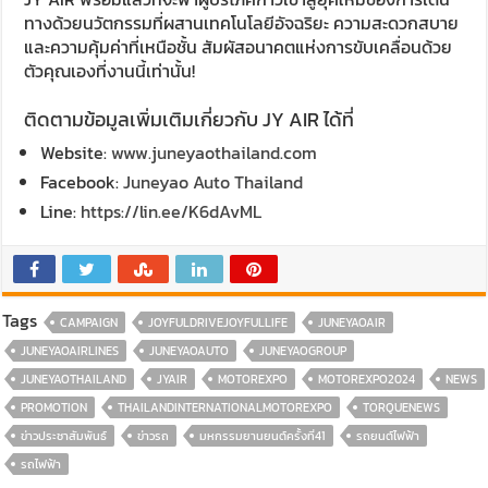
ทางด้วยนวัตกรรมที่ผสานเทคโนโลยีอัจฉริยะ ความสะดวกสบาย
และความคุ้มค่าที่เหนือชั้น สัมผัสอนาคตแห่งการขับเคลื่อนด้วย
ตัวคุณเองที่งานนี้เท่านั้น!
ติดตามข้อมูลเพิ่มเติมเกี่ยวกับ JY AIR ได้ที่
Website:
www.juneyaothailand.com
Facebook:
Juneyao Auto Thailand
Line:
https://lin.ee/K6dAvML
Tags
CAMPAIGN
JOYFULDRIVEJOYFULLIFE
JUNEYAOAIR
JUNEYAOAIRLINES
JUNEYAOAUTO
JUNEYAOGROUP
JUNEYAOTHAILAND
JYAIR
MOTOREXPO
MOTOREXPO2024
NEWS
PROMOTION
THAILANDINTERNATIONALMOTOREXPO
TORQUENEWS
ข่าวประชาสัมพันธ์
ข่าวรถ
มหกรรมยานยนต์ครั้งที่41
รถยนต์ไฟฟ้า
รถไฟฟ้า