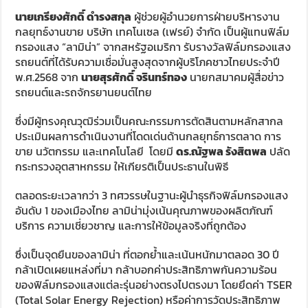
นายเกรียงศักดิ์ ดำรงสกุล
ผู้ช่วยผู้อำนวยการฝ่ายบริหารงาน
กลยุทธ์งานขาย บริษัท เทคโนเซล (เฟรย์) จำกัด เป็นผู้แทนฟิล์ม
กรองแสง “ลามิน่า” จากสหรัฐอเมริกา รับรางวัลฟิล์มกรองแสง
รถยนต์ที่ได้รับความเชื่อมั่นสูงสุดจากผู้บริโภคชาวไทยประจำปี
พ.ศ.2568 จาก
นายสุรศักดิ์ จรินทร์ทอง
นายกสมาคมผู้สื่อข่าว
รถยนต์และรถจักรยานยนต์ไทย
ซึ่งมีผู้ทรงคุณวุฒิร่วมเป็นคณะกรรมการตัดสินตามหลักสากล
ประเมินผลการดำเนินงานที่โดดเด่นด้านกลยุทธ์การตลาด การ
ขาย นวัตกรรม และเทคโนโลยี โดยมี
ดร.ณัฐพล รังสิตพล
ปลัด
กระทรวงอุตสาหกรรม ให้เกียรติเป็นประธานในพิธี
ตลอดระยะเวลากว่า 3 ทศวรรษในฐานะผู้นำธุรกิจฟิล์มกรองแสง
อันดับ 1 ของเมืองไทย ลามิน่ามุ่งเน้นคุณภาพของผลิตภัณฑ์
บริการ ความเชี่ยวชาญ และการให้ข้อมูลจริงที่ถูกต้อง
ซึ่งเป็นจุดยืนของลามิน่า ที่ตอกย้ำและเน้นหนักมาตลอด 30 ปี
กล้าเปิดเผยแหล่งที่มา กล้าบอกค่าประสิทธิภาพกันความร้อน
ของฟิล์มกรองแสงแต่ละรุ่นอย่างตรงไปตรงมา โดยยึดค่า TSER
(Total Solar Energy Rejection) หรือค่าการวัดประสิทธิภาพ