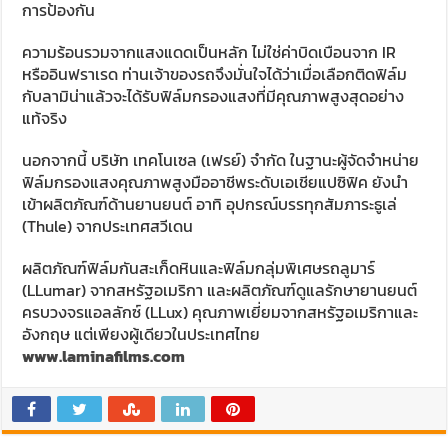
การป้องกัน
ความร้อนรวมจากแสงแดดเป็นหลัก ไม่ใช่ค่าบิดเบือนจาก IR
หรืออินฟราเรด ท่านเจ้าของรถจึงมั่นใจได้ว่าเมื่อเลือกติดฟิล์ม
กับลามิน่าแล้วจะได้รับฟิล์มกรองแสงที่มีคุณภาพสูงสุดอย่าง
แท้จริง
นอกจากนี้ บริษัท เทคโนเซล (เฟรย์) จำกัด ในฐานะผู้จัดจำหน่าย
ฟิล์มกรองแสงคุณภาพสูงมืออาชีพระดับเอเชียแปซิฟิค ยังนำ
เข้าผลิตภัณฑ์ด้านยานยนต์ อาทิ อุปกรณ์บรรทุกสัมภาระธูเล่
(Thule) จากประเทศสวีเดน
ผลิตภัณฑ์ฟิล์มกันสะเก็ดหินและฟิล์มกลุ่มพิเศษรถลูมาร์
(LLumar) จากสหรัฐอเมริกา และผลิตภัณฑ์ดูแลรักษายานยนต์
ครบวงจรแอลลักซ์ (LLux) คุณภาพเยี่ยมจากสหรัฐอเมริกาและ
อังกฤษ แต่เพียงผู้เดียวในประเทศไทย
www.laminafilms.com