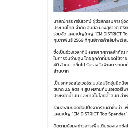
นายณัทธร ศรีนิเวศน์ ผู้ช่วยกรรมการผู้จั
ประเทศไทย จำกัด จับมือ นางสุธาวดี ศิร
ร่วมจัด แคมเปญใหญ่ “EM DISTRICT Top
กุมภาพันธ์ 2569 ที่ศูนย์การค้าเอ็มโพเรีย
ซึ่งเป็นช่วงเวลาที่มีหลายเทศกาลสำคัญ ทั
ในการจับจ่ายสูง โดยลูกค้าที่มียอดใช้จ่
40 ล้านบาทขึ้นไป รับรางวัลพิเศษ รถยน
ล้านบาท
เป็นรถครอสโอเวอร์ระบบไฮบริดรุ่นยิดนิย
ขนาด 2.5 ลิตร 4 สูบ ผสานกับมอเตอร์ไฟฟ
ประหยัดน้ำมัน และเทคโนโลยีล้ำสมัย สำหรับ
ร่วมสะสมยอดช้อปปิ้งจากร้านค้าชั้นนำ เพื
แคมเปญ “EM DISTRICT Top Spender” ตั้งแ
ติดตามข้อมูลข่าวสารเพิ่มเติมของเลกซัส