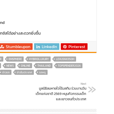
and
กซัสได้อย่างสะดวกยิ่งขึ้น
Stumbleupon
LinkedIn
Pinterest
R
EMSPHERE
HYBRIDLUXURY
LEXUSNX350H
NEWS
ONLINE
THAILAND
TOPSPENDER2026
ข่าวรถ
ข่าวในประเทศ
รถหรู
Next
มูลนิธิลมหายใจไร้มลทิน ร่วมงานวัน
เด็กแห่งชาติ 2569 หนุนกิจกรรมเด็ก
และเยาวชนทั่วประเทศ