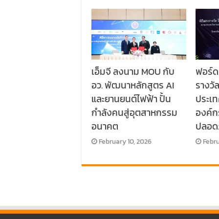
เอ็มจี ลงนาม MOU กับ
ฟอร์ด
อว. พัฒนาหลักสูตร AI
รางวั
และยานยนต์ไฟฟ้า ปั้น
ประเท
กำลังคนสู่อุตสาหกรรม
องค์
อนาคต
ปลอด
February 10, 2026
Febru