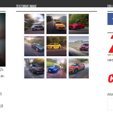
Test Drive Image
Fol
เพร
นำ
และ
่
ครบ
ได้