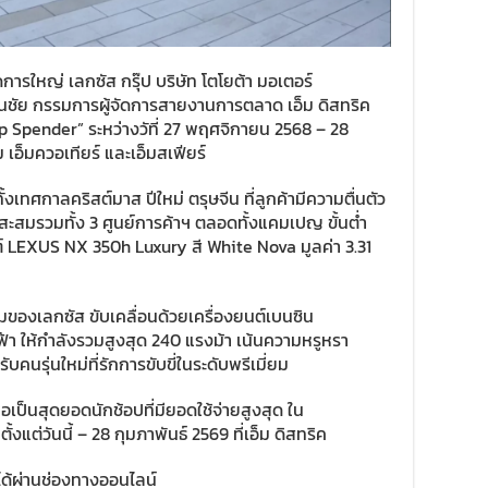
ดการใหญ่ เลกซัส กรุ๊ป บริษัท โตโยต้า มอเตอร์
ิธนชัย กรรมการผู้จัดการสายงานการตลาด เอ็ม ดิสทริค
 Spender” ระหว่างวัที่ 27 พฤศจิกายน 2568 – 28
ม เอ็มควอเทียร์ และเอ็มสเฟียร์
้งเทศกาลคริสต์มาส ปีใหม่ ตรุษจีน ที่ลูกค้ามีความตื่นตัว
ายสะสมรวมทั้ง 3 ศูนย์การค้าฯ ตลอดทั้งแคมเปญ ขั้นต่ำ
ต์ LEXUS NX 350h Luxury สี White Nova มูลค่า 3.31
มของเลกซัส ขับเคลื่อนด้วยเครื่องยนต์เบนซิน
้า ให้กำลังรวมสูงสุด 240 แรงม้า เน้นความหรูหรา
คนรุ่นใหม่ที่รักการขับขี่ในระดับพรีเมี่ยม
่อเป็นสุดยอดนักช้อปที่มียอดใช้จ่ายสูงสุด ใน
ต่วันนี้ – 28 กุมภาพันธ์ 2569 ที่เอ็ม ดิสทริค
ได้ผ่านช่องทางออนไลน์