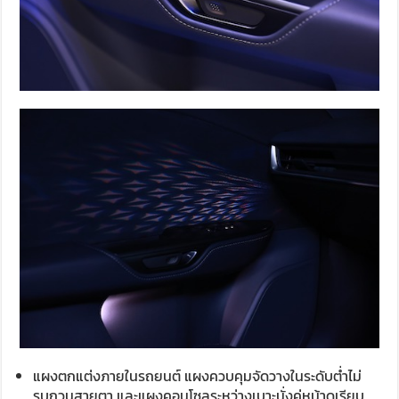
แผงตกแต่งภายในรถยนต์ แผงควบคุมจัดวางในระดับต่ำไม่
รบกวนสายตา และแผงคอนโซลระหว่างเบาะนั่งคู่หน้าดูเรียบ