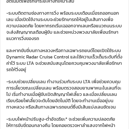
อัตโนมัติเพื่อรักษาระยะห่างที่เหมาะสม
-ระบบติดตามช่องทางการวิ่ง พร้อมระบบเตือนเมื่อรถออกนอก
เลน เมื่อเปิดใช้งานระบบจะช่วยรักษารถให้อยู่ในเส้นทางเพื่อ
ความปลอดภัย โดยหากรถเริ่มเฉออกจากเลนหรือแนวถนนระบบ
จะส่งสัญญาณเตือนผู้ขับ และช่วยหน่วงพวงมาลัยเพื่อนรักษา
แนวการวิ่งของรถ
และหากขับขี่บนทางหลวงหรือทางเฉพาะรถยนต์โดยเปิดใช้ระบบ
Dynamic Radar Cruise Control และใช้ความเร็วเต็มระดับที่ตั้ง
ค่าไว้ ระบบ LTA จะช่วยสนับสนุนโดยควบคุมพวงมาลัยเพื่อรักษา
รถให้วิ่งอยู่
-ระบบช่วยเปลี่ยนเลน ทำงานร่วมกับระบบ LTA เพื่อช่วยควบคุม
การเลี้ยวขณะเปลี่ยนเลน พร้อมตรวจสอบยานพาหนะในเลนที่จะ
ไป เริ่มทำงานเมื่อผู้ขับเปิดสัญญาไฟเลี้ยว และเมื่อเปลี่ยนเลน
เรียบร้อยไฟเลี้ยวจะดับโดยอัตโนมัติ โดยจะทำงานเมื่ออยู่บน
ทางหลวง หรือเส้นทางเฉพาะรถยนต์ซึ่งมีเส้นแบ่งเลนชัดเจน
-ระบบไฟหน้าปรับสูง-ต่ำอัจฉริยะ* จะช่วยเพิ่มความปลอดภัย
ให้การขับขี่ตอนกลางคืน โดยคอยตรวจหาลำแสงจากไฟหน้า