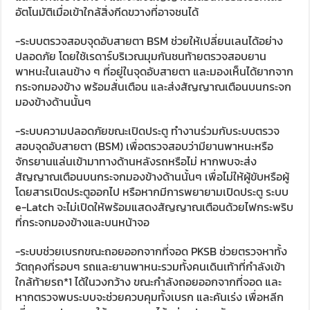
อัตโนมัติเมื่อเข้าใกล้สิ่งกีดขวางที่อาจชนได้
-ระบบตรวจสอบจุดอับสายตา BSM ช่วยให้เปลี่ยนเลนได้อย่าง
ปลอดภัย โดยใช้เรดาร์บริเวณมุมกันชนท้ายตรวจสอบยาน
พาหนะในเลนข้าง ๆ ที่อยู่ในจุดอับสายตา และมองเห็นได้ยากจาก
กระจกมองข้าง พร้อมสั่นเตือน และส่งสัญญาณเตือนบนกระจก
มองข้างด้านนั้นๆ
-ระบบความปลอดภัยขณะเปิดประตู ทำงานร่วมกับระบบตรวจ
สอบจุดอับสายตา (BSM) เพื่อตรวจสอบว่ามียานพาหนะหรือ
จักรยานแล่นเข้ามาทางด้านหลังรถหรือไม่ หากพบจะส่ง
สัญญาณเตือนบนกระจกมองข้างด้านนั้นๆ เพื่อไม่ให้ผู้ขับหรือผู้
โดยสารเปิดประตูออกไป หรือหากมีการพยายามเปิดประตู ระบบ
e-Latch จะไม่เปิดให้พร้อมแสดงสัญญาณเตือนด้วยไฟกระพริบ
ที่กระจกมองข้างและบนหน้าจอ
-ระบบช่วยเบรกขณะถอยออกจากที่จอด PKSB ช่วยตรวจหาทั้ง
วัตถุคงที่รอบๆ รถและยานพาหนะรวมทั้งคนเดินเท้าที่กำลังเข้า
ใกล้ท้ายรถ*1 ได้ในวงกว้าง ขณะกำลังถอยออกจากที่จอด และ
หากตรวจพบระบบจะช่วยควบคุมทั้งเบรก และคันเร่ง เพื่อหลีก