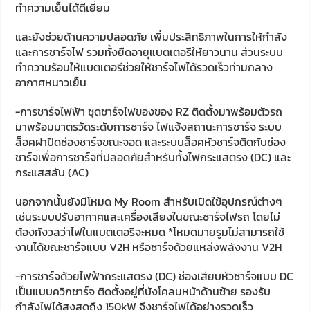
ทำความเย็นได้ดีเยี่ยม
และยังช่วยด้านความปลอดภัย เพิ่มประสิทธิภาพในการให้กำลัง
และการชาร์จไฟ รวมทั้งยืดอายุแบตเตอรีให้ยาวนาน ส่วนระบบ
ทำความร้อนให้แบตเตอรีช่วยให้ชาร์จไฟได้รวดเร็วท่ามกลาง
อากาศหนาวเย็น
-การชาร์จไฟฟ้า ชุดชาร์จไฟของของ RZ ติดตั้งมาพร้อมตัวรถ
มาพร้อมมาตรวัดระดับการชาร์จ ไฟแจ้งสถานะการชาร์จ ระบบ
ล็อคฝาปิดช่องชาร์จขณะจอด และระบบล็อคหัวชาร์จติดกับช่อง
ชาร์จเพื่อการชาร์จที่ปลอดภัยสำหรับทั้งไฟกระแสตรง (DC) และ
กระแสสลับ (AC)
นอกจากนั้นยังมีโหมด My Room สำหรับเปิดใช้อุปกรณ์ต่างๆ
เช่นระบบปรับอากาศและเครื่องเสียงในขณะชาร์จไฟรถ โดยไม่
ต้องกังวลว่าไฟในแบตเตอรีจะหมด *โหมดมายรูมไม่สามารถใช้
งานได้ขณะชาร์จแบบ V2H หรือชาร์จด้วยแหล่งพลังงาน V2H
-การชาร์จด้วยไฟฟ้ากระแสตรง (DC) ช่องเสียบหัวชาร์จแบบ DC
เป็นแบบควิกชาร์จ ติดตั้งอยู่ที่บังโคลนหน้าด้านซ้าย รองรับ
กำลังไฟได้สูงสุดถึง 150kW จึงชาร์จไฟได้อย่างรวดเร็ว