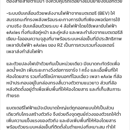
ต้องส่ายสายตาไปมา จึงควบคุมรถได้อย่างแม่นยำยิ่งขึ้นอีกด้วย
-ระบบขับเคลื่อนด้วยพลังงานไฟฟ้าจากแบตเตอรี (BEV) ให้
สมรรถนะที่ทรงพลังพร้อมระยะทางการขับที่เพียงพอต่อการใช้
งานจริง ขับเคลื่อนด้วยระบบ 4 ล้อไฟฟ้าโดยใช้เพลาขับไฟฟ้า
eAxles ทั้งกับล้อคู่หน้า และคู่หลัง และพละกำลังจากแบตเตอรีลิ
เธียม-ไอออนความจุสูงที่มาพร้อมระบบหล่อเย็นที่มีประสิทธิภาพ
เพลาขับไฟฟ้า eAxles ของ RZ เป็นการควบรวมทั้งมอเตอร์
เพลาส่งกำลังไฟฟ้า
และตัวแปลงไฟเข้าด้วยกันเป็นหน่วยเดียว มีขนาดกะทัดรัดเพื่อ
ลดน้ำหนัก เพิ่มระยะทางวิ่งต่อการชาร์จ 1 ครั้ง และเอื้อพื้นที่ให้
ห้องโดยสาร รวมทั้งดีไซน์ภายนอกที่โฉบเฉี่ยว เพลา eAxle ที่ล้อ
หน้าประกอบอยู่ในกล่องทรงสั้นวางตัวตามแนวยาว ส่วนที่ล้อ
หลังติดตั้งอยู่ต่ำเพื่อเพิ่มพื้นที่ให้ห้องโดยสาร และที่เก็บสัมภาระ
ท้ายรถ
แบตเตอรีไฟฟ้าแม้จะมีขนาดใหญ่แต่ถูกออกแบบให้เป็นส่วน
เดียวกับโครงสร้างตัวถัง จึงช่วยดึงจุดศูนย์ถ่วงของตัวรถให้ต่ำ
เพิ่มความแข็งแรงของตัวถัง และยังเพิ่มพื้นที่ให้ห้องโดยสาร
พร้อมด้วยระบบหล่อเย็นที่ติดตั้งในตำแหน่งที่เหมาะสม ทำให้