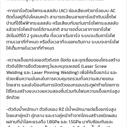
-การชาร์จด้วยไฟกระแสสลับ (AC) ช่องเสียบหัวชาร์จแบบ AC
ติดตั้งอยู่ที่บังโคลนหน้า สามารถเสียบสายชาร์จเข้ากับปลั๊กไฟ
บ้านที่ใช้ไฟฟ้ากระแสสลับ หรือเสียบกับแท่นชาร์จไฟกระแสสลับ
แล้วชาร์จไฟเข้ารถได้ตามปกติ สามารถตั้งเวลาการชาร์จไฟ
อัตโนมัติได้ 2 รูปแบบคือ ตั้งเวลาเริ่มชาร์จ ระบบจะเริ่มชาร์จไฟ
ตามเวลาที่กำหนด หรือตั้งเวลาที่จะออกเดินทาง ระบบจะชาร์จไฟ
ให้เต็มภายในเวลาที่กำหนด
-ความแข็งแกร่งของตัวถังรถ ข้อต่อ และจุดเชื่อมของโครงสร้าง
ตัวถังใช้การยึดด้วยสกรูว์และหมุดเลเซอร์ (Laser Screw
Welding และ Laser Pinning Welding) เพื่อให้แข็งแกร่ง และ
ช่วยเพิ่มความมั่นคงในการควบคุมรถรวมทั้งความสบายขณะ
โดยสาร และยังป้องกันการบิดตัวของกรอบประตูฝาท้ายโดยการ
ใช้โครงสร้างแบบวงแหวนสองชั้นร่วมกับโฟมความแข็งแกร่งสูง
อีกด้วย
-ตัวถังน้ำหนักเบา ตัวถังของ RZ มีน้ำหนักเบาแต่แข็งแกร่งสูง
โดยเสาคู่หน้า คู่กลาง และรางคู่หน้าทำจากโครงสร้างชนิดผสม
ผสานที่นำโลหะแรงดึง 1.8GPa และ 1.5GPa มาทับซ้อนกันและ