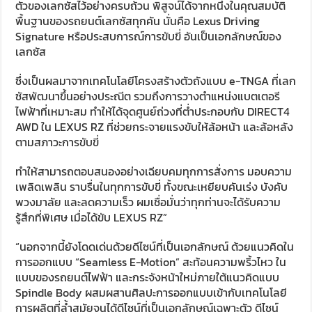
ตัวของเลกซัสไว้อย่างครบถ้วน พิสูจน์ได้จากหนึ่งในคุณสมบัติ
พื้นฐานของรถยนต์เลกซัสทุกคัน นั่นคือ Lexus Driving
Signature หรือประสบการณ์การขับขี่ อันเป็นเอกลักษณ์ของ
เลกซัส
ซึ่งเป็นผลมาจากเทคโนโลยีโครงสร้างตัวถังแบบ e-TNGA ที่เลก
ซัสพัฒนาขึ้นอย่างประณีต รวมถึงการวางตำแหน่งแบตเตอรี
ไฟฟ้าที่เหมาะสม ทำให้ได้จุดศูนย์ถ่วงที่ต่ำประกอบกับ DIRECT4
AWD ใน LEXUS RZ ที่ช่วยกระจายแรงขับให้ล้อหน้า และล้อหลัง
ตามสภาวะการขับขี่
ทำให้สามารถตอบสนองอย่างเฉียบคมทุกการสั่งการ มอบความ
เพลิดเพลิน ราบรื่นในทุกการขับขี่ ทั้งขณะเหยียบคันเร่ง บังคับ
พวงมาลัย และลดความเร็ว ผมเชื่อมั่นว่าทุกท่านจะได้รับความ
รู้สึกที่พิเศษ เมื่อได้ขับ LEXUS RZ”
“นอกจากนี้ยังโดดเด่นด้วยดีไซน์ที่เป็นเอกลักษณ์ ด้วยแนวคิดใน
การออกแบบ “Seamless E-Motion” สะท้อนความพริ้วไหว ใน
แบบของรถยนต์ไฟฟ้า และกระจังหน้าใหม่ภายใต้แนวคิดแบบ
Spindle Body ผสมผสานศิลปะการออกแบบเข้ากับเทคโนโลยี
การผลิตที่ล้ำสมัยจนได้ดีไซน์ที่เป็นเอกลักษณ์เฉพาะตัว ดีไซน์