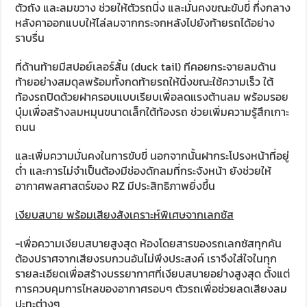
ตัวถัง และลมขวาง ช่วยให้ตัวรถนิ่ง และมั่นคงขณะขับขี่ กึ่งกลาง
หลังคาออกแบบให้ไล่ลมจากกระจกหลังไปยังท้ายรถได้อย่าง
ราบรื่น
ที่ด้านท้ายมีสปอย์เลอร์สั้น (duck tail) ทีคอยกระจายลมด้าน
ท้ายอย่างสมดุลพร้อมทั้งกดท้ายรถให้นิ่งขณะใช้ความเร็ว ใต้
ท้องรถปิดด้วยฝาครอบแบบเรียบเพื่อลดแรงต้านลม พร้อมรอย
บุ๋มเพื่อสร้างลมหมุนขนาดเล็กใต้ท้องรถ ช่วยเพิ่มความรู้สึกเกาะ
ถนน
และเพิ่มความมั่นคงในการขับขี่ นอกจากนั้นฝากระโปรงหน้าที่อยู่
ต่ำ และการไม่จำเป็นต้องมีช่องดักลมที่กระจังหน้า ยังช่วยให้
อากาศพลศาสตร์ของ RZ มีประสิทธิภาพยิ่งขึ้น
เงียบสบาย พร้อมเสียงสังเคราะห์พิเศษจากเลกซัส
-เพื่อความเงียบสบายสูงสุด ห้องโดยสารของรถเลกซัสทุกคัน
ต้องปราศจากเสียงรบกวนอันไม่พึงประสงค์ เราจึงใส่ใจในทุก
รายละเอียดเพื่อสร้างบรรยากาศที่เงียบสบายอย่างสูงสุด ตั้งแต่
การควบคุมการไหลของอากาศรอบๆ ตัวรถเพื่อช่วยลดเสียงลม
ปะทะต่างๆ