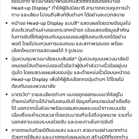
ธรรมชาติ พวงมาลัยมาพร้อมกับสวิตช์ที่เชื่อมต่อหน้าจอ
Head-up Display* ทำให้ผู้ขับมีสมาธิ สามารถควบคุมการนำ
ทาง และเสียง ไปจนถึงฟังก์ชันต่างๆ ได้อย่างสะดวกสบาย
หน้าจอ Head-up Display แบบสี* แสดงผลโดยฉายข้อมูลไป
ยังบริเวณด้านล่างของกระจกหน้ารถ เน้นแสดงข้อมูลสำคัญ
ในการขับขี่ให้อยู่ตรงกับมุมมองของผู้ขับขณะขับรถได้อย่าง
พอดี โดยไม่รบกวนการมองถนน และสภาพรอบรถ พร้อม
เลือกโหมดการแสดงผลได้ 3 รูปแบบ
ปุ่มควบคุมพวงมาลัยแบบสัมผัส* ปุ่มควบคุมบนพวงมาลัยมี
เซนเซอร์จับตำแหน่งของนิ้วมือว่าผู้ขับกำลังวางนิ้วมืออยู่บน
ปุ่มใด โดยแสดงแผนผังของปุ่ม และตำแหน่งนิ้วมือบนหน้าจอ
Head-up Display เพื่อให้ผู้ขับเลือกกดปุ่มต่างๆ ได้โดยไม่
ต้องก้มมองพวงมาลัย
มาตรวัด* รายละเอียดต่างๆ บนจอถูกออกแบบมาให้อยู่ใน
ตำแหน่งที่อ่านได้ง่ายในขณะขับขี่ ข้อมูลทั้งหมดแม่นยำเชื่อถือ
ได้ นอกจากนั้นยังมาพร้อมจอแสดงผลระบบนำทางแบบต่อ
เนื่องซึ่งจะคำนวณเวลาโดยประมาณที่จะไปถึงจุดหมาย รวมทั้ง
บอกสถานะของระบบช่วยขับ และระยะทางในการขับขี่
การตกแต่งด้วยมิติของแสง และเงา สวยงามอย่างแตกต่าง
ด้วยการใช้แสง และเงาตกแต่งแผงประตู สร้างมิติที่แตกต่าง