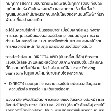
คมทุกการสั่งการ มอบความเพลิดเพลินในทุกการขับขี่ ทั้งขณะ
เหยียบคันเร่ง บังคับพวงมาลัย และลดความเร็ว ซึ่งเมื่อนำ
คุณสมบัติเหล่านี้มาผนวกกับเทคโนโลยีของยานยนต์ไฟฟ้าที่เรา
พัฒนาขึ้นอย่างประณีต
จะได้รับความรู้สึกที่ “เป็นธรรมชาติ” เมื่อขับเลกซัส RZ ทั้งจาก
การควบคุมแรงบิดของมอเตอร์ด้วยความแม่นยำสูง การวาง
ตำแหน่งมอเตอร์ และแบต เตอรีไฟฟ้าที่เหมาะสม ส่งผลให้รถมี
การกระจายน้ำหนักที่สมดุล และตอบสนองได้อย่างฉับไว
การส่งกำลังแบบ DIRECT4 AWD (ขับเคลื่อนสี่ล้อ) ที่กระจาย
แรงขับให้ล้อหน้า และล้อหลังได้ตามสภาพการขับขี่ในแต่ละขณะ
นี่คือรถยนต์ที่จะใช้งานได้อย่างใจ และนี่คือ Lexus Driving
Signature ในรูปแบบใหม่ที่น่าประทับใจยิ่งกว่าเคย
DIRECT4 ควบคุมการกระจายแรงขับโดยประมวลข้อมูลจาก
ความเร็วล้อ การเร่ง และเซ็นเซอร์องศา
พวงมาลัย เพื่อปรับอัตราการกระจายแรงขับระหว่างล้อหน้า และ
ล้อหลังให้อยู่ระหว่าง 100:0 และ 20:80 (ล้อหน้า:ล้อหลัง) ช่วยให้
รถออกตัวได้อย่างปราดเปรียว เพิ่มเสถียรภาพในการควบคุมรถ