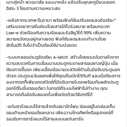
เบาะคู่หน้า พวงมาลัย และเบาหลัง แล้วปรับอุณหภูมิแบบแยก
อิสระ 3 โซนตามความเหมาะสม
-หลังคากระจกพาโนรามา พร้อมฟังก์ชันปรับลดแสงอัจฉริยะ*
เสริมบรรยากาศในห้องโดยสารให้โปร่งสบาย พร้อมกระจก
Low-e ช่วยป้องกันความร้อนและรังสียูวีได้ 99% เพิ่มความ
สบายแม้ขณะอยู่กลางแดด ฟังก์ชันลดแสงจะทำงานโดย
อัตโนมัติ จึงไม่จำเป็นต้องใช้ม่านบังแดด
-ระบบกลอนประตูอัจฉริยะ e-latch สร้างโดยแรงบันดาลใจจาก
ความสะดวกในการเลื่อนบานประตูกระดาษสาของชาวญี่ปุ่น เมื่อ
ต้องการขึ้นรถ เพียงเอื้อมมือมาแตะสวิตช์ด้านในมือจับประตูนอก
ตัวรถ ประตูจะแง้มออกเพื่อให้คุณดึงเปิดได้ทันที และเมื่อต้องการ
ลงจากรถก็เพียงกดสวิตช์ที่มือจับภายในรถพร้อมกับผลักประตู
ออกได้ในขั้นตอนเดียว ในกรณีที่ระบบไฟฟ้าไม่ทำงาน คุณ
สามารถดึงมือจับสองครั้งเพื่อเปิดด้วยวิธีปกติได้
-แท่นชาร์จแบบไร้สายสำหรับสมาร์ทโฟน ซ่อนอยู่ในกล่องเก็บ
ของด้านหน้าคอนโซลกลาง เพียงวางโทรศัพท์หรืออุปกรณ์ที่
รองรับการชาร์จแบบไร้สายลงบนแท่นชาร์จ