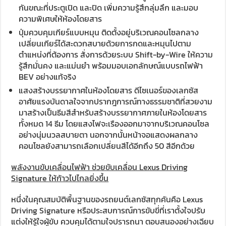
กันขณะที่ประตูเปิด และปิด เพิ่มความรู้สึกลุ่มลึก และมอบ
ความพิเศษให้ห้องโดยสาร
ปุ่มควบคุมเกียร์แบบหมุน ติดตั้งอยู่บริเวณคอนโซลกลาง
เปลี่ยนเกียร์ได้สะดวกสบายด้วยการกดและหมุนไปตาม
ตำแหน่งที่ต้องการ สั่งการด้วยระบบ Shift-by-Wire ให้ความ
รู้สึกมั่นคง และแม่นยำ พร้อมมอบเอกลักษณ์แบบรถไฟฟ้า
BEV อย่างแท้จริง
แสงสร้างบรรยากาศในห้องโดยสาร ดีไซเนอร์ของเลกซัส
อาศัยแรงบันดาลใจจากปรากฎการณ์ทางธรรมชาติที่สวยงาม
มาสร้างเป็นธีมสีสำหรับสร้างบรรยากาศภายในห้องโดยสาร
ทั้งหมด 14 ธีม โดยแสงไฟจะเรืองออกมาจากบริเวณคอนโซล
อย่างนุ่มนวลสบายตา นอกจากนั้นหน้าจอแสดงผลกลาง
คอนโซลยังสามารถเลือกเปลี่ยนสีได้อีกถึง 50 สีอีกด้วย
พลังงานขับเคลื่อนไฟฟ้า ช่วยขับเคลื่อน Lexus Driving
Signature ให้ก้าวไปไกลยิ่งขึ้น
หนึ่งในคุณสมบัติพื้นฐานของรถยนต์เลกซัสทุกคันคือ Lexus
Driving Signature หรือประสบการณ์การขับขี่ที่เราตั้งใจปรับ
แต่งให้รู้ใจผู้ขับ ควบคุมได้ตามใจปรารถนา ตอบสนองอย่างเฉียบ