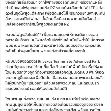
ของรถที่แล่นสวนมา จากไฟท้ายของรถคันหน้า หรือจากแหล่ง
กำเนิดแสงไฟสูงของเลคซัส RZ ระบบก็จะเลือกดับไฟ LED แต่ละ
ดวงในชุดไฟสูงแต่ละข้าง เพื่อตัดแสงไม่ให้รบกวนยานพาหนะคัน
อื่นๆ และจะเปิดไฟเหล่านั้นอีกครั้งเมื่อยานพาหนะคันดังกล่าว
เคลื่อนออกจากรัศมีไฟสูงของเลกซัส RZ
-ระบบไฟสูงอัตโนมัติ** เพิ่มความสะดวกให้การเดินทางตอน
กลางคืน ด้วยระบบไฟสูงอัตโนมัติที่จะสลับเป็นไฟต่ำให้เมื่อตรวจ
พบยานพาหนะคันอื่นที่ด้านหน้าหรือในเลนตรงข้าม และจะสลับ
กลับเป็นไฟสูงเมื่อยานพาหนะดังกล่าวเคลื่อนออกไป
-ระบบช่วยจอดอัจฉริยะ Lexus Teammate Advanced Park
ช่วยให้คุณจอดรถได้ง่ายขึ้นเมื่อเข้าจอดในที่พื้นที่เปิด เริ่มใช้งาน
โดยหยุดรถข้างจุดที่ต้องการจอดแล้วกดปุ่มเปิดระบบ พื้นที่จอด
จะปรากฏขึ้นบนจอเพื่อยืนยัน เมื่อตรวจสอบสภาพแวดล้อมแล้ว
ให้ผู้ขับกดปุ่ม “เริ่มจอด” แล้วปล่อยพวงมาลัย และถอนเบรก
ระบบจะนำรถเข้าจอดให้เองโดยอัตโนมัติ
โดยควบคุมทั้งพวงมาลัย คันเร่ง เบรก และเกียร์ พร้อมแสดง
ภาพมุมสูงเพื่อให้เห็นสภาพแวดล้อมโดยรวมของจุดจอด ตัวรถ
และสิ่งกีดขวางต่างๆ และจะส่งสัญญาณเตือนพร้อมเบรกโดย