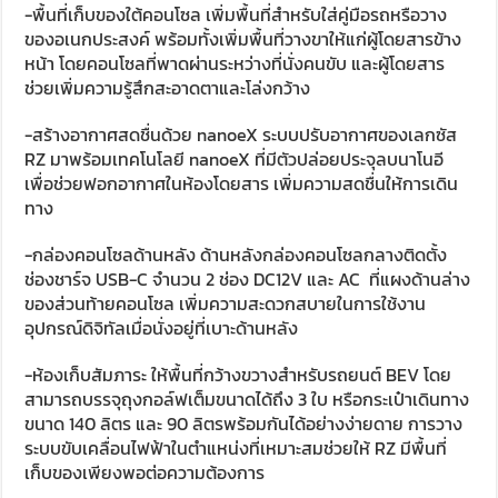
-พื้นที่เก็บของใต้คอนโซล เพิ่มพื้นที่สำหรับใส่คู่มือรถหรือวาง
ของอเนกประสงค์ พร้อมทั้งเพิ่มพื้นที่วางขาให้แก่ผู้โดยสารข้าง
หน้า โดยคอนโซลที่พาดผ่านระหว่างที่นั่งคนขับ และผู้โดยสาร
ช่วยเพิ่มความรู้สึกสะอาดตาและโล่งกว้าง
-สร้างอากาศสดชื่นด้วย nanoeX ระบบปรับอากาศของเลกซัส
RZ มาพร้อมเทคโนโลยี nanoeX ที่มีตัวปล่อยประจุลบนาโนอี
เพื่อช่วยฟอกอากาศในห้องโดยสาร เพิ่มความสดชื่นให้การเดิน
ทาง
-กล่องคอนโซลด้านหลัง ด้านหลังกล่องคอนโซลกลางติดตั้ง
ช่องชาร์จ USB-C จำนวน 2 ช่อง DC12V และ AC ที่แผงด้านล่าง
ของส่วนท้ายคอนโซล เพิ่มความสะดวกสบายในการใช้งาน
อุปกรณ์ดิจิทัลเมื่อนั่งอยู่ที่เบาะด้านหลัง
-ห้องเก็บสัมภาระ ให้พื้นที่กว้างขวางสำหรับรถยนต์ BEV โดย
สามารถบรรจุถุงกอล์ฟเต็มขนาดได้ถึง 3 ใบ หรือกระเป๋าเดินทาง
ขนาด 140 ลิตร และ 90 ลิตรพร้อมกันได้อย่างง่ายดาย การวาง
ระบบขับเคลื่อนไฟฟ้าในตำแหน่งที่เหมาะสมช่วยให้ RZ มีพื้นที่
เก็บของเพียงพอต่อความต้องการ