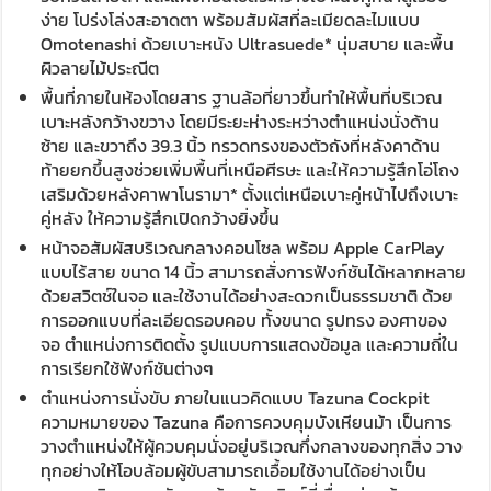
ง่าย โปร่งโล่งสะอาดตา พร้อมสัมผัสที่ละเมียดละไมแบบ
Omotenashi ด้วยเบาะหนัง Ultrasuede* นุ่มสบาย และพื้น
ผิวลายไม้ประณีต
พื้นที่ภายในห้องโดยสาร ฐานล้อที่ยาวขึ้นทำให้พื้นที่บริเวณ
เบาะหลังกว้างขวาง โดยมีระยะห่างระหว่างตำแหน่งนั่งด้าน
ซ้าย และขวาถึง 39.3 นิ้ว ทรวดทรงของตัวถังที่หลังคาด้าน
ท้ายยกขึ้นสูงช่วยเพิ่มพื้นที่เหนือศีรษะ และให้ความรู้สึกโอ่โถง
เสริมด้วยหลังคาพาโนรามา* ตั้งแต่เหนือเบาะคู่หน้าไปถึงเบาะ
คู่หลัง ให้ความรู้สึกเปิดกว้างยิ่งขึ้น
หน้าจอสัมผัสบริเวณกลางคอนโซล พร้อม Apple CarPlay
แบบไร้สาย ขนาด 14 นิ้ว สามารถสั่งการฟังก์ชันได้หลากหลาย
ด้วยสวิตช์ในจอ และใช้งานได้อย่างสะดวกเป็นธรรมชาติ ด้วย
การออกแบบที่ละเอียดรอบคอบ ทั้งขนาด รูปทรง องศาของ
จอ ตำแหน่งการติดตั้ง รูปแบบการแสดงข้อมูล และความถี่ใน
การเรียกใช้ฟังก์ชันต่างๆ
ตำแหน่งการนั่งขับ ภายในแนวคิดแบบ Tazuna Cockpit
ความหมายของ Tazuna คือการควบคุมบังเหียนม้า เป็นการ
วางตำแหน่งให้ผู้ควบคุมนั่งอยู่บริเวณกึ่งกลางของทุกสิ่ง วาง
ทุกอย่างให้โอบล้อมผู้ขับสามารถเอื้อมใช้งานได้อย่างเป็น