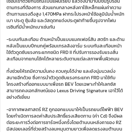
เชื่อมเข้าด้วยกันขณะเป็นแผ่นเรียบ แล้วจึงนำมาปั๊มขึ้นรูปร้อน
ตามทรงที่ต้องการ ส่วนแกนกลางหลังคาใช้เหล็กแผ่นค่าความ
ต้านทานแรงดึงสูง 1,470MPa ฝากระโปรงหน้าใช้อลูมินัมน้ำหนัก
เบา ประตู ซุ้มล้อ และวัสดุตกแต่งประตูฝาท้ายขึ้นรูปจากโฟม
เรซินที่มีน้ำหนักเบาเช่นกัน
-ระบบกันสะเทือน ด้านหน้าเป็นแบบแมคเฟอร์สัน สตรัท และด้าน
หลังเป็นแบบปีกนกคู่พร้อมเทรลลิงอาร์ม ระบบกันสะเทือนหน้า
ใช้ตัวดูดซับแรงกระแทกชนิด FRD II ที่ปรับการรองรับแรงสั่น
สะเทือนจากแกนโช้คได้หลายระดับตามแต่ละสภาพพื้นผิวถนน
ทั้งช่วยให้รถมีความมั่นคง ควบคุมได้ง่าย และยังนุ่มนวลนั่ง
สบายอีกด้วย ซึ่งการนำตัวดูดซับแรงกระแทก FRD มาใช้กับ
โครงสร้างที่ออกแบบมาเพื่อรถ BEV โดยเฉพาะทำให้เลกซัส
สามารถคงเอกลักษณ์ของ Lexus Driving Signature เอาไว้ได้
อย่างดีเยี่ยม
-อากาศพลศาสตร์ RZ ถูกออกแบบมาให้เป็นรถยนต์ไฟฟ้า BEV
โดยกำเนิดการลดค่าสัมประสิทธิ์แรงเสียดทาน (ค่า Cd) จึงมีผล
ต่อระยะการวิ่งต่อการชาร์จหนึ่งครั้งโดยด้านบนหลังคาของ RZ
มีสปอยเลอร์ที่ช่วยสร้างลมหมุนตามยาวเพื่อลดแรงลมต้านบน