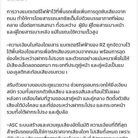
การวางแบตเตอรีไฟฟ้าไว้ที่พื้นรถเพื่อเพิ่มการดูดซับเสียงจาก
ถนน ทำให้การโดยสารรถเลกซัสเต็มไปด้วยบรรยากาศที่ผ่อน
คลาย เอื้อต่อการสนทนา ทั้งระหว่าง ผู้ขับ ผู้โดยสารเบาะหน้า
และผู้โดยสารเบาะหลัง แม้ในขณะใช้ความเร็วสูง
-ความเงียบในห้องโดยสาร แบตเตอรีไฟฟ้าของ RZ ถูกจัดวางไว้
ใต้พื้นห้องโดยสารเพื่อดักเสียงรบกวนจากถนน พร้อมการอุด
ช่องโหว่ระหว่างฝากระโปรงรถ และตัวรถอย่างแน่นหนาเพื่อไม่ให้
มีเสียงเล็ดลอดออกมา กระจกที่ประตูคู่หน้า และคู่หน้งเป็นแบ
บอะคูลติกสะท้อนเสียงรบกวน เ
สริมด้วยยางขอบประตูแนวขวาง ช่วยกรุขอบกระจกให้ยิ่งเงียบ
สนิท รวมทั้งแทรกตัวซับเสียง และแรงสั่นสะเทือนไว้ในแผง
หลังคา เคลือบโฟมที่ฐานของเสาคู่หน้า และคู่กลาง ติดตั้งตัวซับ
เสียงใต้บังโคลน และที่ช่องระหว่างฝากระโปรง และกระจกหน้า
รวมทั้งใต้ฝากระโปรง และซุ้มล้อ
-ASC ระบบสร้างและควบคุมเสียงอัตโนมัติ ความเงียบที่ดีที่สุด
สำหรับรถยนต์ไม่ใช่การปราศจากเสียงใดๆ ไปเสียทั้งหมด เพราะ