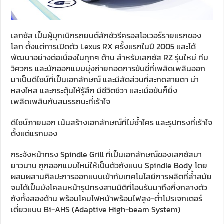
เลกซัส เป็นผู้บุกเบิกรถยนต์ลักชัวรีครอสโอเวอร์รายแรกของ
โลก ตั้งแต่การเปิดตัว Lexus RX ครั้งแรกในปี 2005 และได้
พัฒนาอย่างต่อเนื่องในทุกๆ ด้าน สำหรับเลกซัส RZ รุ่นใหม่ ทีม
วิศวกร และนักออกแบบมุ่งถ่ายทอดการขับขี่ที่เพลิดเพลินออก
มาเป็นดีไซน์ที่เป็นเอกลักษณ์ และมีสัดส่วนที่สะกดสายตา น่า
หลงใหล และกระตุ้นให้รู้สึก มีชีวิตชีวา และเมื่อขับก็ยิ่ง
เพลิดเพลินกับสมรรถนะที่เร้าใจ
ดีไซน์ภายนอก เน้นสร้างเอกลักษณ์ที่ไม่ซ้ำใคร และรูปทรงที่เร้าใจ
ตั้งแต่แรกมอง
กระจังหน้าทรง Spindle Grill ที่เป็นเอกลักษณ์ของเลกซัสมา
ยาวนาน ถูกออกแบบใหม่ให้เป็นตัวถังแบบ Spindle Body โดย
ผสมผสานศิลปะการออกแบบเข้ากับเทคโนโลยีการผลิตที่ล้ำสมัย
จนได้เป็นบังโคลนหน้ารูปทรงสามมิติที่โอบรับมาถึงกึ่งกลางตัว
ถังทั้งสองด้าน พร้อมโคมไฟหน้าพร้อมไฟสูง-ต่ำโปรเจกเตอร์
เดี่ยวแบบ Bi-AHS (Adaptive High-beam System)