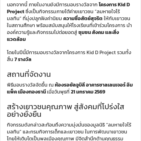
นอกจากนี้ ภายในงานยังมีการมอบรางวัลจาก
โครงการ Kid D
Project
ซึ่งเป็นกิจกรรมภายใต้ค่ายเยาวชน “ลมหายใจไร้
มลทิน” ที่มุ่งปลูกฝังค่านิยม
ความซื่อสัตย์สุจริต
ให้กับเยาวชน
ในสถานศึกษา พร้อมสนับสนุนให้โรงเรียนที่เข้าร่วมโครงการ นำ
องค์ความรู้และกิจกรรมไปต่อยอดสู่
ชุมชน สังคม และสิ่ง
แวดล้อม
โดยในปีนี้มีการมอบรางวัลจากโครงการ Kid D Project รวมทั้ง
สิ้น
7 รางวัล
สถานที่จัดงาน
พิธีมอบรางวัลจัดขึ้น ณ
ห้องรอยัลจูบิลี อาคารชาลเลนเจอร์ อิม
แพ็ค เมืองทองธานี
เมื่อวันพุธที่
21 มกราคม 2569
สร้างเยาวชนคุณภาพ สู่สังคมที่โปร่งใส
อย่างยั่งยืน
กิจกรรมดังกล่าวสะท้อนถึงความมุ่งมั่นของมูลนิธิ “ลมหายใจไร้
มลทิน” และกรมกิจการเด็กและเยาวชน ในการพัฒนาเยาวชน
ไทยให้เติบโตเป็นพลเมืองคุณภาพ มีจิตสำนึกด้านคุณธรรม