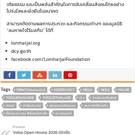
จริยธรรม และเป็นพลังสำคัญในการขับเคลื่อนสังคมไทยอย่าง
โปร่งใสและยั่งยืนในอนาคต
สามารถติดตามผลการประกวด และกิจกรรมต่างๆ ของมูลนิธิ
“ลมหายใจไร้มลทิน” ได้ที่
lomhaijai.org
dcy.go.th
facebook.com/LomhaijaiFoundation
Tags
IMPACTเมืองทองธานี
KIDDPROJECT
MEDIA
NEWS
ONLINE
TORQUEMAGAZINE
TORQUETHAILAND
ข่าว
ข่าวประชาสัมพันธ์
ข่าวรถ
ข่าวในประเทศ
คุณธรรมจริยธรรม
ลมหายใจไร้มลทิน
เด็กและเยาวชน #สังคมโปร่งใส
เยาวชนคนดี
Previous
Volvo Open House 2026 เปิดข้อ