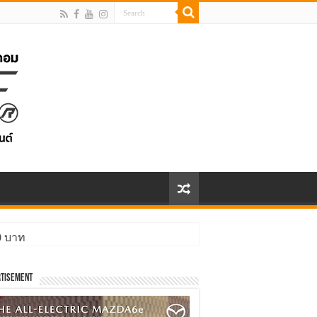
00 บาท
ิ่งกว่า
tisement