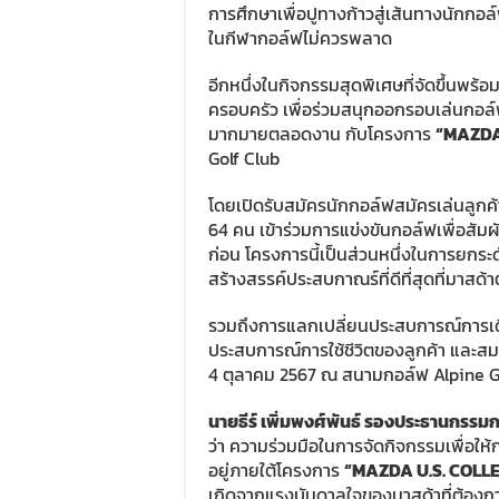
การศึกษาเพื่อปูทางก้าวสู่เส้นทางนักกอล
ในกีฬากอล์ฟไม่ควรพลาด
อีกหนึ่งในกิจกรรมสุดพิเศษที่จัดขึ้นพร้
ครอบครัว เพื่อร่วมสนุกออกรอบเล่นกอล์
มากมายตลอดงาน กับโครงการ
“
MAZDA
Golf Club
โดยเปิดรับสมัครนักกอล์ฟสมัครเล่นลูกค
64 คน เข้าร่วมการแข่งขันกอล์ฟเพื่อสัม
ก่อน โครงการนี้เป็นส่วนหนึ่งในการยกระด
สร้างสรรค์ประสบกาณร์ที่ดีที่สุดที่มาสด
รวมถึงการแลกเปลี่ยนประสบการณ์การเดิน
ประสบการณ์การใช้ชีวิตของลูกค้า และสมา
4 ตุลาคม 2567 ณ สนามกอล์ฟ Alpine Go
นายธีร์ เพิ่มพงศ์พันธ์ รองประธานกรรมก
ว่า ความร่วมมือในการจัดกิจกรรมเพื่อให
อยู่ภายใต้โครงการ
“
MAZDA U.S. COLL
เกิดจากแรงบันดาลใจของมาสด้าที่ต้องการ