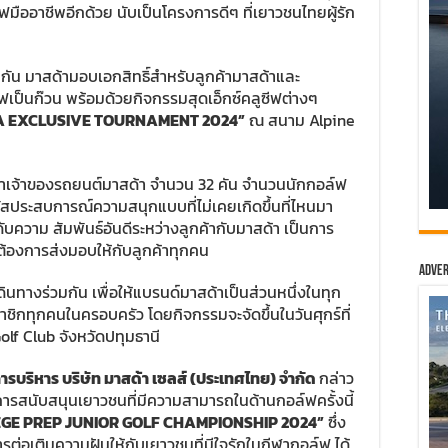
์ฟมืออาชีพอีกด้วย นับเป็นโครงการดีๆ ที่เยาวชนไทยผู้รัก
อมกัน มาสด้ามอบเอกสิทธิ์สำหรับลูกค้ามาสด้าและ
ฟเป็นก๊วน พร้อมด้วยกิจกรรมสุดเอ็กซ์คลูซีฟต่างๆ
 EXCLUSIVE TOURNAMENT 2024”
ณ สนาม Alpine
้าเจ้าของรถยนต์มาสด้า จำนวน 32 คัน จำนวนนักกอล์ฟ
ผัสประสบการณ์ความสนุกแบบที่ไม่เคยเกิดขึ้นที่ไหนมา
ับความ สัมพันธ์อันดีระหว่างลูกค้ากับมาสด้า เป็นการ
้าต้องการส่งมอบให้กับลูกค้าทุกคน
Adver
ทางร่วมกัน เพื่อให้แบรนด์มาสด้าเป็นส่วนหนึ่งในทุก
ชิกทุกคนในครอบครัว โดยกิจกรรมจะจัดขึ้นในวันศุกร์ที่
lf Club จังหวัดปทุมธานี
ารบริหาร บริษัท มาสด้า เซลส์ (ประเทศไทย) จำกัด
กล่าว
้การสนับสนุนเยาวชนที่มีความสามารถในด้านกอล์ฟครั้งนี้
EGE PREP JUNIOR GOLF CHAMPIONSHIP
2024”
ซึ่ง
ต่อเติมความฝันให้กับเยาวชนที่มีใจรักในกีฬากอล์ฟ ได้