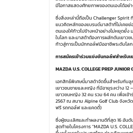
มีโอกาสแสดงศักยภาพของตนเองได้อย่างเ
ซึ่งสิ่งเหล่านี้ถือเป็น Challenger Spiri
แนวคิดหลักของแบรนด์มาสด้าที่ไม่เคยย
ตนเองให้ก้าวไปข้างหน้าอย่างไม่หยุดยั้ง
ในโลก และมาสด้าต้องการผลักดันเยาวชนไ
ก้าวสู่การเป็นนักกอล์ฟมืออาชีพระดับโล
การสมัครเข้าร่วมแข่งขันกอล์ฟสำหรั
MAZDA U.S. COLLEGE PREP JUNIOR
เอกสิทธ์พิเศษนี้มาสด้าจัดขึ้นสำหรับกับ
เยาวชนชายและหญิง ที่มีอายุระหว่าง 12 
เยาวชนหญิง 32 คน รวม 64 คน เพื่อเข้าร่
2567 ณ สนาม Alpine Golf Club จังหวัด
ฟรี รถกอล์ฟ และแคดดี้)
ซึ่งผู้ชนะเลิศและทำผลงานดีที่สุด 16 อันด
สุดท้ายในโครงการ “MAZDA U.S. COLL