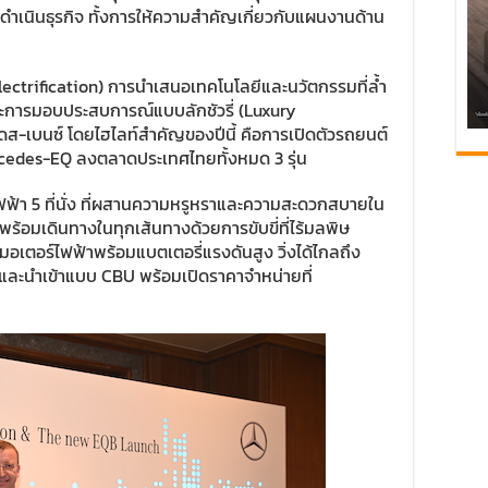
ำเนินธุรกิจ ทั้งการให้ความสำคัญเกี่ยวกับแผนงานด้าน
lectrification) การนำเสนอเทคโนโลยีและนวัตกรรมที่ล้ำ
ะการมอบประสบการณ์แบบลักชัวรี่ (Luxury
-เบนซ์ โดยไฮไลท์สำคัญของปีนี้ คือการเปิดตัวรถยนต์
cedes-EQ ลงตลาดประเทศไทยทั้งหมด 3 รุ่น
ไฟฟ้า 5 ที่นั่ง ที่ผสานความหรูหราและความสะดวกสบายใน
ร้อมเดินทางในทุกเส้นทางด้วยการขับขี่ที่ไร้มลพิษ
มอเตอร์ไฟฟ้าพร้อมแบตเตอรี่แรงดันสูง วิ่งได้ไกลถึง
ละนำเข้าแบบ CBU พร้อมเปิดราคาจำหน่ายที่