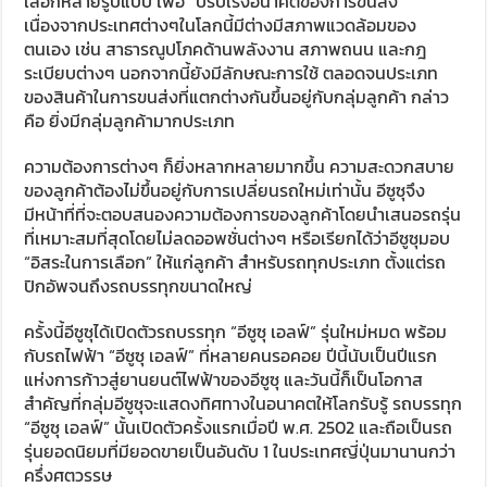
เลือกหลายรูปแบบ เพื่อ “ปรับเร่งอนาคตของการขนส่ง”
เนื่องจากประเทศต่างๆในโลกนี้มีต่างมีสภาพแวดล้อมของ
ตนเอง เช่น สาธารณูปโภคด้านพลังงาน สภาพถนน และกฎ
ระเบียบต่างๆ นอกจากนี้ยังมีลักษณะการใช้ ตลอดจนประเภท
ของสินค้าในการขนส่งที่แตกต่างกันขึ้นอยู่กับกลุ่มลูกค้า กล่าว
คือ ยิ่งมีกลุ่มลูกค้ามากประเภท
ความต้องการต่างๆ ก็ยิ่งหลากหลายมากขึ้น ความสะดวกสบาย
ของลูกค้าต้องไม่ขึ้นอยู่กับการเปลี่ยนรถใหม่เท่านั้น อีซูซุจึง
มีหน้าที่ที่จะตอบสนองความต้องการของลูกค้าโดยนำเสนอรถรุ่น
ที่เหมาะสมที่สุดโดยไม่ลดออพชั่นต่างๆ หรือเรียกได้ว่าอีซูซุมอบ
“อิสระในการเลือก” ให้แก่ลูกค้า สำหรับรถทุกประเภท ตั้งแต่รถ
ปิกอัพจนถึงรถบรรทุกขนาดใหญ่
ครั้งนี้อีซูซุได้เปิดตัวรถบรรทุก “อีซูซุ เอลฟ์” รุ่นใหม่หมด พร้อม
กับรถไฟฟ้า “อีซูซุ เอลฟ์” ที่หลายคนรอคอย ปีนี้นับเป็นปีแรก
แห่งการก้าวสู่ยานยนต์ไฟฟ้าของอีซูซุ และวันนี้ก็เป็นโอกาส
สำคัญที่กลุ่มอีซูซุจะแสดงทิศทางในอนาคตให้โลกรับรู้ รถบรรทุก
“อีซูซุ เอลฟ์” นั้นเปิดตัวครั้งแรกเมื่อปี พ.ศ. 2502 และถือเป็นรถ
รุ่นยอดนิยมที่มียอดขายเป็นอันดับ 1 ในประเทศญี่ปุ่นมานานกว่า
ครึ่งศตวรรษ