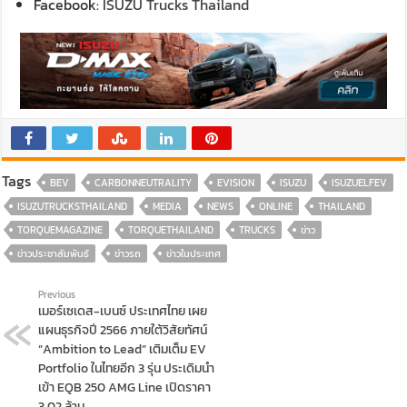
Facebook:
ISUZU Trucks Thailand
Tags
BEV
CARBONNEUTRALITY
EVISION
ISUZU
ISUZUELFEV
ISUZUTRUCKSTHAILAND
MEDIA
NEWS
ONLINE
THAILAND
TORQUEMAGAZINE
TORQUETHAILAND
TRUCKS
ข่าว
ข่าวประชาสัมพันธ์
ข่าวรถ
ข่าวในประเทศ
Previous
เมอร์เซเดส-เบนซ์ ประเทศไทย เผย
แผนธุรกิจปี 2566 ภายใต้วิสัยทัศน์
“Ambition to Lead” เติมเต็ม EV
Portfolio ในไทยอีก 3 รุ่น ประเดิมนำ
เข้า EQB 250 AMG Line เปิดราคา
3.02 ล้าน