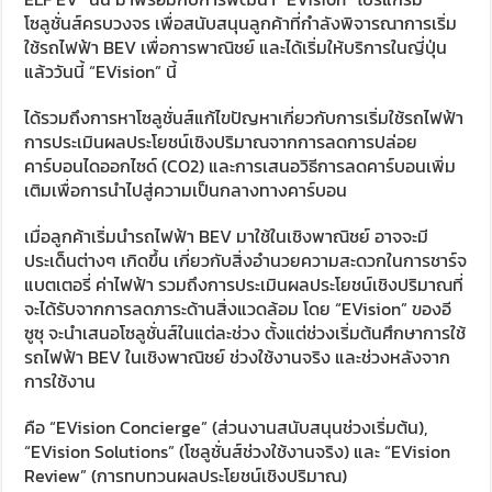
โซลูชั่นส์ครบวงจร เพื่อสนับสนุนลูกค้าที่กำลังพิจารณาการเริ่ม
ใช้รถไฟฟ้า BEV เพื่อการพาณิชย์ และได้เริ่มให้บริการในญี่ปุ่น
แล้ววันนี้ “EVision” นี้
ได้รวมถึงการหาโซลูชั่นส์แก้ไขปัญหาเกี่ยวกับการเริ่มใช้รถไฟฟ้า
การประเมินผลประโยชน์เชิงปริมาณจากการลดการปล่อย
คาร์บอนไดออกไซด์ (CO2) และการเสนอวิธีการลดคาร์บอนเพิ่ม
เติมเพื่อการนำไปสู่ความเป็นกลางทางคาร์บอน
เมื่อลูกค้าเริ่มนำรถไฟฟ้า BEV มาใช้ในเชิงพาณิชย์ อาจจะมี
ประเด็นต่างๆ เกิดขึ้น เกี่ยวกับสิ่งอำนวยความสะดวกในการชาร์จ
แบตเตอรี่ ค่าไฟฟ้า รวมถึงการประเมินผลประโยชน์เชิงปริมาณที่
จะได้รับจากการลดภาระด้านสิ่งแวดล้อม โดย “EVision” ของอี
ซูซุ จะนำเสนอโซลูชั่นส์ในแต่ละช่วง ตั้งแต่ช่วงเริ่มต้นศึกษาการใช้
รถไฟฟ้า BEV ในเชิงพาณิชย์ ช่วงใช้งานจริง และช่วงหลังจาก
การใช้งาน
คือ “EVision Concierge” (ส่วนงานสนับสนุนช่วงเริ่มต้น),
“EVision Solutions” (โซลูชั่นส์ช่วงใช้งานจริง) และ “EVision
Review” (การทบทวนผลประโยชน์เชิงปริมาณ)