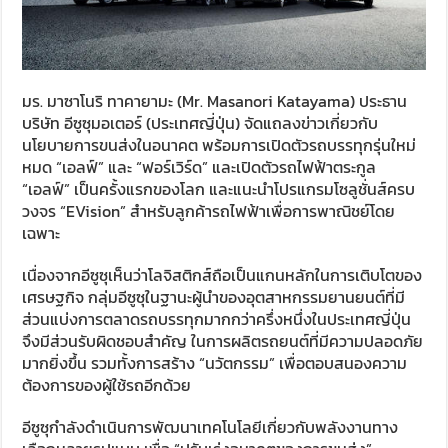
มร. มาซาโนริ ทาคายามะ (Mr. Masanori Katayama) ประธาน
บริษัท อีซูซุมอเตอร์ (ประเทศญี่ปุ่น) จัดแถลงข่าวเกี่ยวกับ
นโยบายการขนส่งในอนาคต พร้อมการเปิดตัวรถบรรทุกรุ่นใหม่
หมด “เอลฟ์” และ “ฟอร์เวิร์ด” และเปิดตัวรถไฟฟ้าตระกูล
“เอลฟ์” เป็นครั้งแรกของโลก และแนะนำโปรแกรมโซลูชั่นส์ครบ
วงจร “EVision” สำหรับลูกค้ารถไฟฟ้าเพื่อการพาณิชย์โดย
เฉพาะ
เนื่องจากอีซูซุเห็นว่าโลจิสติกส์ถือเป็นแกนหลักในการเติบโตของ
เศรษฐกิจ กลุ่มอีซูซุในฐานะผู้นำของอุตสาหกรรมยานยนต์ที่มี
ส่วนแบ่งการตลาดรถบรรทุกมากกว่าครึ่งหนึ่งในประเทศญี่ปุ่น
จึงมีส่วนรับผิดชอบสำคัญ ในการผลิตรถยนต์ที่มีความปลอดภัย
มากยิ่งขึ้น รวมทั้งการสร้าง “นวัตกรรม” เพื่อตอบสนองความ
ต้องการของผู้ใช้รถอีกด้วย
อีซูซุกำลังดำเนินการพัฒนาเทคโนโลยีเกี่ยวกับพลังงานทาง