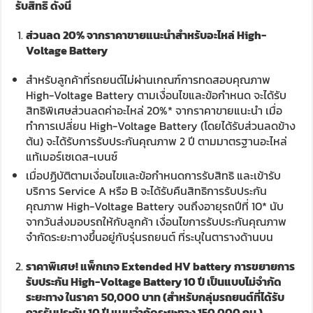
รับสิทธิ ดังนี้
ส่วนลด
20%
จากราคาขายแนะนำสำหรับอะไหล่
High-
Voltage Battery
สำหรับลูกค้าที่รถยนต์ไม่ผ่านเกณฑ์การทดสอบคุณภาพ
High-Voltage Battery ตามเงื่อนไขและข้อกำหนด จะได้รับ
สิทธิพิเศษส่วนลดค่าอะไหล่ 20%* จากราคาขายแนะนำ เมื่อ
ทำการเปลี่ยน High-Voltage Battery (โดยได้รับส่วนลดข้าง
ต้น) จะได้รับการรับประกันคุณภาพ 2 ปี ตามมาตรฐานอะไหล่
แท้เมอร์เซเดส-เบนซ์
เมื่อปฏิบัติตามเงื่อนไขและข้อกำหนดการรับสิทธิ และเข้ารับ
บริการ Service A หรือ B จะได้รับคืนสิทธิการรับประกัน
คุณภาพ High-Voltage Battery จนถึงอายุรถปีที่ 10* นับ
จากวันส่งมอบรถให้กับลูกค้า เงื่อนไขการรับประกันคุณภาพ
จำกัดระยะทางขึ้นอยู่กับรุ่นรถยนต์ ที่ระบุในตารางด้านบน
ราคาพิเศษ
!
แพ็กเกจ
Extended HV battery
การขยายการ
รับประกัน
High-Voltage Battery
10 ปี เป็นแบบไม่จำกัด
ระยะทาง ในราคา
50,000
บาท (สำหรับกลุ่มรถยนต์ที่ได้รับ
การรับประกัน
10
ปี แบบจำกัดระยะทาง
150,000
กม
.)