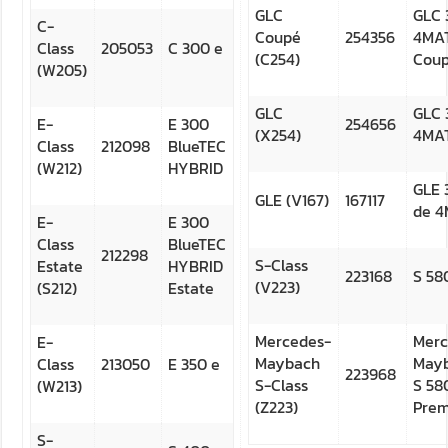
GLC
GLC 
C-
Coupé
254356
4MA
Class
205053
C 300 e
(C254)
Cou
(W205)
GLC
GLC 
E-
E 300
254656
(X254)
4MA
Class
212098
BlueTEC
(W212)
HYBRID
GLE 
GLE (V167)
167117
de 4
E-
E 300
Class
BlueTEC
212298
S-Class
Estate
HYBRID
223168
S 58
(V223)
(S212)
Estate
Mercedes-
Merc
E-
Maybach
May
Class
213050
E 350 e
223968
S-Class
S 58
(W213)
(Z223)
Pre
S-