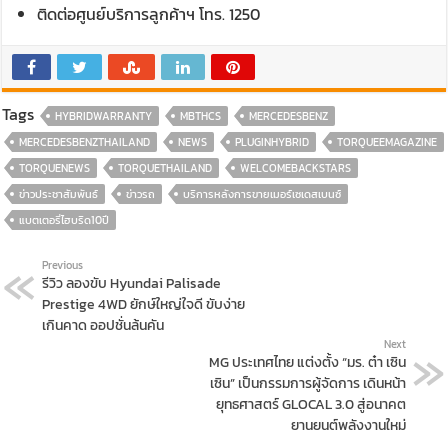
ติดต่อศูนย์บริการลูกค้าฯ โทร. 1250
Tags
HYBRIDWARRANTY
MBTHCS
MERCEDESBENZ
MERCEDESBENZTHAILAND
NEWS
PLUGINHYBRID
TORQUEEMAGAZINE
TORQUENEWS
TORQUETHAILAND
WELCOMEBACKSTARS
ข่าวประชาสัมพันธ์
ข่าวรถ
บริการหลังการขายเมอร์เซเดสเบนซ์
แบตเตอรี่ไฮบริด10ปี
Previous
รีวิว ลองขับ Hyundai Palisade
Prestige 4WD ยักษ์ใหญ่ใจดี ขับง่าย
เกินคาด ออปชั่นล้นคัน
Next
MG ประเทศไทย แต่งตั้ง “มร. ต๋า เซิน
เซิน” เป็นกรรมการผู้จัดการ เดินหน้า
ยุทธศาสตร์ GLOCAL 3.0 สู่อนาคต
ยานยนต์พลังงานใหม่