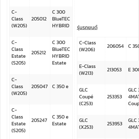
C-
C 300
Class
205012
BlueTEC
(W205)
HYBRID
รุ่นรถยนต์
C-
C 300
C-Class
206054
C 35
Class
BlueTEC
(W206)
205212
Estate
HYBRID
(S205)
Estate
E-Class
213053
E 30
(W213)
C-
Class
205047
C 350 e
GLC
GLC 
(W205)
Coupé
253353
4MA
(C253)
Cou
C-
Class
C 350 e
205247
GLC
GLC 
Estate
Estate
253953
(X253)
4MA
(S205)