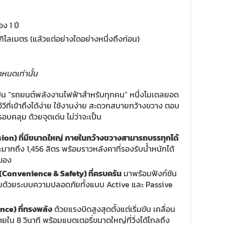
อง 1 ปี
กิโลเมตร (แล้วแต่อย่างใดอย่างหนึ่งถึงก่อน)
ำหนดเท่านั้น
็น “รถยนต์พลังงานไฟฟ้าสำหรับทุกคน” หนึ่งโมเดลยอด
อีวีที่เข้าถึงได้ง่าย ใช้งานง่าย สะดวกสบายกว้างขวาง ตอบ
คลุม ด้วยจุดเด่น ไม่ว่าจะเป็น
sion)
ที่มีขนาดใหญ่ ภายในกว้างขวางสามารถบรรทุกได้
ระมากถึง 1,456 ลิตร พร้อมราวหลังคาที่รองรับน้ำหนักได้
นของ
(
Convenience & Safety)
ที่ครบครัน
มาพร้อมฟังก์ชัน
ร้อมด้วยระบบความปลอดภัยทั้งแบบ Active และ Passive
ance)
ที่ทรงพลัง
ด้วยแรงบิดสูงสุดตั้งแต่เริ่มขับ เคลื่อน
ยใน 8 วินาที พร้อมแบตเตอรี่ขนาดใหญ่ที่วิ่งได้ไกลถึง