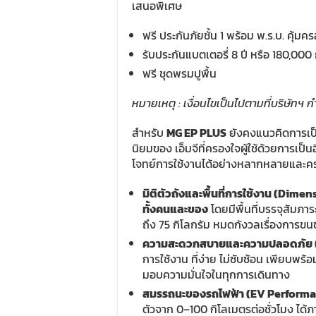
เสนอพิเศษ
ฟรี ประกันภัยชั้น 1 พร้อม พ.ร.บ. คุ้มคร
รับประกันแบตเตอรี่ 8 ปี หรือ 180,000 
ฟรี ชุดพรมปูพื้น
หมายเหตุ
:
เงื่อนไขเป็นไปตามที่บริษัทฯ ก
สำหรับ
MG EP PLUS
ยังคงแนวคิดการเป
นิยมของ เอ็มจีที่ครองใจผู้ใช้ด้วยการเป็น
โจทย์การใช้งานได้อย่างหลากหลายและครอบ
มิติตัวถังและพื้นที่การใช้งาน (
Dimen
ทั้งคน
และของ
โดยมีพื้นที่บรรจุสัมภา
ถึง 75 กิโลกรัม หมดกังวลเรื่องการข
ความสะดวกสบายและความปลอดภัย 
การใช้งาน ที่ง่าย ไม่ซับซ้อน เพียบพ
มอบความมั่นใจในทุกการเดินทาง
สมรรถนะของรถไฟฟ้า (
EV Perform
ตัวจาก 0–100 กิโลเมตรต่อชั่วโมง ได้ภา