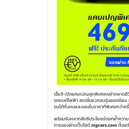
เอ็มจี เปิดแคมเปญสุดพิเศษเขย่าตลาดอีวี
รถยนต์ไฟฟ้า สเตชั่นแวกอนรุ่นยอดนิยม ที
ขนได้ทั้งคนและของในราคาที่พิเศษกว่าคร
พร้อมรับหลากสิทธิประโยชน์ตอกย้ำความค
การจองผ่านเว็บไซต์
mgcars.com
ตั้งแต