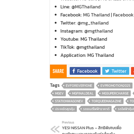
Line:
@MGThailand
Facebook:
MG Thailand | Facebook
Twitter:
@mg_thailand
Instagram:
@mgthailand
Youtube: MG Thailand
TikTok: @mgthailand
Application: MG Thailand
Facebook
Twitter
Share
Tags
EVFOREVERYONE
EVPROMOTION2025
MGEV
MGFINALDEAL
MGSUPERCHARGE
STATIONWAGONEV
TORQUEEMAGAZINE
T
ประหยัดสุดคุ้ม
รถยนต์ไฟฟ้าราคาดี
รถไฟฟ้าคุ้มท
Previous
YES! NISSAN Plus – สิทธิพิเศษเพื่อ