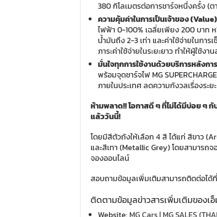
380 กิโลเมตรต่อการชาร์จหนึ่งครั้ง 
ความคุ้มค่าในการเป็นเจ้าของ (
Value
ไฟฟ้า 0-100% เฉลี่ยเพียง 200 บาท หร
น้ำมันถึง 2-3 เท่า และค่าใช้จ่ายในก
ภาระค่าใช้จ่ายในระยะยาว ทำให้ผู้ใช้
มั่นใจทุกการใช้งานด้วยบริการหลัง
พร้อมจุดชาร์จไฟ MG SUPERCHARGE แล
ภายในประเทศ ลดความกังวลเรื่องระย
ห้ามพลาด
!!
โอกาสดี ๆ ที่ไม่ได้มีบ่อย ๆ กั
แล้ววันนี้
!
โดยมีสีตัวถังให้เลือก 4 สี ได้แก่ สีขาว
และสีเทา (Metallic Grey) โดยสามารถจ
จองออนไลน์
สอบถามข้อมูลเพิ่มเติมสามารถติดต่อได้ท
ติดตามข้อมูลข่าวสารเพิ่มเติมของเอ็มจ
Website:
MG Cars | MG SALES (THA