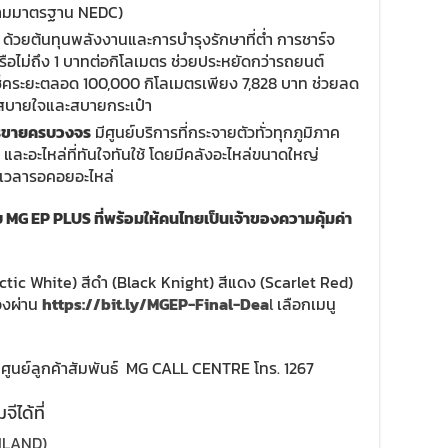
(ตามมาตรฐาน NEDC)
)
ด้วยต้นทุนพลังงานและการบำรุงรักษาที่ต่ำ การชาร์จ
ือไม่ถึง 1 บาทต่อกิโลเมตร ช่วยประหยัดกว่ารถยนต์
ารเช็คระยะตลอด 100,000 กิโลเมตรเพียง 7,828 บาท ช่วยลด
งานสบายใจและสบายกระเป๋า
การขายครบวงจร
มีศูนย์บริการที่กระจายตัวทั่วทุกภูมิภาค
ะอะไหล่ที่ทันใจทันใช้ โดยมีคลังอะไหล่ขนาดใหญ่
ะเวลารอคอยอะไหล่
บ
MG EP PLUS
ที่พร้อมให้คนไทยเป็นเจ้าของความคุ้มค่า
 (Arctic White) สีดำ (Black Knight) สีแดง (Scarlet Red)
องผ่าน
https://bit.ly/MGEP-Final-Dea
l
เลือกเมนู
ี่ศูนย์ลูกค้าสัมพันธ์ MG CALL CENTRE โทร. 1267
ีได้ที่
ILAND)