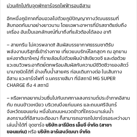
ม่วนคักไปกับจุดพักชาร์จรถไฟฟ้ารอบอีสาน
อีกหนึ่งภูมิภาคที่อบอวลไปด้วยภูมิปัญญาทางวัฒนธรรมที่
สืบทอดกันมาอย่างยาวนาน โดยเฉพาะอาหารที่มีรสชาติแซ่บถึง
เครื่อง อันเป็นเอกลักษณ์ที่มาถึงที่แล้วต้องได้ลอง อาทิ
– สายกรีน ไม่ควรพลาด!! สัมผัสบรรยากาศธรรมชาติรับ
พลังงานบริสุทธิ์เข้าร่างกาย เที่ยวแบบรักษ์โลกสุดๆ ณ อุทยาน
แห่งชาติเขาใหญ่ ที่รายล้อมไปด้วยผืนป่าสีเขียวขจี และต่อด้วย
แวะชมวิวพระอาทิตย์ตกพร้อมสัมผัสกับความมีชีวิตชีวาของสัตว์
นานาชนิดได้ที่ อ่างเก็บน้ำสายศร ก่อนเดินทางต่อ ในเส้นทาง
อีสาน แวะชาร์จไฟที่ จ.นครราชสีมา ที่มีสถานี MG SUPER
CHARGE ถึง 4 สถานี
– หรือหากอยากม่วนซื่นไปกับเทศกาลสงกรานต์ประจำภาคอีสาน
กับ ถนนข้าวเหนียว บริเวณบึงแก่นนคร และถนนศรีจันทร์
จังหวัดขอนแก่น หนึ่งในถนนหมวดข้าวที่ใครจะมาเล่นน้ำ
สงกรานต์ที่อีสานจะต้องมา ก็สามารถเอารถไปชาร์จรอระหว่างมา
เล่นน้ำได้ที่ จุดชาร์จ
บริษัท อารีมิตร เอ็มจี จำกัด (สาขา
ขอนแก่น)
หรือ
บริษัท อาร์เฮงวัฒนา จำกัด