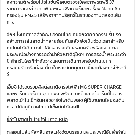
สงกรานต์ พร้อมโปรโมชั่นพิเศษตรวจเช็คสภาพรถฟรี 37
รายการ และส่วนลดพิเศษแผ่นฟิลเตอร์และเครื่อง Nano Air
กรองฝุ่น PM2.5 เสิร์ฟอากาศบริสุทธิ์ในรถของท่านตลอดเส้น
ทาง
อีกหนึ่งเทศกาลสำคัญของคนไทย ที่นอกจากกิจกรรมรื่นเริง
อย่างการเล่นสาดน้ำคลายร้อนกันแล้ว ยังเป็นช่วงเวลาสำหรับ
คนไทยได้เดินทางไปใช้เวลาร่วมกับครอบครัว พร้อมสานต่อ
ประเพณีอย่างการรดดำนำหัวญาติผู้ใหญ่ การสรงน้ำพระประจำ
ปี สำหรับใครที่กำลังวางแผนการเดินทางกลับบ้านไปหา
ครอบครัว หรือท่องเที่ยวในช่วงวันหยุดยาวนี้และต้องการใช้รถอี
วี
เอ็มจี ได้รวบรวมลิสต์สถานีชาร์จไฟฟ้า MG SUPER CHARGE
และพาร์ทเนอร์ตามจุดต่างๆ พร้อมแนะนำแลนด์มาร์คที่ไม่ควร
พลาดเข้าไปเช็คอินหลังชาร์จไฟเติมพลัง ผู้ใช้งานคนไหนจะเดิน
ทางไปยังภูมิภาคไหนไปเช็คกันได้เลย!!!
ขี่อีวีไปสาดน้ำม่วนใจ๋ในภาคเหนือ
ตะลอนไปสัมผัสกลิ่นอายแห่งวัฒนธรรมและประเพณีอันล้ำค่าใน