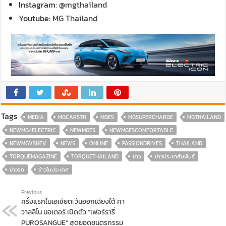
Instagram:
@mgthailand
Youtube:
MG Thailand
Tags
MEDIA
MGCARSTH
MGES
MGSUPERCHARGE
MGTHAILAND
NEWMG4ELECTRIC
NEWMGES
NEWMGESCOMFORTABLE
NEWMGVSHEV
NEWS
ONLINE
PASSIONDRIVES
THAILAND
TORQUEMAGAZINE
TORQUETHAILAND
ข่าว
ข่าวประชาสัมพันธ์
ข่าวรถ
ข่าวในประเทศ
Previous
ครั้งแรกในเอเชียตะวันออกเฉียงใต้ คา
วาลลิโน มอเตอร์ เปิดตัว “เฟอร์รารี่
PUROSANGUE” สุดยอดยนตรกรรม