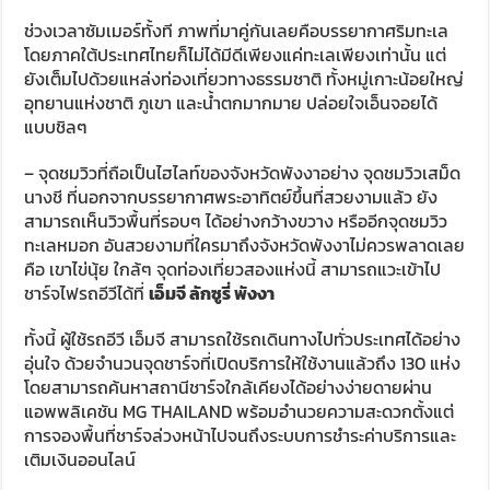
ช่วงเวลาซัมเมอร์ทั้งที ภาพที่มาคู่กันเลยคือบรรยากาศริมทะเล
โดยภาคใต้ประเทศไทยก็ไม่ได้มีดีเพียงแค่ทะเลเพียงเท่านั้น แต่
ยังเต็มไปด้วยแหล่งท่องเที่ยวทางธรรมชาติ ทั้งหมู่เกาะน้อยใหญ่
อุทยานแห่งชาติ ภูเขา และน้ำตกมากมาย ปล่อยใจเอ็นจอยได้
แบบชิลๆ
– จุดชมวิวที่ถือเป็นไฮไลท์ของจังหวัดพังงาอย่าง จุดชมวิวเสม็ด
นางชี ที่นอกจากบรรยากาศพระอาทิตย์ขึ้นที่สวยงามแล้ว ยัง
สามารถเห็นวิวพื้นที่รอบๆ ได้อย่างกว้างขวาง หรืออีกจุดชมวิว
ทะเลหมอก อันสวยงามที่ใครมาถึงจังหวัดพังงาไม่ควรพลาดเลย
คือ เขาไข่นุ้ย ใกล้ๆ จุดท่องเที่ยวสองแห่งนี้ สามารถแวะเข้าไป
ชาร์จไฟรถอีวีได้ที่
เอ็มจี ลักซูรี่ พังงา
ทั้งนี้ ผู้ใช้รถอีวี เอ็มจี สามารถใช้รถเดินทางไปทั่วประเทศได้อย่าง
อุ่นใจ ด้วยจำนวนจุดชาร์จที่เปิดบริการให้ใช้งานแล้วถึง 130 แห่ง
โดยสามารถค้นหาสถานีชาร์จใกล้เคียงได้อย่างง่ายดายผ่าน
แอพพลิเคชัน MG THAILAND พร้อมอำนวยความสะดวกตั้งแต่
การจองพื้นที่ชาร์จล่วงหน้าไปจนถึงระบบการชำระค่าบริการและ
เติมเงินออนไลน์