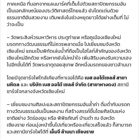
ภาคเหนือ ที่นอกจากแลนมาร์คที่เต็มไปด้วยสถาปัตยกรรมอัน
เป็นเอกลักษณ์ของประวัติศาสตร์ไทยแล้ว ยังโดดเด่นด้วย
ธรรมชาติอันสวยงาม เติมพลังในช่วงหยุดยาวได้อย่างเต็มที่ ไม่
ว่าจะเป็น
– วัดพระสิงห์วรมหาวิหาร ประตูท่าแพ หรือคูเมืองเชียงใหม่
มรดกทางวัฒนธรรมที่ไม่ควรพลาดเมื่อ ไปเยี่ยมชมจังหวัด
เชียงใหม่ แถมเป็นพิกัดเล่นน้ำที่ถือเป็นไฮไลท์สำคัญของจังหวัด
เชียงใหม่อีกด้วย หรือหากยังไม่หนำใจ เพิ่มสิริมงคงรับความเฮง
ไปอีกขั้นได้ที่ วัดพระธาตุดอยสุเทพ อีกหนึ่งมรดกของชาวล้านนา
โดยมีจุดชาร์จไฟใกล้เคียงที่หาเจอได้คือ
เบส ออโต้เซลส์ สาขา
มหิดล
และ
บริษัท เบส ออโต้ เซลส์ จำกัด (สาขาหางดง)
สถานี
ชาร์จใจกลางจังหวัดเชียงใหม่
– เยี่ยมชมงานศิลปะและสถาปัตยกรรมอันล้ำค่า ดื่มด่ำกับมรดก
ทางวัฒนธรรมอันเป็นผลงาน ที่สร้างสรรค์ขึ้นโดยศิลปินแห่ง
ชาติอย่าง วัดร่องขุน หรือ พิพิธภัณฑ์ บ้านดำ ณ จังหวัด
เชียงราย ก่อนมุ่งหน้าขึ้นไปเที่ยวหรือจะเที่ยวเสร็จแล้ว ก็สามารถ
แวะสถานีชาร์จไฟได้ที่
เอ็มจี ล้านนา เชียงราย