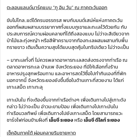
ตะลอนแลนด์มาร์คแบบ “ทู อิน วัน” ณ ภาคตะวันออก
ขับไม่ไกล..แต่ได้ครบอรรถรส พบกับมนต์เสน่ห์แห่งภาคตะวัน
ออกที่ผสมผสานบรรยากาศทั้งแบบภูเขาและทะเลไว้ด้วยกัน กับ
ประสบการณ์ความผ่อนคลายที่ได้ถึงสองแบบ ไม่ว่าจะสีเขียวจาก
ป่าไม้และทุ่งหญ้า หรือสีฟ้าครามจากท้องทะเลผสมผสานกับพื้น
ทรายขาว เติมเต็มความสุขได้แบบสุดคุ้มในทริปเดียว ไม่ว่าจะเป็น
– มาทะเลทั้งที่ ไม่ควรพลาดอาหารทะเลสดส่งตรงจากท่าเรือ ณ
ตลาดอาหารทะเล บ้านเพ จังหวัดระยอง ที่มีให้เลือกทั้งร้าน
อาหารปรุงสุกพร้อมทาน และอาหารสดไว้ซื้อไปทำกินเองที่ที่พัก
นอกจากนี้ จังหวัดระยองยังขึ้นชื่อในด้านเกาะที่สวยงาม ได้แก่
เกาะเสม็ด เกาะทะลุ
เกาะมันใน ที่จะต้องขึ้นจากท่าเรือต่างๆ เพื่อเดินทางไปสู่เกาะดัง
กล่าว ไม่ว่าจะเป็น อ่าวมะขามป้อม เพื่อเดินทางไปเกาะมันใน
ท่าเรือนวลทิพย์ เพื่อเดินทางไปยังเกาะเสม็ด โดยสามารถแวะ
ชาร์จไฟก่อนข้ามฝั่งที่
เอ็มจี ระยอง
หรือ
เอ็มจี ดีไลท์ ระยอง
เช็คอินภาคใต้ ผ่อนคลายริมชายหาด