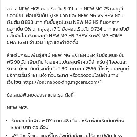
อย่าง NEW MG5 ผ่อนเริ่มต้น 5,911 บาท NEW MG ZS เอสยูวี
ยอดนิยม ผ่อนเริ่มต้น 7,138 บาท และ NEW MG VS HEV ผ่อน
เริ่มต้น 8,888 บาท คุ้มขั้นสุดในรุ่น NEW MG HS ที่นอกจาก
ดอกเบี้ย 0% นานสูงสุด 7 ปี ยังผ่อนเริ่มต้น 9,724 บาท และยังมี
ปลั๊กอินไฮบริดเอสยูวี NEW MG HS PHEV รับฟรี MG HOME
CHARGER จำนวน 1 ชุด และค่าติดตั้ง
สำหรับกระบะพันธุ์ยักษ์ NEW MG EXTENDER รับข้อเสนอ ขับ
ฟรี 90 วัน เพิ่มเติม โดยแคมเปญสุดพิเศษนี้สำหรับผู้ที่จองและ
รับรถ ตั้งแต่วันนี้ จนถึงวันที่ 30 เมษายน 2566 ที่โชว์รูมและศูนย์
บริการเอ็มจี 161 แห่ง ทั่วประเทศ หรือจองออนไลน์ผ่านทาง
เว็บไซต์
https://onlinebooking.mgcars.com/
”
ข้อเสนอพิเศษของรถแต่ละรุ่น ดังนี้
NEW MG5:
รับดอกเบี้ยพิเศษ 0% นาน 48 เดือน
หรือ
ผ่อนเริ่มต้นเพียง
5,991 บาท ต่อเดือน
ฟรี! ที่ชาร์จแบตเตอรี่โทรศัพท์มือถือแบบไร้สาย (Wireless