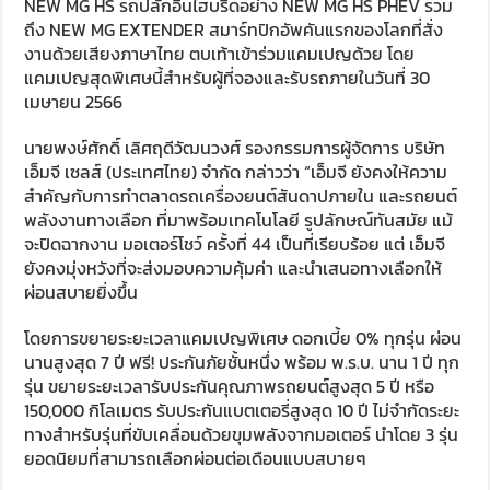
NEW MG HS รถปลั๊กอินไฮบริดอย่าง NEW MG HS PHEV รวม
ถึง NEW MG EXTENDER สมาร์ทปิกอัพคันแรกของโลกที่สั่ง
งานด้วยเสียงภาษาไทย ตบเท้าเข้าร่วมแคมเปญด้วย โดย
แคมเปญสุดพิเศษนี้สำหรับผู้ที่จองและรับรถภายในวันที่ 30
เมษายน 2566
นายพงษ์ศักดิ์ เลิศฤดีวัฒนวงศ์ รองกรรมการผู้จัดการ บริษัท
เอ็มจี เซลส์ (ประเทศไทย) จำกัด กล่าวว่า “เอ็มจี ยังคงให้ความ
สำคัญกับการทำตลาดรถเครื่องยนต์สันดาปภายใน และรถยนต์
พลังงานทางเลือก ที่มาพร้อมเทคโนโลยี รูปลักษณ์ทันสมัย แม้
จะปิดฉากงาน มอเตอร์โชว์ ครั้งที่ 44 เป็นที่เรียบร้อย แต่ เอ็มจี
ยังคงมุ่งหวังที่จะส่งมอบความคุ้มค่า และนำเสนอทางเลือกให้
ผ่อนสบายยิ่งขึ้น
โดยการขยายระยะเวลาแคมเปญพิเศษ ดอกเบี้ย 0% ทุกรุ่น ผ่อน
นานสูงสุด 7 ปี ฟรี! ประกันภัยชั้นหนึ่ง พร้อม พ.ร.บ. นาน 1 ปี ทุก
รุ่น ขยายระยะเวลารับประกันคุณภาพรถยนต์สูงสุด 5 ปี หรือ
150,000 กิโลเมตร รับประกันแบตเตอรี่สูงสุด 10 ปี ไม่จำกัดระยะ
ทางสำหรับรุ่นที่ขับเคลื่อนด้วยขุมพลังจากมอเตอร์ นำโดย 3 รุ่น
ยอดนิยมที่สามารถเลือกผ่อนต่อเดือนแบบสบายๆ