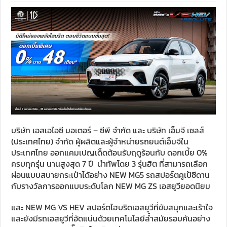
บริษัท เอสเอไอซี มอเตอร์ – ซีพี จำกัด และ บริษัท เอ็มจี เซลส์
(ประเทศไทย) จำกัด ผู้ผลิตและผู้จำหน่ายรถยนต์เอ็มจีใน
ประเทศไทย ออกแคมเปญเด็ดต้อนรับฤดูร้อนกับ ดอกเบี้ย 0%
ครบทุกรุ่น นานสูงสุด 7 ปี นำทัพโดย 3 รุ่นฮิต ที่สามารถเลือก
ผ่อนแบบสบายกระเป๋าได้อย่าง NEW MG5 รถสปอร์ตคูเป้ซีดาน
กับรางวัลการออกแบบระดับโลก NEW MG ZS เอสยูวียอดนิยม
และ NEW MG VS HEV สปอร์ตไฮบริดเอสยูวีที่ขับสนุกและเร้าใจ
และยังมีรถเอสยูวีที่อัดแน่นด้วยเทคโนโลยีล้ำสมัยรอบคันอย่าง