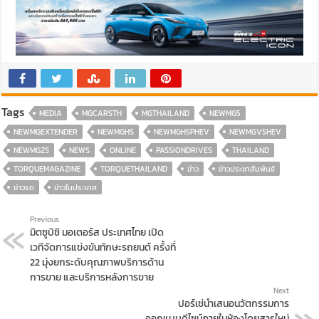
Tags
MEDIA
MGCARSTH
MGTHAILAND
NEWMG5
NEWMGEXTENDER
NEWMGHS
NEWMGHSPHEV
NEWMGVSHEV
NEWMGZS
NEWS
ONLINE
PASSIONDRIVES
THAILAND
TORQUEMAGAZINE
TORQUETHAILAND
ข่าว
ข่าวประชาสัมพันธ์
ข่าวรถ
ข่าวในประเทศ
Previous
มิตซูบิชิ มอเตอร์ส ประเทศไทย เปิด
เวทีจัดการแข่งขันทักษะรถยนต์ ครั้งที่
22 มุ่งยกระดับคุณภาพบริการด้าน
การขาย และบริการหลังการขาย
Next
ปอร์เช่นำเสนอนวัตกรรมการ
ออกแบบดีไซน์ภายในห้องโดยสารใหม่