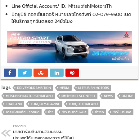
Line Official Account/ ID:
MitsubishiMotorsTh
มิตซูบิชิ คอลเซ็นเตอร์ หมายเลขโทรศัพท์
02-079-9500
เปิด
ให้บริการทุกวันตลอด 24ชั่วโมง
Tags
DRIVEYOURAMBITION
MEDIA
MITSUBISHIMOTORS
MITSUBISHIMOTORSTHAILAND
MMTHSKILLSCONTEST
NEWS
ONLINE
THAILAND
TORQUEMAGAZINE
TORQUETHAILAND
การแข่งขันทักษะรถยนต์
ข่าว
ข่าวประชาสัมพันธ์
ข่าวรถ
ข่าวในประเทศ
Previous
มาสด้าร่วมสืบสานวัฒนธรรม
ประเพณีกับเทศกาลสงกรานต์ปีใหม่