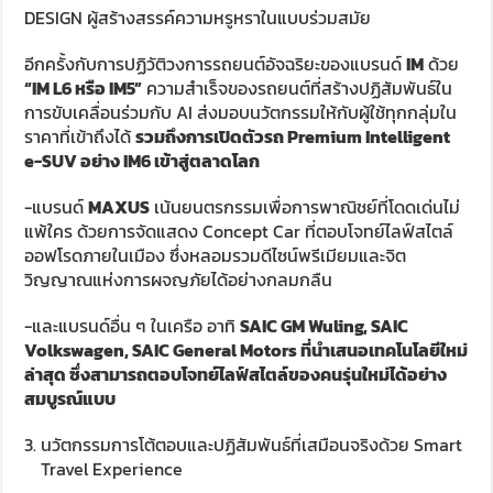
DESIGN ผู้สร้างสรรค์ความหรูหราในแบบร่วมสมัย
อีกครั้งกับการปฏิวัติวงการรถยนต์อัจฉริยะของแบรนด์
IM
ด้วย
“
IM L6
หรือ
IM5”
ความสำเร็จของรถยนต์ที่สร้างปฏิสัมพันธ์ใน
การขับเคลื่อนร่วมกับ AI ส่งมอบนวัตกรรมให้กับผู้ใช้ทุกกลุ่มใน
ราคาที่เข้าถึงได้
รวมถึงการเปิดตัวรถ
Premium Intelligent
e-SUV
อย่าง
IM6
เข้าสู่ตลาดโลก
-แบรนด์
MAXUS
เน้นยนตรกรรมเพื่อการพาณิชย์ที่โดดเด่นไม่
แพ้ใคร ด้วยการจัดแสดง Concept Car ที่ตอบโจทย์ไลฟ์สไตล์
ออฟโรดภายในเมือง ซึ่งหลอมรวมดีไซน์พรีเมียมและจิต
วิญญาณแห่งการผจญภัยได้อย่างกลมกลืน
-และแบรนด์อื่น ๆ ในเครือ อาทิ
SAIC GM Wuling, SAIC
Volkswagen, SAIC General Motors
ที่นำเสนอเทคโนโลยีใหม่
ล่าสุด ซึ่งสามารถตอบโจทย์ไลฟ์สไตล์ของคนรุ่นใหม่ได้อย่าง
สมบูรณ์แบบ
นวัตกรรมการโต้ตอบและปฏิสัมพันธ์ที่เสมือนจริงด้วย Smart
Travel Experience