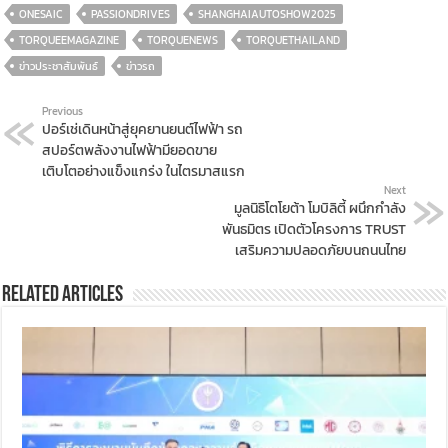
ONESAIC
PASSIONDRIVES
SHANGHAIAUTOSHOW2025
TORQUEEMAGAZINE
TORQUENEWS
TORQUETHAILAND
ข่าวประชาสัมพันธ์
ข่าวรถ
Previous
ปอร์เช่เดินหน้าสู่ยุคยานยนต์ไฟฟ้า รถ
สปอร์ตพลังงานไฟฟ้ามียอดขาย
เติบโตอย่างแข็งแกร่ง ในไตรมาสแรก
Next
มูลนิธิโตโยต้า โมบิลิตี้ ผนึกกำลัง
พันธมิตร เปิดตัวโครงการ TRUST
เสริมความปลอดภัยบนถนนไทย
Related Articles