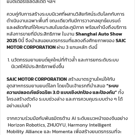
แบตเตอรี่โซลิดสเตต ฯลฯ
ควบคู่กับการสร้างระบบนิเวศที่ผสานวิสัยทัศน์ระดับโลกกับการ
ดำเนินงานเฉพาะพื้นที่ ขณะเดียวกันมีการวางกลยุทธ์แบรนด์
และผลิตภัณฑ์ให้เหมาะสมในแต่ละภูมิภาค พร้อมคำนึงถึงบริการ
หลังการขายที่มีประสิทธิภาพ ในงาน
Shanghai Auto Show
2025
ปีนี้ จึงนำเสนอยนตรกรรมที่แสดงถึงศักยภาพของ
SAIC
MOTOR CORPORATION
ผ่าน 3 แกนหลัก ดังนี้
นวัตกรรมยานยนต์ยุคใหม่ที่ก้าวล้ำ และการยกระดับระบบ
นิเวศให้มีประสิทธิภาพยิ่งขึ้น
SAIC MOTOR CORPORATION
สร้างมาตรฐานใหม่ให้กับ
อุตสาหกรรมยานยนต์โลก โดยเป็นเจ้าแรกที่นำเสนอ
“ระบบ
ความปลอดภัยอัจฉริยะ 3.0 แบบเชิงปกป้อง และป้องกัน”
ทั้ง
โครงสร้างตัวถัง ระบบช่วงล่าง และการควบคุมระบบต่าง ๆ ได้
อย่างแม่นยำ
จากความร่วมมือกับพันธมิตรด้าน AI ระดับแนวหน้าของจีนอย่าง
Horizon Robotics, ZHUOYU, Harmony Intelligent
Mobility Alliance และ Momenta เพื่อสร้างยนตรกรรมที่จะ