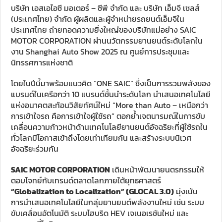
บริษัท เอสเอไอซี มอเตอร์ – ซีพี จำกัด และ บริษัท เอ็มจี เซลส์
(ประเทศไทย) จำกัด ผู้ผลิตและผู้จำหน่ายรถยนต์เอ็มจีใน
ประเทศไทย ถ่ายทอดความยิ่งใหญ่ของบริษัทแม่อย่าง SAIC
MOTOR CORPORATION ผ่านนวัตกรรมยานยนต์ระดับโลกใน
งาน Shanghai Auto Show 2025 ณ ศูนย์การประชุมและ
นิทรรศการแห่งชาติ
โดยในปีนี้มาพร้อมแนวคิด “ONE SAIC” ซึ่งเป็นการรวมพลังของ
แบรนด์ในเครือกว่า 10 แบรนด์ชั้นนำระดับโลก นำเสนอเทคโนโลยี
แห่งอนาคตสะท้อนวิสัยทัศน์ใหม่ “More than Auto – เหนือกว่า
การเข้าใจรถ คือการเข้าใจผู้ใช้รถ” ตอกย้ำเจตนารมณ์ในการขับ
เคลื่อนความก้าวหน้าด้านเทคโนโลยียานยนต์อัจฉริยะที่ผู้ใช้รถใน
ทั่วโลกมีโอกาสเข้าถึงโดยเท่าเทียมกัน และสร้างระบบนิเวศ
อัจฉริยะร่วมกัน
SAIC MOTOR CORPORATION
เดินหน้าพัฒนายนตรกรรมให้
ตอบโจทย์กับเทรนด์ตลาดโลกภายใต้ยุทธศาสตร์
“
Globalization to Localization
”
(GLOCAL 3.0)
มุ่งเน้น
การนำเสนอเทคโนโลยีในกลุ่มยานยนต์พลังงานใหม่ เช่น ระบบ
ขับเคลื่อนอัตโนมัติ ระบบไฮบริด HEV เจเนอเรชันใหม่ และ