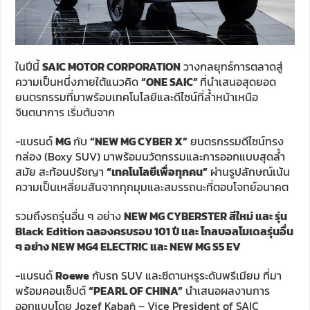
ในปีนี้
SAIC MOTOR CORPORATION
วางกลยุทธ์การตลาดสู่
ความเป็นหนึ่งภายใต้แนวคิด
“
ONE SAIC”
ที่นำเสนอสุดยอด
ยนตรกรรมที่มาพร้อมเทคโนโลยีและดีไซน์ที่ล้ำหน้าเหนือ
จินตนาการ เริ่มต้นจาก
-แบรนด์
MG
กับ
“
NEW MG CYBER X”
ยนตรกรรมดีไซน์ทรง
กล่อง (Boxy SUV) มาพร้อมนวัตกรรมและการออกแบบสุดล้ำ
สมัย สะท้อนปรัชญา
“เทคโนโลยีเพื่อทุกคน”
ผ่านรูปลักษณ์เน้น
ความเป็นเหลี่ยมสันจากทุกมุมและสมรรถนะที่ตอบโจทย์อนาคต
รวมถึงรถรุ่นอื่น ๆ อย่าง
NEW MG CYBERSTER
สีใหม่
และ รุ่น
Black Edition
ฉลองครบรอบ
101
ปี และ โกลบอลโมเดลรุ่นอื่น
ๆ อย่าง
NEW MG4 ELECTRIC
และ
NEW MG S5 EV
-แบรนด์
Roewe
กับรถ SUV และซีดานหรูระดับพรีเมียม ที่มา
พร้อมคอนเซ็ปต์
“
PEARL OF CHINA”
นำเสนอผลงานการ
ออกแบบโดย Jozef Kabaň – Vice President of SAIC