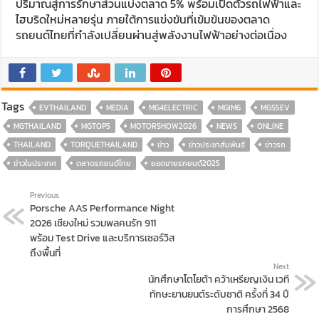
ปริมาณสู่การรักษาส่วนแบ่งตลาด 5% พร้อมเปิดตัวรถไฟฟ้าและ
ไฮบริดใหม่หลายรุ่น ภายใต้การแข่งขันที่เข้มข้นของตลาด
รถยนต์ไทยที่กำลังเปลี่ยนผ่านสู่พลังงานไฟฟ้าอย่างต่อเนื่อง
Tags
EVTHAILAND
MEDIA
MG4ELECTRIC
MGIM6
MGS5EV
MGTHAILAND
MGTOP5
MOTORSHOW2026
NEWS
ONLINE
THAILAND
TORQUETHAILAND
ข่าว
ข่าวประชาสัมพันธ์
ข่าวรถ
ข่าวในประเทศ
ตลาดรถยนต์ไทย
ยอดขายรถยนต์2025
Previous
Porsche AAS Performance Night
2026 เชียงใหม่ รวมพลคนรัก 911
พร้อม Test Drive และบริการเซอร์วิส
ถึงพื้นที่
Next
นักศึกษาโตโยต้า คว้าเหรียญเงิน เวที
ทักษะยานยนต์ระดับชาติ ครั้งที่ 34 ปี
การศึกษา 2568