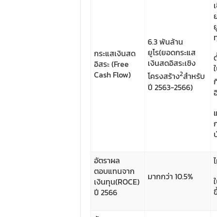
เ
ย
6.3 พันล้าน
ยูโร(ยอดกระแส
กระแสเงินสด
ต
เงินสดอิสระเชิง
อิสระ (Free
Cash Flow)
2
โครงสร้าง
สำหรับ
ปี 2563-2566)
อ
บ
อัตราผล
ตอบแทนจาก
มากกว่า 10.5%
เงินทุน(ROCE)
ข
ปี 2566