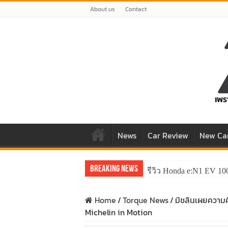
About us
Contact
News
Car Review
New Ca
Breaking News
รีวิว Honda e:N1 EV 10
Home
/
Torque News
/
มิชลินเผยความค
Michelin in Motion