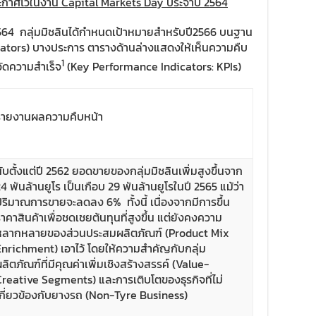
ระกาศไว้ในงาน Capital Markets Day ประจำปี 2564
564 กลุ่มมิชลินได้กำหนดเป้าหมายสำหรับปี2566 บนฐาน
icators) บางประการ ตารางด้านล่างแสดงให้เห็นความคืบ
1
ัดความสำเร็จ
(Key Performance Indicators: KPIs)
รายงานผลความคืบหน้า
นับตั้งแต่ปี 2562 ยอดขายของกลุ่มมิชลินเพิ่มสูงขึ้นจาก
4 พันล้านยูโร เป็นเกือบ 29 พันล้านยูโรในปี 2565 แม้ว่า
ปริมาณการขายจะลดลง 6% ทั้งนี้ เนื่องจากมีการขึ้น
าคาสินค้าเพื่อชดเชยต้นทุนที่สูงขึ้น แต่ยังคงความ
หลากหลายของส่วนประสมผลิตภัณฑ์ (Product Mix
Enrichment) เอาไว้ โดยให้ความสำคัญกับกลุ่ม
ลิตภัณฑ์ที่มีคุณค่าเพิ่มเชิงสร้างสรรค์ (Value-
Creative Segments) และการเติบโตของธุรกิจที่ไม่
เกี่ยวข้องกับยางรถ (Non-Tyre Business)