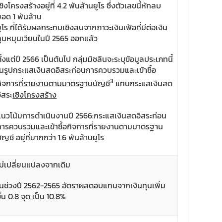
ชิงโครงสร้างอยู่ที่ 4.2 พันล้านยูโร ซึ่งตัวเลขนี้หักลบ
ยอด 1 พันล้าน
ูโร ที่ได้รับผลกระทบเชิงลบจากภาวะเงินเฟ้อที่มีต่อเงิน
ทุนหมุนเวียนในปี 2565 ออกแล้ว
ั้งแต่ปี 2566 เป็นต้นไป กลุ่มมิชลินจะระบุข้อมูลประเภทนี้
ในรูปกระแสเงินสดอิสระก่อนการควบรวมและเข้าซื้อ
3
กิจการ
ที่รายงานตามมาตรฐานบัญชี
แทนกระแสเงินสด
ิสระ
เชิงโครงสร้าง
แนวโน้มการดำเนินงานปี 2566:กระแสเงินสดอิสระก่อน
การควบรวมและเข้าซื้อกิจการที่รายงานตามมาตรฐาน
ัญชี อยู่ที่มากกว่า 1.6 พันล้านยูโร
ไม่เปลี่ยนแปลงจากเดิม
ในช่วงปี 2562-2565 อัตราผลตอบแทนจากเงินทุนเพิ่ม
ึ้น 0.8 จุด เป็น 10.8%