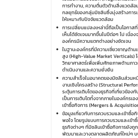
การทำงาน, ความตื่นตัวด้านสิ่งแวดล
กลยุทธ์ของกลุ่มมิชลินซึ่งมุ่งสร้างกา
ให้เหมาะกับปัจจัยแวดล้อม
การเปลี่ยนแปลงเหล่านี้ถือเป็นโอกาสที
เห็นได้ชัดเจนมากขึ้นในปีต่อๆ ไป เนื่
องค์กรมีความแตกต่างอย่างชัดเจน
ในฐานะองค์กรที่มีความเชี่ยวชาญด้า
สูง (High-Value Market Verticals) 
วิทยาศาสตร์เพื่อเพิ่มศักยภาพด้านภาว
ดำเนินงานและความยั่งยืน
ความสำเร็จในอนาคตของมิชลินส่วนหน
งานเชิงโครงสร้าง (Structural Perfo
ระตุ้นการเติบโตของธุรกิจที่เกี่ยวข้อง
เป็นการเติบโตทั้งจากภายในองค์กรเอ
เข้าซื้อกิจการ (Mergers & Acquisiti
ข้อมูลเกี่ยวกับการควบรวมและเข้าซื้อกิ
พอใจ โดยรูปแบบการควบรวมและเข้าซื้
ธุรกิจต่างๆ ที่มิชลินเข้าซื้อกิจการยัง
พัฒนาและวางตลาดผลิตภัณฑ์ใหม่ๆ บน