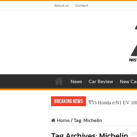
About us
Contact
News
Car Review
New Ca
Breaking News
รีวิว ลองขับ All New 
Home
/
Tag:
Michelin
Tag Archives:
Michelin