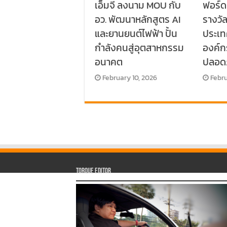
เอ็มจี ลงนาม MOU กับ
ฟอร์ด
อว. พัฒนาหลักสูตร AI
รางวั
และยานยนต์ไฟฟ้า ปั้น
ประเท
กำลังคนสู่อุตสาหกรรม
องค์
อนาคต
ปลอด
February 10, 2026
Febru
Torque Editor