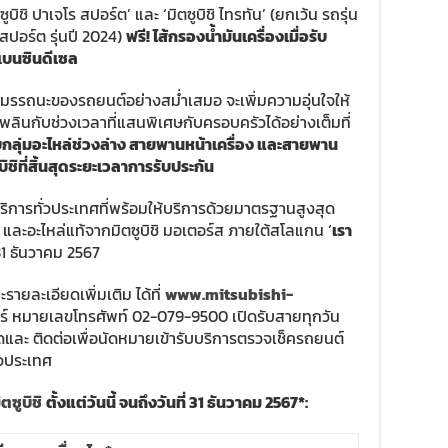
ูบิชิ ปาเจโร สปอร์ต’ และ ‘มิตซูบิชิ ไทรทัน’ (ยกเว้น รถรุ่น
ร สปอร์ต รุ่นปี 2024)
ฟรี! ไส้กรองน้ำมันเครื่องเมื่อรับ
์เบนซินดีเซล
รรถนะของรถยนต์อย่างสม่ำเสมอ จะเพิ่มความอุ่นใจให้
เพลินกับช่วงเวลาที่แสนพิเศษกับครอบครัวได้อย่างเต็มที่
บกลุ่มอะไหล่ช่วงล่าง สายพานหน้าเครื่อง และสายพาน
ิชิที่สิ้นสุดระยะเวลาการรับประกัน
์บริการทั่วประเทศที่พร้อมให้บริการด้วยมาตรฐานสูงสุด
 และอะไหล่แท้จากมิตซูบิชิ มอเตอร์ส ภายใต้สโลแกน ‘
เรา
่ 31 ธันวาคม 2567
ายละเอียดเพิ่มเติม ได้ที่
www.mitsubishi-
ตอร์ หมายเลขโทรศัพท์ 02-079-9500 เปิดรับสายทุกวัน
และ ติดต่อเพื่อนัดหมายเข้ารับบริการตรวจเช็ครถยนต์
ั่วประเทศ
ซูบิชิ
ตั้งแต่วันนี้ จนถึงวันที่
31
ธันวาคม
2567*: