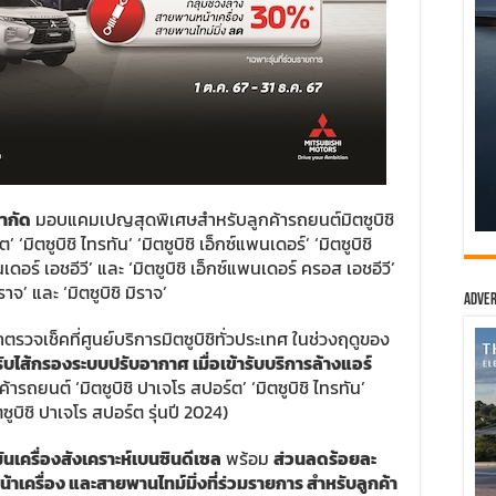
จำกัด
มอบแคมเปญสุดพิเศษสำหรับลูกค้ารถยนต์มิตซูบิชิ
 ‘มิตซูบิชิ ไทรทัน’ ‘มิตซูบิชิ เอ็กซ์แพนเดอร์’ ‘มิตซูบิชิ
เดอร์ เอชอีวี’ และ ‘มิตซูบิชิ เอ็กซ์แพนเดอร์ ครอส เอชอีวี’
าจ’ และ ‘มิตซูบิชิ มิราจ’
Adver
ตรวจเช็คที่ศูนย์บริการมิตซูบิชิทั่วประเทศ ในช่วงฤดูของ
บไส้กรองระบบปรับอากาศ เมื่อเข้ารับบริการล้างแอร์
้ารถยนต์ ‘มิตซูบิชิ ปาเจโร สปอร์ต’ ‘มิตซูบิชิ ไทรทัน’
ตซูบิชิ ปาเจโร สปอร์ต รุ่นปี 2024)
มันเครื่องสังเคราะห์เบนซินดีเซล
พร้อม
ส่วนลดร้อยละ
้าเครื่อง และสายพานไทม์มิ่งที่ร่วมรายการ
สำหรับลูกค้า