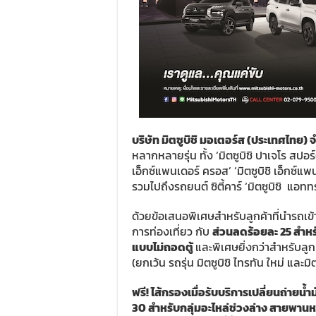
บริษัท มิตซูบิชิ มอเตอร์ส (ประเทศไทย) 
หลากหลายรุ่น ทั้ง ‘มิตซูบิชิ ปาเจโร สปอร์ต’
เอ็กซ์แพนเดอร์ ครอส’ ‘มิตซูบิชิ เอ็กซ์แพน
รวมไปถึงรถยนต์ ซิตี้คาร์ ‘มิตซูบิชิ แอททร
ด้วยข้อเสนอพิเศษสำหรับลูกค้าที่นำรถเข้า
การท่องเที่ยว กับ
ส่วนลดร้อยละ 25 สำหรั
แบบไม่ถอดตู้
และพิเศษยิ่งกว่าสำหรับลูกค
(ยกเว้น รถรุ่น มิตซูบิชิ ไทรทัน ใหม่ และมิ
ฟรี! ไส้กรองเมื่อรับบริการเปลี่ยนถ่ายน้ำ
30
สำหรับกลุ่มอะไหล่ช่วงล่าง สายพานหน