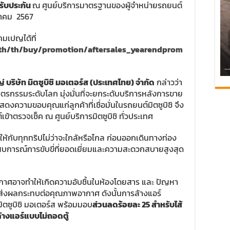
รรับประกัน
ณ ศูนย์บริการมาตรฐานของผู้จำหน่ายรถยนต์
ันวาคม 2567
แคมเปญได้ที่
.th/th/buy/promotion/aftersales_yearendprom
ญ่ บริษัท มิตซูบิชิ มอเตอร์ส (ประเทศไทย) จำกัด
กล่าวว่า
ยนตรกรรมระดับโลก มุ่งมั่นที่จะยกระดับบริการหลังการขาย
ดงความขอบคุณแก่ลูกค้าที่เชื่อมั่นในรถยนต์มิตซูบิชิ จึง
ข้าตรวจเช็ค ณ ศูนย์บริการมิตซูบิชิ ทั่วประเทศ
กับทุกทริปไม่ว่าจะใกล้หรือไกล ก่อนออกเดินทางท่อง
ะสบการณ์การขับขี่ที่ยอดเยี่ยมและความสะดวกสบายสูงสุด
าศอาจทำให้เกิดความอับชื้นในห้องโดยสาร และ ปัญหา
านี้ส่งผลกระทบต่อคุณภาพอากาศ ดังนั้นการล้างแอร์
 มิตซูบิชิ มอเตอร์ส พร้อมมอบ
ส่วนลดร้อยละ
25
สำหรับไส้
้างแอร์แบบไม่ถอดตู้