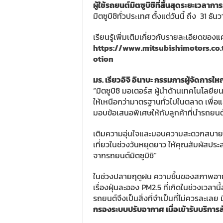
ผู้ใช้รถยนต์มิตซูบิชิที่สิ้นสุดระยะเวลากา
มิตซูบิชิทั่วประเทศ ตั้งแต่วันนี้ ถึง 31 ธ
เรียนรู้เพิ่มเติมเกี่ยวกับรายละเอียดของ
https://www.mitsubishimotors.co
otion
มร. เรียวอิจิ อินาบะ กรรมการผู้จัดการให
“มิตซูบิชิ มอเตอร์ส ผู้นำด้านเทคโนโลยี
ให้เหนือกว่ามาตรฐานทั่วไปในตลาด เพื่อแส
มอบข้อเสนอพิเศษให้กับลูกค้าที่นำรถยนต์เ
เติมความอุ่นใจและมอบความสะดวกสบายให้
เที่ยวในช่วงวันหยุดยาว ให้คุณสัมผัสปร
จากรถยนต์มิตซูบิชิ”
ในช่วงปลายฤดูฝน ความชื้นของสภาพอาก
เรื่องฝุ่นละออง PM2.5 ที่เกิดในช่วงเวล
รถยนต์จึงเป็นสิ่งที่จำเป็นที่ไม่ควรละเลย
กรองระบบปรับอากาศ เมื่อเข้ารับบริการล