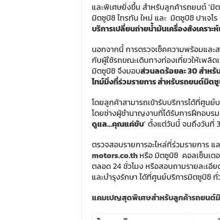
และพิเศษยิ่งขึ้น สำหรับลูกค้ารถยนต์ ‘มิตซ
มิตซูบิชิ ไทรทัน ใหม่ และ มิตซูบิชิ ปาเจโ
บริการเปลี่ยนถ่ายน้ำมันเครื่องสังเคราะห
นอกจากนี้ การตรวจเช็คความพร้อมและสม
กับผู้ใช้รถขณะเดินทางท่องเที่ยวให้เพลิด
มิตซูบิชิ จึงมอบ
ส่วนลดร้อยละ
30
สำหรั
ไทม์มิ่งที่ร่วมรายการ สำหรับรถยนต์มิตซูบ
โดยลูกค้าสามารถเข้ารับบริการได้ที่ศูนย
โดยช่างผู้ชำนาญงานที่ได้รับการฝึกอบรม
ดูแล…คุณแค่ขับ
’ ตั้งแต่วันนี้ จนถึงวันที
ตรวจสอบรายการอะไหล่ที่ร่วมรายการ และร
motors.co.th
หรือ มิตซูบิชิ คอลเซ็นเ
ตลอด 24 ชั่วโมง หรือสอบถามรายละเอียด
และบำรุงรักษา ได้ที่ศูนย์บริการมิตซูบิชิ ท
แคมเปญสุดพิเศษสำหรับลูกค้ารถยนต์มิต