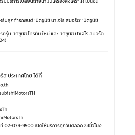
รับบริการเปลี่ยนถ่ายน้ำมันเครื่องสังเคราะห์ เบนซิน
บลูกค้ารถยนต์ ‘มิตซูบิชิ ปาเจโร สปอร์ต’ ‘มิตซูบิชิ
รถรุ่น มิตซูบิชิ ไทรทัน ใหม่ และ มิตซูบิชิ ปาเจโร สปอร์ต
024)
ร์ส ประเทศไทย ได้ที่
o.th
subishiMotorsTH
rsTh
hiMotorsTh
พท์
02-079-9500
เปิดให้บริการทุกวันตลอด 24ชั่วโมง