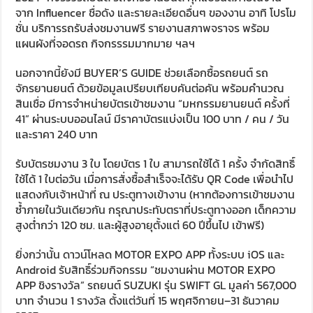
จาก Influencer ชื่อดัง และรายละเอียดอื่นๆ ของงาน อาทิ โปรโม
ชั่น บริการรถรับส่งชมงานฟรี รายงานสภาพจราจร พร้อม
แผนผังที่จอดรถ กิจกรรรมมากมาย ฯลฯ
นอกจากนี้ยังมี BUYER’S GUIDE ช่วยเลือกซื้อรถยนต์ รถ
จักรยานยนต์ ด้วยข้อมูลเปรียบเทียบคันต่อคัน พร้อมคำนวณ
สินเชื่อ มีการจำหน่ายบัตรเข้าชมงาน “มหกรรมยานยนต์ ครั้งที่
41” ผ่านระบบออนไลน์ มีราคาบัตรแบ่งเป็น 100 บาท / คน / วัน
และราคา 240 บาท
รับบัตรชมงาน 3 ใบ โดยบัตร 1 ใบ สามารถใช้ได้ 1 ครั้ง ​จำกัดสิทธิ์
ใช้ได้ 1 ใบต่อวัน เมื่อการสั่งซื้อสำเร็จจะได้รับ QR Code เพื่อนำไป
แสดงกับเจ้าหน้าที่ ณ ประตูทางเข้างาน (หากต้องการเข้าชมงาน
ซ้ำภายในวันเดียวกัน กรุณาประทับตราที่ประตูทางออก เด็กความ
สูงต่ำกว่า 120 ซม. และผู้สูงอายุตั้งแต่ 60 ปีขึ้นไป เข้าฟรี)
ยิ่งกว่านั้น ดาวน์โหลด MOTOR EXPO APP ทั้งระบบ iOS และ
Android รับสิทธิ์ร่วมกิจกรรม “ชมงานผ่าน MOTOR EXPO
APP ชิงรางวัล” รถยนต์ SUZUKI รุ่น SWIFT GL มูลค่า 567,000
บาท จำนวน 1 รางวัล ตั้งแต่วันที่ 15 พฤศจิกายน–31 ธันวาคม