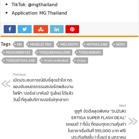
TikTok: @mgthailand
Application: MG Thailand
Tags
MG
MG4ELECTRIC
MGCARSTH
MGTHAILAND
NEWS
PASSIONDRIVES
TORQUEEMAGAZINE
TORQUENEWS
TORQUETHAILAND
ข่าวประชาสัมพันธ์
ข่าวรถ
Previous
เปิดประสบการณ์ขับขี่สุดเร้าใจ! ทด
ลองขับยนตรกรรมสปอร์ตพลังงาน
ไฟฟ้า ‘ปอร์เช่ มาคันน์’ รุ่นใหม่ ได้แล้ว
วันนี้ ที่ศูนย์บริการปอร์เช่ทุกสาขา
Next
ซูซูกิ จัดดีลสุดพิเศษ “SUZUKI
ERTIGA SUPER FLASH DEAL”
รถยนต์ 7 ที่นั่ง ที่ตอบทุกความคุ้มค่า
ในราคาเริ่มต้นที่ 555,000 บาท ฟรี!
ประกันภัยชั้น 1 ตั้งแต่ 6 มกราคม