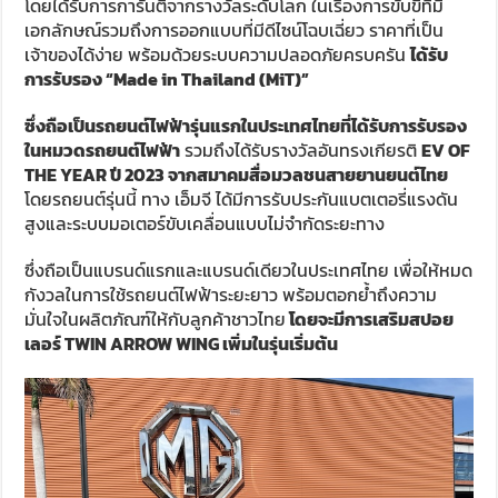
โดยได้รับการการันตีจากรางวัลระดับโลก ในเรื่องการขับขี่ที่มี
เอกลักษณ์รวมถึงการออกแบบที่มีดีไซน์โฉบเฉี่ยว ราคาที่เป็น
เจ้าของได้ง่าย พร้อมด้วยระบบความปลอดภัยครบครัน
ได้รับ
การรับรอง “
Made in Thailand (MiT)”
ซึ่งถือเป็นรถยนต์ไฟฟ้ารุ่นแรกในประเทศไทยที่ได้รับการรับรอง
ในหมวดรถยนต์ไฟฟ้า
รวมถึงได้รับรางวัลอันทรงเกียรติ
EV OF
THE YEAR
ปี 2023 จากสมาคมสื่อมวลชนสายยานยนต์ไทย
โดยรถยนต์รุ่นนี้ ทาง เอ็มจี ได้มีการรับประกันแบตเตอรี่แรงดัน
สูงและระบบมอเตอร์ขับเคลื่อนแบบไม่จำกัดระยะทาง
ซึ่งถือเป็นแบรนด์แรกและแบรนด์เดียวในประเทศไทย เพื่อให้หมด
กังวลในการใช้รถยนต์ไฟฟ้าระยะยาว พร้อมตอกย้ำถึงความ
มั่นใจในผลิตภัณฑ์ให้กับลูกค้าชาวไทย
โดยจะมีการเสริมสปอย
เลอร์
TWIN ARROW WING
เพิ่มในรุ่นเริ่มต้น