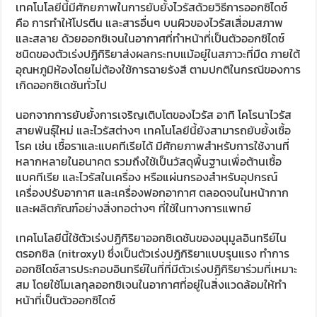
เทคโนโลยีนี้มีศักยภาพในการยับยั้งไวรัสด้วยวิธีการออกซิไดซ์
คือ การทำให้โปรตีน และสารอื่นๆ บนผิวของไวรัสเสื่อมสภาพ
และสลาย ด้วยออกซิเจนในอากาศที่ทำหน้าที่เป็นตัวออกซิไดซ์
ชนิดของตัวเร่งปฏิกิริยาส่งผลกระทบแม้อยู่ในสภาวะที่มืด ภายใต้
อุณหภูมิห้องโดยไม่ต้องใช้การฉายรังสี ตามปกติในกรณีของการ
เกิดออกซิเดชันทั่วไป
นอกจากการยับยั้งการเจริญเติบโตของไวรัส อาทิ โคโรนาไวรัส
สายพันธุ์ใหม่ และไวรัสต่างๆ เทคโนโลยีนี้ยังสามารถยับยั้งเชื้อ
โรค เช่น เชื้อราและแบคทีเรียได้ มีศักยภาพสำหรับการใช้งานที่
หลากหลายในอนาคต รวมถึงใช้เป็นวัสดุพื้นฐานเพื่อต้านเชื้อ
แบคทีเรีย และไวรัสในเครื่อง หรือแผ่นกรองสำหรับอุปกรณ์
เครื่องปรับอากาศ และเครื่องฟอกอากาศ ตลอดจนในหน้ากาก
และผลิตภัณฑ์อย่างสิ่งทอต่างๆ ที่ใช้ในทางการแพทย์
เทคโนโลยีนี้ใช้ตัวเร่งปฏิกิริยาออกซิเดชันของอนุมูลอินทรีย์ไน
ตรอกซิล (nitroxyl) ซึ่งเป็นตัวเร่งปฏิกิริยาแบบรุนแรง ทำการ
ออกซิไดซ์สารประกอบอินทรีย์ในที่ที่มีตัวเร่งปฏิกิริยาร่วมที่เหมาะ
สม โดยใช้โมเลกุลออกซิเจนในอากาศที่อยู่ในสิ่งแวดล้อมให้ทำ
หน้าที่เป็นตัวออกซิไดซ์