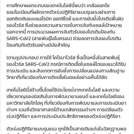
การศึกษาผลกระทบของเทคโนโลยีนี้พบว่า เกลือออกโซ
แอมโมเนียมที่ผลิตจากตัวเร่งปฏิกิริยาแบบรุนแรงผ่านการ
ออกซิเดชันแบบแอโรบิก ออกซิไดซ์ และการยับยั้งโปรตีนพื้นผิว
ของไวรัส ซึ่งช่วยลดความสามารถในการจับกับเซลล์เป้าหมาย
นอกจากนี้ การประมวลผลการจับตัวรับของโปรตีนป้องกัน
SARS-CoV2 (สายพันธุ์โอไมครอน) ช่วยลดการจับของโปรตีน
ป้องกันกับตัวรับอย่างมีนัยสำคัญ
(ตามรูปประกอบ) การใช้ โคโรนาไวรัส ซึ่งเป็นหนึ่งในสายพันธุ์
ของไวรัส SARS-CoV2 กรณีการติดเชื้อในเซลล์ไตของแมวได้รับ
การประเมิน และสังเกตการยับยั้งการเปลี่ยนแปลงทางสัณฐาน
วิทยาที่เกี่ยวข้องกับการติดเชื้อในเซลล์อย่างเห็นได้ชัด
เทคโนโลยีนี้สร้างขึ้นโดยใช้ประโยชน์จากเทคโนโลยี และความ
เชี่ยวชาญของนิสสันในการพัฒนายานยนต์ และเทคโนโลยีของ
มหาวิทยาลัยโทโฮคุ ที่เกี่ยวข้องกับการพัฒนาและการประเมินยา
ต่างๆ รวมถึงวิทยาศาสตร์ด้านเภสัชกรรมต่างๆ การเตรียมตัว
เร่งปฏิกิริยา และการประเมินประสิทธิภาพของตัวเร่งปฏิกิริยา
ตัวเร่งปฏิกิริยาแบบรุนแรง ถูกใช้เป็นสารเติมแต่งในวัสดุฐานพอ