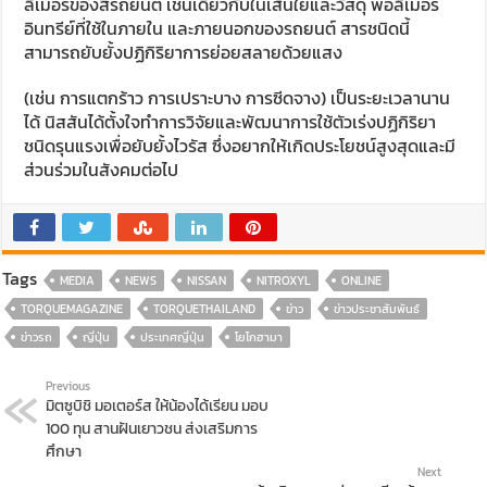
ลิเมอร์ของสีรถยนต์ เช่นเดียวกับในเส้นใยและวัสดุ พอลิเมอร์
อินทรีย์ที่ใช้ในภายใน และภายนอกของรถยนต์ สารชนิดนี้
สามารถยับยั้งปฏิกิริยาการย่อยสลายด้วยแสง
(เช่น การแตกร้าว การเปราะบาง การซีดจาง) เป็นระยะเวลานาน
ได้ นิสสันได้ตั้งใจทำการวิจัยและพัฒนาการใช้ตัวเร่งปฏิกิริยา
ชนิดรุนแรงเพื่อยับยั้งไวรัส ซึ่งอยากให้เกิดประโยชน์สูงสุดและมี
ส่วนร่วมในสังคมต่อไป
Tags
MEDIA
NEWS
NISSAN
NITROXYL
ONLINE
TORQUEMAGAZINE
TORQUETHAILAND
ข่าว
ข่าวประชาสัมพันธ์
ข่าวรถ
ญี่ปุ่น
ประเทศญี่ปุ่น
โยโกฮามา
Previous
มิตซูบิชิ มอเตอร์ส ให้น้องได้เรียน มอบ
100 ทุน สานฝันเยาวชน ส่งเสริมการ
ศึกษา
Next