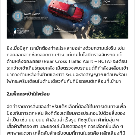
ยิ่งเมื่อมีลูก เรามักต้องทำอะไรหลายอย่างด้วยความเร่งรีบ เช่น
ถอยออกจากช่องจอดตามห้าง แต่เทคโนโลยีตรวจจับรถยนต์
ด้านหลังขณะถอย (Rear Cross Traffic Alert – RCTA) จะเตือน
ระหว่างเข้าเกียร์ถอยหลัง เมื่อตรวจพบรถยนต์ที่กำลังเคลื่อนเข้า
มาทางด้านหลังทั้งซ้ายและขวา ระบบจะส่งสัญญาณเตือนพร้อม
ไฟกระพริบเตือนในด้านเดียวกันกับที่มีรถยนต์เคลื่อนที่เข้ามา
2.แพ็กกระเป๋าให้พร้อม
จัดทำรายการสิ่งของสำหรับเด็กเล็กที่ต้องใช้ในการเดินทางเพื่อ
ป้องกันการตกหล่น สิ่งที่ต้องเตรียมควรประกอบไปด้วยสิ่งของ
จำเป็น เช่น นม ขนม ผ้าอ้อมสำเร็จรูป ทิชชูเปียก ผ้าห่มอุ่น ๆ
เสื้อผ้าสำรอง ยา และของเล่นโปรดของลูก ควรเลือกชิ้นเล็ก ๆ
พกพาสะดวก เคล็ดลับสำหรับขนมที่ทานในรถคือ หลีกเลี่ยงที่มี