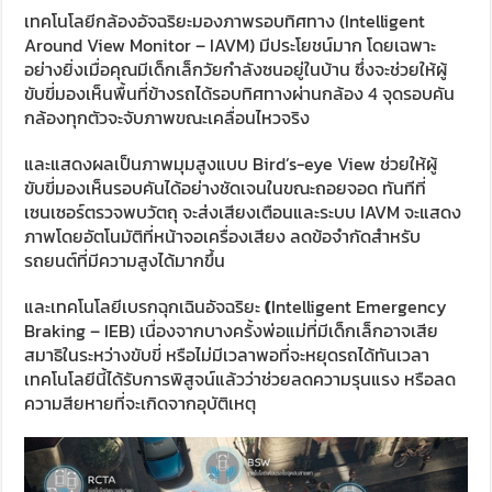
เทคโนโลยีกล้องอัจฉริยะมองภาพรอบทิศทาง (Intelligent
Around View Monitor – IAVM) มีประโยชน์มาก โดยเฉพาะ
อย่างยิ่งเมื่อคุณมีเด็กเล็กวัยกำลังซนอยู่ในบ้าน ซึ่งจะช่วยให้ผู้
ขับขี่มองเห็นพื้นที่ข้างรถได้รอบทิศทางผ่านกล้อง 4 จุดรอบคัน
กล้องทุกตัวจะจับภาพขณะเคลื่อนไหวจริง
และแสดงผลเป็นภาพมุมสูงแบบ Bird’s-eye View ช่วยให้ผู้
ขับขี่มองเห็นรอบคันได้อย่างชัดเจนในขณะถอยจอด ทันทีที่
เซนเซอร์ตรวจพบวัตถุ จะส่งเสียงเตือนและระบบ IAVM จะแสดง
ภาพโดยอัตโนมัติที่หน้าจอเครื่องเสียง ลดข้อจำกัดสำหรับ
รถยนต์ที่มีความสูงได้มากขึ้น
และเทคโนโลยีเบรกฉุกเฉินอัจฉริยะ
(
Intelligent Emergency
Braking – IEB) เนื่องจากบางครั้งพ่อแม่ที่มีเด็กเล็กอาจเสีย
สมาธิในระหว่างขับขี่ หรือไม่มีเวลาพอที่จะหยุดรถได้ทันเวลา
เทคโนโลยีนี้ได้รับการพิสูจน์แล้วว่าช่วยลดความรุนแรง หรือลด
ความสียหายที่จะเกิดจากอุบัติเหตุ