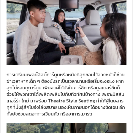
การเตรียมเพลย์ลิสต์การ์ตูนหรือหนังที่ลูกชอบไว้ล่วงหน้าก็ช่วย
ฆ่าเวลาหากเด็ก ๆ ต้องนั่งรถเป็นเวลานานหรือเริ่มจะงอแง หาก
ลูกไม่ชอบดูการ์ตูน เพียงแค่ได้นั่งในคาร์ซีท หรือบูสเตอร์ซีทก็
ช่วยให้พวกเขาได้เพลิดเพลินไปกับทิวทัศน์ข้างทาง เพราะนิสสัน
เทอร์ร่า ใหม่ มาพร้อม Theatre Style Seating ทำให้ผู้โดยสาร
ทุกที่นั่งรู้สึกโปร่งโล่งสบาย มองเห็นภายนอกได้อย่างชัดเจน อีก
ทั้งยังช่วยลดอาการเวียนหัว หรืออาการเมารถ