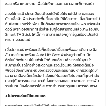
ซอส หรือ แหลกง่าย เพื่อไม่ให้หกเลอะเทอะ เวลาแพ็กกระเป๋า
ลองใช้กระเป๋าจัดระเบียบเพื่อจะได้หยิบใช้งานได้ง่าย และลอง
ม้วนเสื้อผ้าเพื่อประหยัดพื้นที่และหยิบใช้ได้สะดวก เมื่อเดินทางไป
กับนิสสัน เทอร์ร่า พ่อแม่ไม่ต้องเสียเวลาเตรียมไอแพด หรือแผ่น
ดีวีดี เพราะจอขนาด
11
นิ้วสำหรับผู้โดยสารตอนหลังมาพร้อมกับ
Smart TV Stick ให้เด็ก ๆ สามารถเลือกดูการ์ตูนเรื่องโปรดได้
ผ่านทางออนไลน์
เมื่อจัดกระเป๋าพร้อมแล้วก็เตรียมนำขึ้นรถเพื่อออกเดินทาง นิส
สัน เทอร์ร่ามาพร้อม Auto Lift Gate ฝาประตูท้ายเปิด-ปิด
อัตโนมัติเพียงแค่ยื่นเท้าไปใต้กันชนด้านหลัง ช่วยให้คุณนำ
สัมภาระขึ้นรถได้อย่างสะดวกและรวดเร็วแม้จะถือของเต็มมือ
ฟีเจอร์ป้องกันการหนีบจะตรวจจับและถอยกลับหากมีวัตถุใดมา
ขวาง ปกป้องเด็กเล็กวัยกำลังซนให้ปลอดภัยในขณะที่คุณกำลัง
ยุ่งอยู่กับการขนของ เบาะที่นั่งแถวสองและแถวสามสามารถพับ
ราบไปกับห้องโดยสารได้ สะดวกสำหรับทุกรูปแบบการเดินทาง
3.
ไม่ควรปล่อยให้แบตหมด
การชาร์จแบตเตอรี่มือถือให้เต็มก่อนออกเดินทาง นอกจากจะ