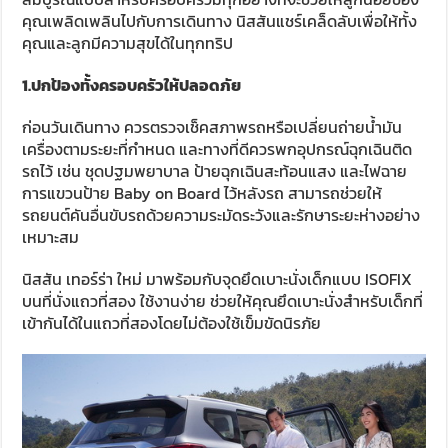
คุณเพลิดเพลินไปกับการเดินทาง นิสสันแชร์เคล็ดลับเพื่อให้ทั้ง
คุณและลูกมีความสุขได้ในทุกทริป
1.ปกป้องทั้งครอบครัวให้ปลอดภัย
ก่อนวันเดินทาง ควรตรวจเช็คสภาพรถหรือเปลี่ยนถ่ายน้ำมัน
เครื่องตามระยะที่กำหนด และทางที่ดีควรพกอุปกรณ์ฉุกเฉินติด
รถไว้ เช่น ชุดปฐมพยาบาล ป้ายฉุกเฉินสะท้อนแสง และไฟฉาย
การแขวนป้าย Baby on Board ไว้หลังรถ สามารถช่วยให้
รถยนต์คันอื่นขับรถด้วยความระมัดระวังและรักษาระยะห่างอย่าง
เหมาะสม
นิสสัน เทอร์ร่า ใหม่ มาพร้อมกับจุดยึดเบาะนั่งเด็กแบบ ISOFIX
บนที่นั่งแถวที่สอง ใช้งานง่าย ช่วยให้คุณยึดเบาะนั่งสำหรับเด็กที่
เข้ากันได้ในแถวที่สองโดยไม่ต้องใช้เข็มขัดนิรภัย