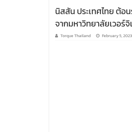
คาราวาน ISUZU 2.2 Ddi MAXFORCE ท่
นิสสัน ประเทศไทย ต้อน
รีวิว ลองขับรถกระบะรุ่นพิเศษ FORD
จากมหาวิทยาลัยเวอร์จิ
ทริปแอ่วเหนือสุดพีค! เส้นทางเชียงให
Torque Thailand
February 5, 2023
ขับ “NEW! ISUZU V-CROSS 4×4” ไปร่วมก
Audi Road to Korat ยกทัพขบวนอาวดี้กว่า
ขับ ฟอร์ด เรนเจอร์ บุกอีสาน กับกิจกรร
ขับ ISUZU V-CROSS 4X4 ลุยลาวใต้ พิสูจ
รีวิว ลองขับ กิจกรรม “MG EV FAMILY