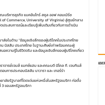
ณะบริหารธุรกิจ แมคอินไทร์ สคูล ออฟ คอมเมิร์ช
ol of Commerce, University of Virginia) สู่ศูนย์กลาง
ดประสบการณ์และเรียนรู้เพิ่มเติมเกี่ยวกับการดำเนิน
ยาลัยในด้าน “ข้อมูลเชิงลึกของผู้บริโภคในประเทศไทย
ะธาน นิสสัน ประเทศไทย ในฐานะศิษย์เก่าพร้อมคณะผู้
ความรู้ในชีวิตจริง และข้อมูลเชิงลึกของผู้บริโภคเกี่ยว
Adver
ราจารย์เจมส์ แมกซ์แฮม และคณะบดี นิโคล ที. เจนกินส์
ั้นตอนการประกอบนิสสัน นาวารา และ เทอร์ร่า
ทยาลัยรัฐบาลที่โดดเด่นแห่งหนึ่งในสหรัฐอเมริกา ก่อตั้ง
ี่ 3 ของสหรัฐอเมริกา