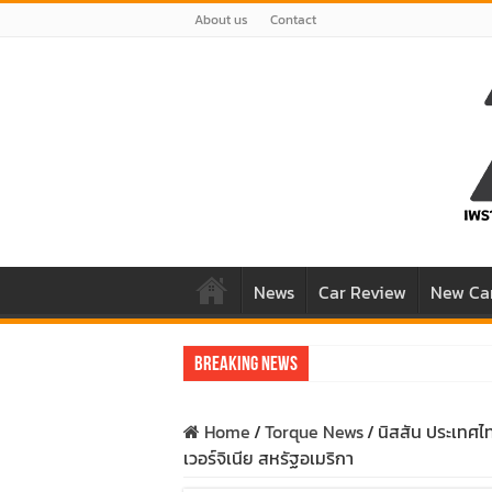
About us
Contact
News
Car Review
New Ca
Breaking News
รีวิว Honda e:N1 EV 100% – SUV ไฟฟ้า 2
Home
/
Torque News
/
นิสสัน ประเทศไ
รีวิว ลองขับ All New GWM HAVAL H6 ปร
เวอร์จิเนีย สหรัฐอเมริกา