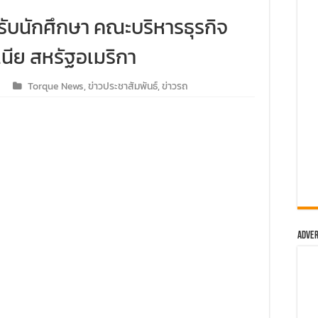
องเที่ยวสัมผัสประสบการณ์ความเหนือระดับในเส้นทางประเทศจีน
รับนักศึกษา คณะบริหารธุรกิจ
 RANGER MS-RT ครั้งแรกในสนามแข่ง
เนีย สหรัฐอเมริกา
ม่-เชียงรายกับ MU-X “THE NEXT PEAK” ระยะทางรวมกว่า 250 กิ
Torque News
,
ข่าวประชาสัมพันธ์
,
ข่าวรถ
ันสร้างถนนขึ้นดอย ส่งท้ายปีกับทริปดีต่อใจ
 60 คัน เยี่ยมชม อาวดี้ โคราช ปักธงอีสานตอนล่าง พร้อมเปิดตัวรุ
ม ‘ฟอร์ด เรนเจอร์ แกร่ง…พร้อมลุย’ กับคอนเสิร์ตสุดยิ่งใหญ่ ของม
น์ตัวจริงทุกเส้นทาง
 TRIP” ครั้งแรกของการรวมพลรถไฟฟ้าแบรนด์ เอ็มจี
Adver