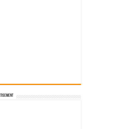
 – เวียดนาม
โลเมตร
่นพิเศษ ฉลองครบรอบ 10 ปี RS Q3 Sportback edition 10
นต์แคน แก่นคูน
tisement