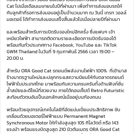
Cat ไปเมื่อเดือนเมษายนในปีที่ผ่านมา เพื่อทำการส่งมอบรถให้
กับลูกค้าที่รอการส่งมอบอยู่เป็นจำนวนมาก ณ วันนี้ เกรท วอลล์
มอเตอร์ ได้ทำการส่งมอบเสร็จสิ้นแล้วไปเมื่อปลายปีที่ผ่านมา
และพร้อมสำหรับการเปิดรับจองใหม่อีกครั้ง ซึ่งแฟนๆ เจ้า
เหมียวไฟฟ้า สามารถติดตามรายละเอียดการเปิดรับจองได้
พร้อมกันทั่วประเทศทาง
Facebook
,
YouTube
และ
TikTok
GWM Thailand ในวันที่ 9 กุมภาพันธ์ 2566 เวลา 19.00 –
20.00 น.
สำหรับ ORA Good Cat รถยนต์พลังงานไฟฟ้า 100% ที่เข้ามาส
ร้างมาตรฐานใหม่และปลุกกระแสความนิยมให้กับตลาดรถยนต์
ไฟฟ้าในประเทศไทย มาพร้อมกับความครบครันทั้งด้านฟังก์ชั่น
ล้ำสมัยและดีไซน์ที่สวยงาม ภายใต้คอนเซ็ปต์ Retro Futuristic
สะท้อนตัวตนอันเป็นเอกลักษณ์เมื่ออยู่บนท้องถนน
พร้อมด้วยอุปกรณ์เทคโนโลยีที่อัดแน่นเปี่ยมประสิทธิภาพ ขับ
เคลื่อนด้วยมอเตอร์ไฟฟ้าแบบ Permanent Magnet
Synchronous Motor ให้กำลังสูงสุด 105 กิโลวัตต์ หรือ 143
แรงม้า พร้อมแรงบิดสูงสุด 210 นิวตันเมตร ORA Good Cat