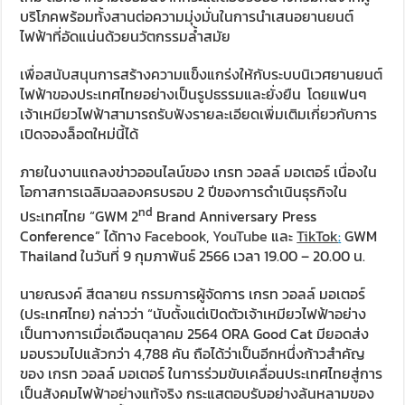
บริโภคพร้อมทั้งสานต่อความมุ่งมั่นในการนำเสนอยานยนต์
ไฟฟ้าที่อัดแน่นด้วยนวัตกรรมล้ำสมัย
เพื่อสนับสนุนการสร้างความแข็งแกร่งให้กับระบบนิเวศยานยนต์
ไฟฟ้าของประเทศไทยอย่างเป็นรูปธรรมและยั่งยืน
โดยแฟนๆ
เจ้าเหมียวไฟฟ้าสามารถรับฟังรายละเอียดเพิ่มเติมเกี่ยวกับการ
เปิดจองล็อตใหม่นี้ได้
ภายในงานแถลงข่าวออนไลน์ของ เกรท วอลล์ มอเตอร์ เนื่องใน
โอกาสการเฉลิมฉลองครบรอบ 2 ปีของการดำเนินธุรกิจใน
nd
ประเทศไทย “GWM 2
Brand Anniversary Press
Conference” ได้ทาง
Facebook
,
YouTube
และ
TikTok
:
GWM
Thailand ในวันที่ 9 กุมภาพันธ์ 2566 เวลา 19.00 – 20.00 น.
นายณรงค์ สีตลายน กรรมการผู้จัดการ เกรท วอลล์ มอเตอร์
(ประเทศไทย) กล่าวว่า “นับตั้งแต่เปิดตัวเจ้าเหมียวไฟฟ้าอย่าง
เป็นทางการเมื่อเดือนตุลาคม 2564 ORA Good Cat มียอดส่ง
มอบรวมไปแล้วกว่า 4,788 คัน ถือได้ว่าเป็นอีกหนึ่งก้าวสำคัญ
ของ เกรท วอลล์ มอเตอร์ ในการร่วมขับเคลื่อนประเทศไทยสู่การ
เป็นสังคมไฟฟ้าอย่างแท้จริง กระแสตอบรับอย่างล้นหลามของ