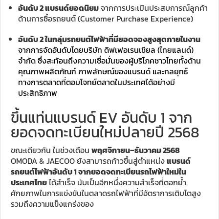
อันดับ 2 แบรนด์ยอดนิยม
จากการประเมินประสบการณ์ลูกค้า
ด้านการซื้อรถยนต์ (Customer Purchase Experience)
อันดับ 2 ในกลุ่มรถยนต์ไฟฟ้าที่มียอดจองสูงสุดภายในงาน
จากการจัดอันดับโดยบริษัท ดิฟเฟอเรนเชียล (ไทยแลนด์)
จำกัด ซึ่งสะท้อนถึงความเชื่อมั่นของผู้บริโภคชาวไทยทั้งด้าน
คุณภาพผลิตภัณฑ์ ภาพลักษณ์ของแบรนด์ และกลยุทธ์
ทางการตลาดที่ตอบโจทย์ตลาดในประเทศได้อย่างมี
ประสิทธิภาพ
ขึ้นแท่นแบรนด์ EV อันดับ 1 จาก
ยอดจดทะเบียนใหม่ปลายปี 2568
ขณะเดียวกัน ในช่วงเดือน
พฤศจิกายน–ธันวาคม 2568
OMODA & JAECOO ยังสามารถก้าวขึ้นสู่ตำแหน่ง
แบรนด์
รถยนต์ไฟฟ้าอันดับ 1 จากยอดจดทะเบียนรถไฟฟ้าใหม่ใน
ประเทศไทย
ได้สำเร็จ นับเป็นอีกหนึ่งความสำเร็จที่ตอกย้ำ
ศักยภาพในการแข่งขันในตลาดรถไฟฟ้าที่มีอัตราการเติบโตสูง
รวมถึงความแข็งแกร่งของ