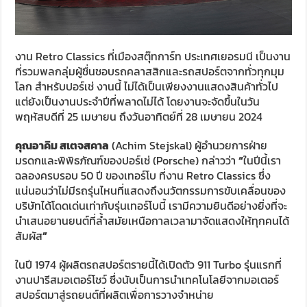
งาน Retro Classics ที่เมืองสตุ๊ทการ์ท ประเทศเยอรมนี เป็นงาน
ที่รวมพลกลุ่มผู้ชื่นชอบรถคลาสสิกและรถสปอร์ตจากทั่วทุกมุม
โลก สำหรับปอร์เช่ งานนี้ ไม่ได้เป็นเพียงงานแสดงสินค้าทั่วไป
แต่ยังเป็นงานประจำปีที่พลาดไม่ได้ โดยงานจะจัดขึ้นในวัน
พฤหัสบดีที่ 25 เมษายน ถึงวันอาทิตย์ที่ 28 เมษายน 2024
คุณอาคิม สเตจสคาล
(Achim Stejskal) ผู้อำนวยการฝ่าย
มรดกและพิพิธภัณฑ์ของปอร์เช่ (Porsche) กล่าวว่า
“
ในปีนี้เรา
ฉลองครบรอบ 50 ปี ของเทอร์โบ ที่งาน Retro Classics ซึ่ง
แน่นอนว่าไม่มีรถรุ่นไหนที่แสดงถึงนวัตกรรมการขับเคลื่อนของ
บริษัทได้โดดเด่นเท่ากับรุ่นเทอร์โบนี้ เรามีความยินดีอย่างยิ่งที่จะ
นำเสนอยานยนต์ที่ล้ำสมัยเหนือกาลเวลามาจัดแสดงให้ทุกคนได้
สัมผัส
”
ในปี 1974 ผู้ผลิตรถสปอร์ตรายนี้ได้เปิดตัว 911 Turbo รุ่นแรกที่
งานปารีสมอเตอร์โชว์ ซึ่งนับเป็นการนำเทคโนโลยีจากมอเตอร์
สปอร์ตมาสู่รถยนต์ที่ผลิตเพื่อการวางจำหน่าย