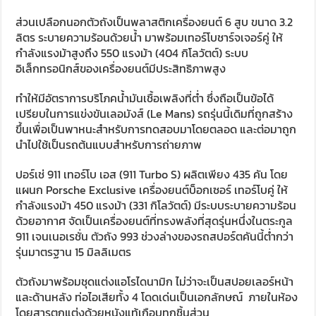
ส่วนเปลือกนอกตัวถังเป็นพลาสติกเครื่องยนต์ 6 สูบ ขนาด 3.2
ลิตร ระบายความร้อนด้วยน้ำ มาพร้อมเทอร์โบชาร์จเจอร์คู่ ให้
กำลังแรงม้าสูงถึง 550 แรงม้า (404 กิโลวัตต์) ระบบ
อิเล็กทรอนิกส์ของเครื่องยนต์มีประสิทธิภาพสูง
ทำให้มีอัตราการบริโภคน้ำมันเชื้อเพลิงที่ต่ำ ซึ่งถือเป็นข้อได้
เปรียบในการแข่งขันเลอมังส์ (Le Mans) รถรุ่นนี้เดิมที่ถูกสร้าง
ขึ้นเพื่อเป็นพาหนะสำหรับการทดสอบมาโดยตลอด และต่อมาถูก
นำไปใช้เป็นรถต้นแบบสำหรับการถ่ายภาพ
ปอร์เช่ 911 เทอร์โบ เอส (911 Turbo S) ผลิตเพียง 435 คัน โดย
แผนก Porsche Exclusive เครื่องยนต์บ็อกเซอร์ เทอร์โบคู่ ให้
กำลังแรงม้า 450 แรงม้า (331 กิโลวัตต์) มีระบบระบายความร้อน
ด้วยอากาศ จัดเป็นเครื่องยนต์ที่ทรงพลังที่สุดรุ่นหนึ่งในตระกูล
911 เจนเนอเรชั่น ตัวถัง 993 ช่วงล่างของรถสปอร์ตคันนี้ต่ำกว่า
รุ่นมาตรฐาน 15 มิลลิเมตร
ตัวถังมาพร้อมชุดแต่งแอโรไดนามิก ไม่ว่าจะเป็นสปอยเลอร์หน้า
และด้านหลัง ท่อไอเสียทั้ง 4 โดดเด่นเป็นเอกลักษณ์ ภายในห้อง
โดยสารตกแต่งด้วยหนังแท้เกือบทุกชิ้นส่วน