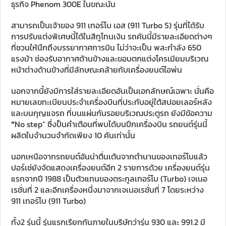
ธุรกิจ Phenom 300E ในขณะนั้น
สามารถเป็นเจ้าของ 911 เทอร์โบ เอส (911 Turbo S) รุ่นที่ได้รับ
การปรับแต่งพิเศษนี้ได้ในสีทูโทนเงิน รถคันนี้มีรายละเอียดต่างๆ
ที่ชวนให้นึกถึงบรรยากาศการบิน ไม่ว่าจะเป็น พละกำลัง 650
แรงม้า ช่องรับอากาศด้านข้างและขอบตกแต่งโครเมียมบริเวณ
หน้าต่างด้านข้างที่มีลักษณะคล้ายกับเครื่องยนต์ไอพ่น
นอกจากนี้ยังมีการใส่รายละเอียดอันเป็นเอกลักษณ์เฉพาะ นั่นคือ
หมายเลขทะเบียนประจำเครื่องบินที่ประทับอยู่ใต้สปอยเลอร์หลัง
และบนกุญแจรถ ที่บนแผ่นกันรอยบริเวณประตูรถ ยังมีข้อความ
“
No step” ซึ่งป็นคำเตือนที่พบได้บนปีกเครื่องบิน รถยนต์รุ่นนี้
ผลิตในจำนวนจำกัดเพียง 10 คันเท่านั้น
นอกเหนือจากรถยนต์อันน่าตื่นเต้นจากตำนานของเทอร์โบแล้ว
ปอร์เช่ยังจัดแสดงเครื่องยนต์อีก 2 รายการด้วย เครื่องยนต์รุ่น
แรกจากปี 1988 เป็นตัวแทนของตระกูลเทอร์โบ (Turbo) เจเนอ
เรชั่นที่ 2 และอีกเครื่องหนึ่งมาจากเจเนอเรชั่นที่ 7 โดยระหว่าง
911 เทอร์โบ (911 Turbo)
ทั้ง2 รุ่นนี้ รุ่นแรกเรียกกันภายในบริษัทว่ารุ่น 930 และ 991.2 มี