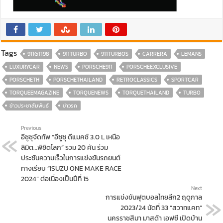
Tags
911GT198
911TURBO
911TURBOS
CARRERA
LEMANS
LUXURYCAR
NEWS
PORSCHE911
PORSCHEEXCLUSIVE
PORSCHETH
PORSCHETHAILAND
RETROCLASSICS
SPORTCAR
TORQUEEMAGAZINE
TORQUENEWS
TORQUETHAILAND
TURBO
ข่าวประชาสัมพันธ์
ข่าวรถ
Previous
อีซูซุจัดทัพ “อีซูซุ ดีแมคซ์ 3.0 L เหนือ
ลิมิต…พิชิตโลก” รวม 20 คัน ร่วม
ประชันความเร็วในการแข่งขันรถยนต์
ทางเรียบ “ISUZU ONE MAKE RACE
2024” ต่อเนื่องเป็นปีที่ 15
Next
การแข่งขันฟุตบอลไทยลีก2 ฤดูกาล
2023/24 นัดที่ 33 “สวาทแคท”
นครราชสีมา มาสด้า เอฟซี เปิดบ้าน