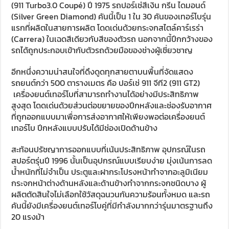
(911 Turbo3.0 Coupé) ปี 1975 รถปอร์เช่สีเงิน กรีน ไดมอนด์
(Silver Green Diamond) คันนี้เป็น 1 ใน 30 คันของเทอร์โบรุ่น
แรกที่ผลิตในสายการผลิต โดดเด่นด้วยกระจกสไตล์คาร์เรร่า
(Carrera) ในเฉดสีเดียวกับสีของตัวรถ นอกจากนี้ปีกกว้างของ
รถได้ถูกประกอบเข้ากับตัวรถด้วยมือของช่างผู้เชี่ยวชาญ
อีกหนึ่งความน่าสนใจที่ดึงดูดทุกสายตาบนพื้นที่จัดแสดง
รถยนต์กว่า 500 ตารางเมตร คือ ปอร์เช่ 911 จีที2 (911 GT2)
เครื่องยนต์เทอร์โบที่สามารถทำงานได้อย่างมีประสิทธิภาพ
สูงสุด โดดเด่นด้วยส่วนต่อขยายของปีกหลังและช่องรับอากาศ
ที่ถูกออกแบบมาเพื่อการส่งอากาศให้เพียงพอต่อเครื่องยนต์
เทอร์โบ ปีกหลังแบบปรับได้มีช่องเปิดด้านข้าง
สะท้อนปรัชญาการออกแบบที่เน้นประสิทธิภาพ อุปกรณ์ในรถ
สปอร์ตรุ่นปี 1996 นั้นเป็นอุปกรณ์แบบเรียบง่าย มุ่งเน้นการลด
น้ำหนักที่ไม่จำเป็น ประตูและฝากระโปรงหน้าทำจากอะลูมิเนียม
กระจกหน้าต่างด้านหลังและด้านข้างทำจากกระจกชนิดบาง ผู้
ผลิตตัดสินใจไม่เลือกใช้วัสดุฉนวนกันความร้อนทั้งหมด และรถ
คันนี้ยังมีเครื่องยนต์เทอร์โบคู่ที่มีกำลังมากกว่ารุ่นมาตรฐานถึง
20 แรงม้า