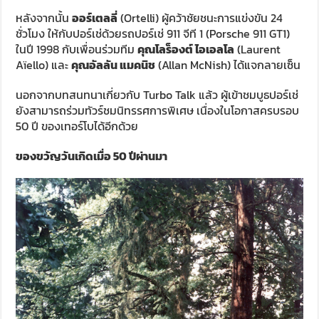
หลังจากนั้น
ออร์เตลลี่
(Ortelli) ผู้คว้าชัยชนะการแข่งขัน 24
ชั่วโมง ให้กับปอร์เช่ด้วยรถปอร์เช่ 911 จีที 1 (Porsche 911 GT1)
ในปี 1998 กับเพื่อนร่วมทีม
คุณโลร็องต์ ไอเอลโล
(Laurent
Aïello) และ
คุณอัลลัน แมคนิช
(Allan McNish) ได้แจกลายเซ็น
นอกจากบทสนทนาเกี่ยวกับ Turbo Talk แล้ว ผู้เข้าชมบูธปอร์เช่
ยังสามารถร่วมทัวร์ชมนิทรรศการพิเศษ เนื่องในโอกาสครบรอบ
50 ปี ของเทอร์โบได้อีกด้วย
ของขวัญวันเกิดเมื่อ 50 ปีผ่านมา