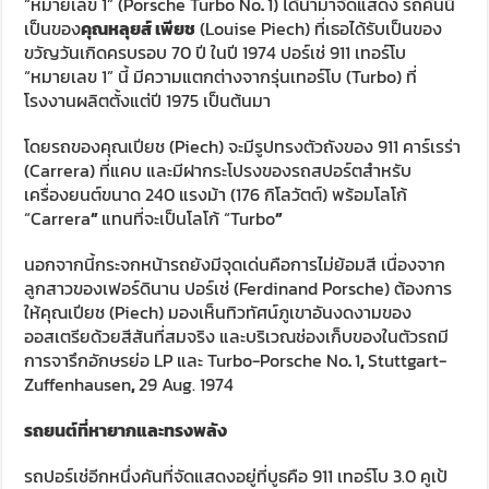
“หมายเลข 1” (Porsche Turbo No
.
1) ได้นำมาจัดแสดง รถคันนี้
เป็นของ
คุณหลุยส์ เพียช
(Louise Piech) ที่เธอได้รับเป็นของ
ขวัญวันเกิดครบรอบ 70 ปี ในปี 1974 ปอร์เช่ 911 เทอร์โบ
“หมายเลข 1” นี้ มีความแตกต่างจากรุ่นเทอร์โบ (Turbo) ที่
โรงงานผลิตตั้งแต่ปี 1975 เป็นต้นมา
โดยรถของคุณเปียช (Piech) จะมีรูปทรงตัวถังของ 911 คาร์เรร่า
(Carrera) ที่แคบ และมีฝากระโปรงของรถสปอร์ตสำหรับ
เครื่องยนต์ขนาด 240 แรงม้า (176 กิโลวัตต์) พร้อมโลโก้
“Carrera
”
แทนที่จะเป็นโลโก้ “Turbo
”
นอกจากนี้กระจกหน้ารถยังมีจุดเด่นคือการไม่ย้อมสี เนื่องจาก
ลูกสาวของเฟอร์ดินาน ปอร์เช่ (Ferdinand Porsche) ต้องการ
ให้คุณเปียช (Piech) มองเห็นทิวทัศน์ภูเขาอันงดงามของ
ออสเตรียด้วยสีสันที่สมจริง และบริเวณช่องเก็บของในตัวรถมี
การจารึกอักษรย่อ LP และ Turbo-Porsche No
.
1
,
Stuttgart-
Zuffenhausen
,
29 Aug. 1974
รถยนต์ที่หายากและทรงพลัง
รถปอร์เช่อีกหนึ่งคันที่จัดแสดงอยู่ที่บูธคือ 911 เทอร์โบ 3.0 คูเป้