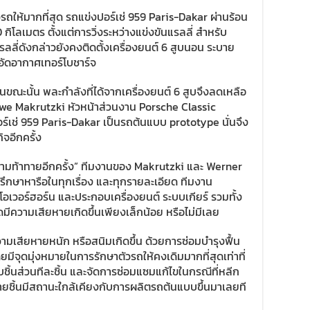
ัวรถให้มากที่สุด รถแข่งปอร์เช่ 959 Paris-Dakar ผ่านร้อน
โลเมตร ตั้งแต่การวิ่งระหว่างแข่งขันแรลลี่ สำหรับ
ลลี่ดังกล่าวยังคงติดตั้งเครื่องยนต์ 6 สูบนอน ระบาย
ัดอากาศเทอร์โบชาร์จ
ในขณะนั้น พละกำลังที่ได้จากเครื่องยนต์ 6 สูบจึงลดเหลือ
 Uwe Makrutzki หัวหน้าส่วนงาน Porsche Classic
อร์เช่ 959 Paris-Dakar เป็นรถต้นแบบ prototype นั่นจึง
จอีกครั้ง
ความท้าทายอีกครั้ง” ทีมงานของ Makrutzki และ Werner
้งปรึกษาหารือในทุกเรื่อง และทุกรายละเอียด ทีมงาน
อเวอร์ฮอร์น และประกอบเครื่องยนต์ ระบบเกียร์ รวมทั้ง
ดมีความเสียหายเกิดขึ้นเพียงเล็กน้อย หรือไม่มีเลย
วามเสียหายหนัก หรือสนิมเกิดขึ้น ด้วยการซ่อมบำรุงฟื้น
จุดมุ่งหมายในการรักษาตัวรถให้คงเดิมมากที่สุดเท่าที่
ิ้นส่วนทีละชิ้น และจัดการซ่อมแซมแก้ไขในกรณีที่หลีก
ิมหลายชิ้นมีสถานะใกล้เคียงกับการผลิตรถต้นแบบขึ้นมาเลยที