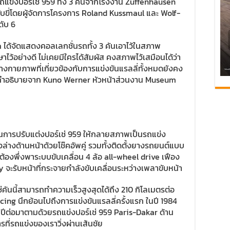
ถแข่งปอร์เช่ 959 ทั้ง 3 คันจากโรงงาน Zuffenhausen
ขับขี่โดยผู้จัดการโครงการ Roland Kussmaul และ Wolf-
ดับ 6
 ได้จัดแสดงคอลเลกชั่นรถทั้ง 3 คันเอาไว้ในสภาพ
ไว้อย่างดี ไม่เคยมีใครได้สัมผัส คงสภาพไว้เสมือนได้ว่า
นทางกายภาพที่เกี่ยวข้องกับการแข่งขันแรลลี่ทั้งหมดยังคง
อคำอธิบายจาก Kuno Werner หัวหน้าส่วนงาน Museum
ในการปรับแต่งปอร์เช่ 959 ให้กลายสภาพเป็นรถแข่ง
งล่างด้านหน้าด้วยโช๊คอัพคู่ รวมทั้งติดตั้งยางรถยนต์แบบ
ม่ต้องพึ่งพาระบบขับเคลื่อน 4 ล้อ all-wheel drive เฟือง
y จะรับหน้าที่กระจายกำลังขับเคลื่อนระหว่างเพลาขับหน้า
คันนี้สามารถทำความเร็วสูงสุดได้ถึง 210 กิโลเมตรต่อ
cing นึกย้อนไปถึงการแข่งขันแรลลี่ครั้งแรก ในปี 1984
2 ปีต่อมาตามด้วยรถแข่งปอร์เช่ 959 Paris-Dakar ด้าน
รที่รถแข่งของเราวิ่งผ่านเส้นชัย