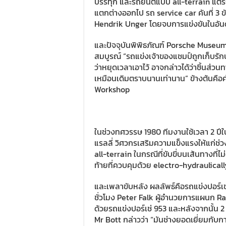
บรรทุก และรถยนต์แบบ all-terrain แต่ร
แตกต่างออกไป รถ service car คันที่ 3 
Hendrik Unger โดยจบการแข่งขันในอัน
และปัจจุบันพิพิธภัณฑ์ Porsche Museum
สมบูรณ์ “รถแข่งเจ้าของแชมป์ถูกเก็บรักษา
ว่าหยุดเวลาเอาไว้ อาจกล่าวได้ว่าชิ้นส่ว
เหมือนเดิมตราบนานเท่านาน” ข้างต้นคื
Workshop
ในช่วงทศวรรษ 1980 ทีมงานใช้เวลา 2 ปี
แรลลี่ วิศวกรเสริมความแข็งแรงให้แก่ช่ว
all-terrain ในกรณีที่ขับขี่บนเส้นทางที่ไ
ท้ายที่ควบคุมด้วย electro-hydraulicall
และเพลาขับหลัง ผลลัพธ์คือรถแข่งปอร์เช่
ชั่วโมง Peter Falk ผู้อำนวยการแผนก Ra
ด้วยรถแข่งปอร์เช่ 953 และหลังจากนั้น 
Mr Bott กล่าวว่า “มันช่างยอดเยี่ยมกับกา