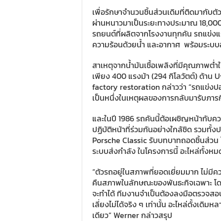
เพื่อรักษาจำนวนชิ้นส่วนเดิมที่ติดมากับต
ผ่านหนาวมาเป็นระยะทางประมาณ 18,000 กิ
รถยนต์ที่ผลิตจากโรงงานทุกคัน รถแข่งแร
ความร้อนด้วยน้ำ และอากาศ พร้อมระบบอ
สาเหตุจากน้ำมันเชื้อเพลิงที่มีคุณภาพต่ำ
เพียง 400 แรงม้า (294 กิโลวัตต์) ด้าน
factory restoration กล่าวว่า “รถแข่งป
เป็นหนึ่งในเหตุผลของการกลับมารับภารกิ
และในปี 1986 รถคันนี้ต้อเผชิญหน้ากับ
ปฏิบัติหน้าที่ร่วมกันอย่างใกล้ชิด รวมทั
Porsche Classic รับบทบาทถอดชิ้นส่วน โ
ระบบส่งกำลัง ในโครงการนี้ อะไหล่ทั้งหม
“ตัวรถอยู่ในสภาพที่ยอดเยี่ยมมาก ไม่มีค
คืนสภาพในลักษณะของพันธะกิจเฉพาะ โดยมี
จะทำได้ ทีมงานจำเป็นต้องลงมือตรวจสอบช
เลี่ยงไม่ได้จริง ๆ เท่านั้น อะไหล่ดั้งเด
เดียว” Werner กล่าวสรุป