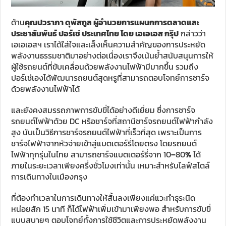
ด้าน
คุณปวราภา ดุพัสกูล ผู้อำนวยการแผนกการตลาดและ
ประชาสัมพันธ์ ปอร์เช่ ประเทศไทย โดย เอเอเอส กรุ๊ป
กล่าวว่า
เอเอเอสฯ เราได้ใส่ใจและเล็งเห็นความสำคัญของการประหยัด
พลังงานธรรมชาติมาอย่างต่อเนื่องเราจึงเน้นย้ำสนับสนุนการให้
ผู้ใช้รถยนต์ที่ขับเคลื่อนด้วยพลังงานไฟฟ้ามีมากขึ้น รวมถึง
ปอร์เช่เองได้พัฒนารถยนต์สุดหรูที่สามารถตอบโจทย์การชาร์จ
ด้วยพลังงานไฟฟ้าได้
และยังคงสมรรถภาพการขับขี่ได้อย่างดีเยี่ยม ซึ่งการชาร์จ
รถยนต์ไฟฟ้าด้วย DC หรือชาร์จที่สถานีชาร์จรถยนต์ไฟฟ้ากำลัง
สูง นับเป็นวิธีการชาร์จรถยนต์ไฟฟ้าที่เร็วที่สุด เพราะเป็นการ
ชาร์จไฟฟ้าจากหัวจ่ายเข้าสู่แบตเตอร์รี่โดยตรง โดยรถยนต์
ไฟฟ้าทุกรุ่นในไทย สามารถชาร์จแบตเตอร์รี่จาก 10
–
80
%
ได้
ภายในระยะเวลาเพียงครึ่งชั่วโมงเท่านั้น เหมาะสำหรับไลฟ์สไตล์
การเดินทางในเมืองกรุง
ที่ต้องทำเวลาในการเดินทางให้สั้นลงเพียงแค่แวะทำธุระนิด
หน่อยสัก 15 นาที ก็ได้ไฟฟ้าเพิ่มเข้ามาเพียงพอ สำหรับการขับขี่
แบบสบายๆ ตอบโจทย์ทั้งการใช้ชีวิตและการประหยัดพลังงาน