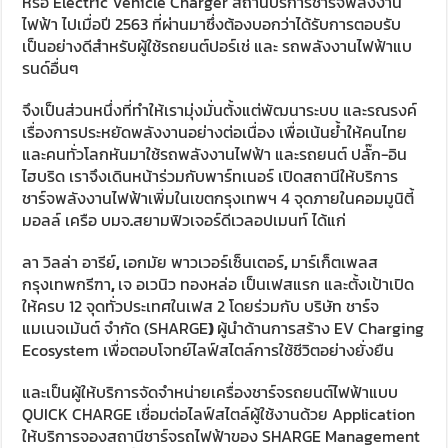
หรือ Electric Vehicle Charger สถานีบริการชาร์จพลังงาน
ไฟฟ้า ไปเมื่อปี 2563 ที่ผ่านมาซึ่งต้องบอกว่าได้รับการตอบรับ
เป็นอย่างดีสำหรับผู้ใช้รถยนต์ปอร์เช่ และ รถพลังงานไฟฟ้าแบ
รนด์อื่นๆ
จึงเป็นส่วนหนึ่งที่ทำให้เรามุ่งมั่นตั้งแต่พัฒนาระบบ และรณรงค์
เรื่องการประหยัดพลังงานอย่างต่อเนื่อง เพื่อเน้นย้ำให้คนไทย
และคนทั่วโลกหันมาใช้รถพลังงานไฟฟ้า และรถยนต์ ปลั๊ก-อิน
ไฮบริด เราจึงเดินหน้าร่วมกับพาร์ทเนอร์ เปิดสถานีให้บริการ
ชาร์จพลังงานไฟฟ้าเพิ่มในเขตกรุงเทพฯ 4 จุดภายในคอมมูนิตี้
มอลล์ เครือ บมจ
.
สยามฟิวเจอร์ดีเวลอปเมนท์ ได้แก่
ลา วิลล่า อารีย์
,
เอกมัย พาวเวอร์เซ็นเตอร์
,
มาร์เก็ตเพลส
กรุงเทพกรีฑา
,
เจ อเวนิว ทองหล่อ เป็นเฟสแรก และตั้งเป้าเปิด
ให้ครบ 12 จุดทั่วประเทศในเฟส 2 โดยร่วมกับ บริษัท ชาร์จ
แมเนจเม้นต์ จำกัด (SHARGE
)
ผู้นำด้านการสร้าง EV Charging
Ecosystem เพื่อตอบโจทย์ไลฟ์สไตล์การใช้ชีวิตอย่างยั่งยืน
และเป็นผู้ให้บริการจัดจำหน่ายเครื่องชาร์จรถยนต์ไฟฟ้าแบบ
QUICK CHARGE เชื่อมต่อไลฟ์สไตล์ผู้ใช้งานด้วย Application
ให้บริการจองสถานีชาร์จรถไฟฟ้าของ SHARGE Management