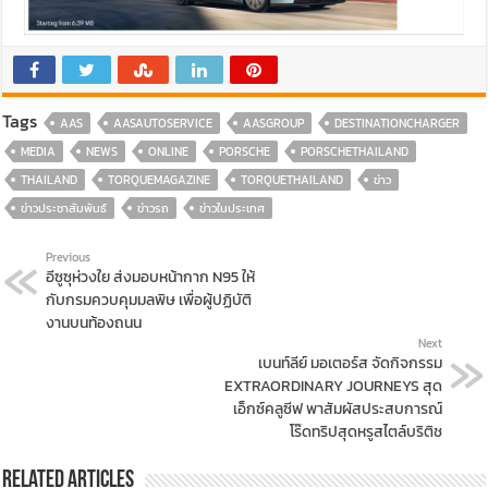
Tags
AAS
AASAUTOSERVICE
AASGROUP
DESTINATIONCHARGER
MEDIA
NEWS
ONLINE
PORSCHE
PORSCHETHAILAND
THAILAND
TORQUEMAGAZINE
TORQUETHAILAND
ข่าว
ข่าวประชาสัมพันธ์
ข่าวรถ
ข่าวในประเทศ
Previous
อีซูซุห่วงใย ส่งมอบหน้ากาก N95 ให้
กับกรมควบคุมมลพิษ เพื่อผู้ปฏิบัติ
งานบนท้องถนน
Next
เบนท์ลีย์ มอเตอร์ส จัดกิจกรรม
EXTRAORDINARY JOURNEYS สุด
เอ็กซ์คลูซีฟ พาสัมผัสประสบการณ์
โร๊ดทริปสุดหรูสไตล์บริติช
Related Articles