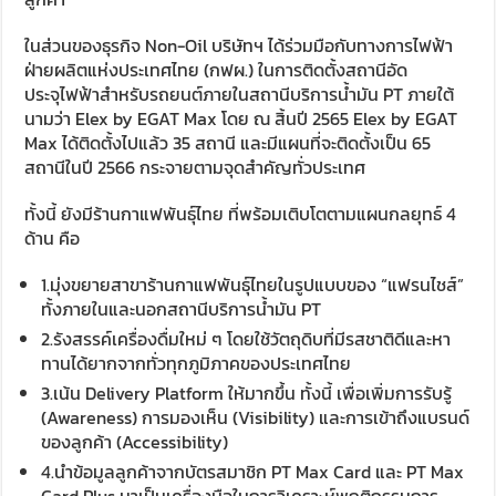
ในส่วนของธุรกิจ Non-Oil บริษัทฯ ได้ร่วมมือกับทางการไฟฟ้า
ฝ่ายผลิตแห่งประเทศไทย (กฟผ.) ในการติดตั้งสถานีอัด
ประจุไฟฟ้าสำหรับรถยนต์ภายในสถานีบริการน้ำมัน PT ภายใต้
นามว่า Elex by EGAT Max โดย ณ สิ้นปี 2565 Elex by EGAT
Max ได้ติดตั้งไปแล้ว 35 สถานี และมีแผนที่จะติดตั้งเป็น 65
สถานีในปี 2566 กระจายตามจุดสำคัญทั่วประเทศ
ทั้งนี้ ยังมีร้านกาแฟพันธุ์ไทย ที่พร้อมเติบโตตามแผนกลยุทธ์ 4
ด้าน คือ
1.มุ่งขยายสาขาร้านกาแฟพันธุ์ไทยในรูปแบบของ “แฟรนไชส์”
ทั้งภายในและนอกสถานีบริการน้ำมัน PT
2.รังสรรค์เครื่องดื่มใหม่ ๆ โดยใช้วัตถุดิบที่มีรสชาติดีและหา
ทานได้ยากจากทั่วทุกภูมิภาคของประเทศไทย
3.เน้น Delivery Platform ให้มากขึ้น ทั้งนี้ เพื่อเพิ่มการรับรู้
(Awareness) การมองเห็น (Visibility) และการเข้าถึงแบรนด์
ของลูกค้า (Accessibility)
4.นำข้อมูลลูกค้าจากบัตรสมาชิก PT Max Card และ PT Max
Card Plus มาเป็นเครื่องมือในการวิเคราะห์พฤติกรรมการ