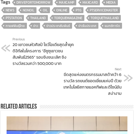
Tags
DRIVEFORTOMORROW
MAXCAMP
MAXCARD
MEDIA
NEWS
NONOIL
OIL
ONLINE
PTG
PTSERVICEMASTER
PTSTATION
THAILAND
TORQUEMAGAZINE
TORQUETHAILAND
กาแฟพันธุ์ไทย
ข่าว
ข่าวประชาสัมพันธ์
ข่าวในประเทศ
แมกซ์การ์ด
Previous
20 เยาวชนหัวศิลป์ โชว์ไอเดียสุดล้ำยุค
ดิจิทัลในโครงการ “อีซูซุเยาวชน
สัมพันธ์2565” รอบชิงชนะเลิศ ชิง
รางวัลรวมกว่า 500,000 บาท
Next
ขีดสุดแห่งยนตรกรรมมาสด้าคว้า 6
รางวัล รถยนต์ยอดเยี่ยมแห่งปี ด้วย
เทคโนโลยีสกายแอคทีฟและดีไซน์อัน
สง่างาม
Related Articles