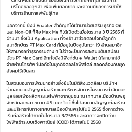
บริโภคของลูกค้า เพื่อเพิ่มยอดขายและความถี่ของการเข้าใช้
บริการร้านกาแฟพันธุ์ไทย
นอกจากนี้ ยังมี Enabler สำคัญที่ได้เข้ามาช่วยเสริม ธุรกิจ Oil
และ Non-Oil ก็คือ Max Me ที่ได้เปิดตัวเมื่อไตรมาส 3 ปี 2565 ที่
ผ่านมา ซึ่งเป็น Application ที่จะเข้ามาช่วยตอบโจทย์ลูกค้า
สมาชิกบัตร PT Max Card ที่มีอยู่ในปัจจุบันกว่า 19 ล้านสมาชิก
ให้สามารถทำธุรกรรมต่าง ๆ ไม่ว่าจะเป็นการสะสมแต้มเสมือน
บัตร PT Max Card อีกทั้งยังมีฟังก์ชัน e-Wallet ให้สามาถใช้
จ่ายผ่านโทรศัพท์มือถือในยุคดิจิตอลไลฟ์สไตล์ สอดคล้องกับยุค
สังคมไร้เงินสด
ในส่วนของการพัฒนาอย่างยั่งยืนในมิติสิ่งแวดล้อม บริษัทฯ
ร่วมลงนามสัญญาก่อสร้างและบริหารจัดการโครงการกำจัดขยะ
มูลฝอยเพื่อผลิตกระแสไฟฟ้าจากชุมชน ณ เทศบาลเมืองบ้านพรุ
จังหวัดสงขลา ขนาด 4.5 เมกะวัตต์ ซึ่งได้ลงนามสัญญาก่อสร้าง
และบริหารกับทางเทศบาลเมืองบ้านพรุไปในปี 2565 ซึ่งคาดว่าจะ
เริ่มก่อสร้างได้ภายในไตรมาส 3/2566 และคาดว่าจะเปิดจ่าย
ไฟฟ้าเข้าระบบเชิงพาณิชย์ (COD) ได้ภายในปี 2568