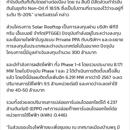
กำไรขั้นต้นที่เติบโตอย่างต่อเนื่อง โดย ณ สิ้นปี มีสัดส่วนกำไรขั้น
ต้นในธุรกิจ Non-Oil ที่ 18.5% ซึ่งเป็นไปตามที่เรามองไว้ว่าจะอยู่ที่
ระดับ 15-20%” นายรังสรรค์ กล่าว
ส่วนโครงการ Solar Rooftop เป็นการลงทุนผ่าน บริษัท พีทีจี
กรีน เอ็นเนอยี จำกัด(PTGGE) ปัจจุบันกำลังอยู่ในระหว่างลงทุน
และซื้อขายไฟฟ้าในรูปแบบ Private PPA กับบริษัทฯ และจะขยาย
การลงทุนในประเทศและต่างประเทศต่อไปในอนาคต ปัจจุบัน
โครงการนี้มีมูลค่าเงินลงทุนจำนวน 300 ล้านบาท
และมีกำลังการผลิตไฟฟ้า ทั้ง Phase 1-4 โดยรวมประมาณ 8.171
MW โดยในปัจจุบัน Phase 1 และ 2 ได้ดำเนินการติดตั้งเสร็จสิ้น
แล้ว โดยปีนี้มีแผนติดตั้งเพิ่มอีก 6.291 MW คาดว่าปี 2567 จะลด
ปริมาณการใช้ไฟฟ้า 9.5 ล้านหน่วยต่อปี และคาดว่าจะลดค่าใช้
จ่าย 40-50 ล้านบาท
รวมทั้งช่วยลดปริมาณการปล่อยคาร์บอนไดออกไซด์ได้ 4.237
ล้านตันต่อปี (EPPO ref:การปล่อยก๊าซคาร์บอนไดออกไซด์ต่อ
หน่วยการใช้ไฟฟ้า (kWh) :0.446)
“ในส่วนของโรงไฟฟ้าขยะเพื่อชุมชน ณ เทศบาลเมืองบ้านพรุ มี