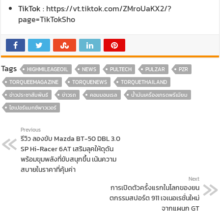
TikTok :
https://vt.tiktok.com/ZMroUaKX2/?
page=TikTokSho
Tags
HIGHMILEAGEOIL
NEWS
PULTECH
PULZAR
PZR
TORQUEEMAGAZINE
TORQUENEWS
TORQUETHAILAND
ข่าวประชาสัมพันธ์
ข่าวรถ
คอมมอนเรล
น้ำมันเครื่องเกรดพรีเมียม
ไฮเปอร์แมกซ์พาวเวอร์
Previous
รีวิว ลองขับ Mazda BT-50 DBL 3.0
SP Hi-Racer 6AT เสริมลุคให้ดุดัน
พร้อมขุมพลังที่ขับสนุกขึ้น เน้นความ
สบายในราคาที่คุ้มค่า
Next
การเปิดตัวครั้งแรกในโลกของยน
ตกรรมสปอร์ต 911 เจเนอเรชั่นใหม่
จากแผนก GT