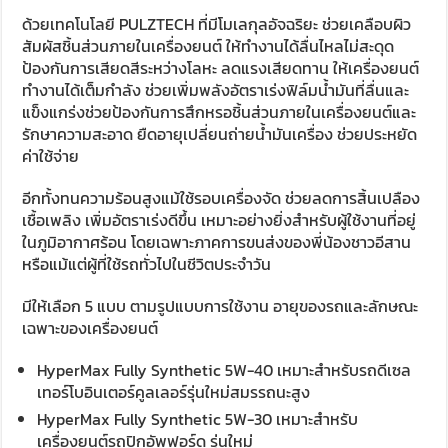
ด้วยเทคโนโลยี PULZTECH ที่มีโมเลกุลอัจฉริยะ ช่วยเคลือบผิว
สัมผัสชิ้นส่วนภายในเครื่องยนต์ ให้ทำงานได้ลื่นไหลไม่สะดุด
ป้องกันการเสียดสีระหว่างโลหะ ลดแรงเสียดทาน ให้เครื่องยนต์
ทำงานได้เต็มกำลัง ช่วยเพิ่มพลังอัตราเร่งฟิล์มน้ำมันที่ลื่นและ
แข็งแกร่งช่วยป้องกันการสึกหรอชิ้นส่วนภายในเครื่องยนต์และ
รักษาความสะอาด ยืดอายุเปลี่ยนถ่ายน้ำมันเครื่อง ช่วยประหยัด
ค่าใช้จ่าย
อีกทั้งทนความร้อนสูงแม้ใช้รอบเครื่องจัด ช่วยลดการสิ้นเปลือง
เชื้อเพลิง เพิ่มอัตราเร่งดีขึ้น เหมาะอย่างยิ่งสำหรับผู้ใช้งานที่อยู่
ในภูมิอากาศร้อน โดยเฉพาะภาคการขนส่งของพี่น้องชาวอีสาน
หรือแม้แต่ผู้ที่ใช้รถทั่วไปในชีวิตประจำวัน
มีให้เลือก 5 แบบ ตามรูปแบบการใช้งาน อายุของรถและลักษณะ
เฉพาะของเครื่องยนต์
HyperMax Fully Synthetic 5W-40 เหมาะสำหรับรถดีเซล
เทอร์โบอินเตอร์คูลเลอร์รุ่นใหม่สมรรถนะสูง
HyperMax Fully Synthetic 5W-30 เหมาะสำหรับ
เครื่องยนต์รถปิกอัพฟอร์ด รุ่นใหม่