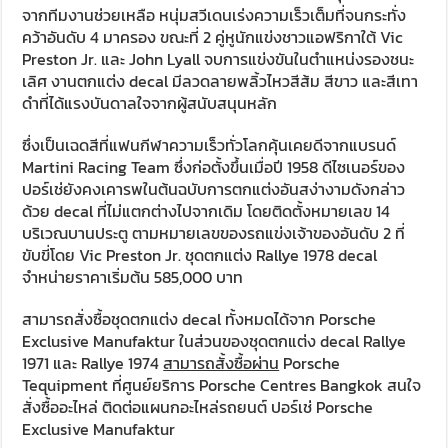
จากทีมงานช่วยเหลือ หนุ่มสวีเดนเร่งความเร็วเต็มที่จนกระทั่ง
คว้าอันดับ 4 มาครอง ขณะที่ 2 คู่หูนักแข่งชาวแอฟริกาใต้ Vic
Preston Jr. และ John Lyall จบการแข่งขันในตำแหน่งรองชนะ
เลิศ งานตกแต่ง decal มีลวดลายพลิ้วไหวสีส้ม สีขาว และสีเทา
ดำที่ได้แรงบันดาลใจจากผู้สนับสนุนหลัก
ซึ่งเป็นเฉดสีที่แฟนกีฬาความเร็วทั่วโลกคุ้นเคยดีจากแบรนด์
Martini Racing Team ซึ่งก่อตั้งขึ้นเมื่อปี 1958 ดีไซเนอร์ของ
ปอร์เช่ยังคงเคารพในต้นฉบับการตกแต่งอันสง่างามดังกล่าว
ด้วย decal ที่ไม่แตกต่างไปจากเดิม โดยติดตั้งหมายเลข 14
บริเวณบานประตู ตามหมายเลขของรถแข่งเจ้าของอันดับ 2 ที่
ขับขี่โดย Vic Preston Jr. ชุดตกแต่ง Rallye 1978 decal
จำหน่ายราคาเริ่มต้น 585,000 บาท
สามารถสั่งซื้อชุดตกแต่ง decal ทั้งหมดได้จาก Porsche
Exclusive Manufaktur ในส่วนของชุดตกแต่ง decal Rallye
1971 และ Rallye 1974
สามารถสั้งซื้อผ่าน
Porsche
Tequipment ที่ศูนย์ยริการ Porsche Centres Bangkok สนใจ
สั่งซื้ออะไหล่ ติดต่อแผนกอะไหล่รถยนต์ ปอร์เช่ Porsche
Exclusive Manufaktur