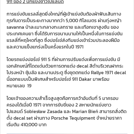
911 ของ 2 นักแข่งชาวโปแลนด์
การแข่งขันแรลลี่สุดยิ่งใหญ่ที่ผู้เข้าแข่งขันต้องฝ่าฟันเส้นทาง
ทุรกันดารเป็นระยะทางมากกว่า 5,000 กิโลเมตร ผ่านทุ่งหญ้า
savanna ป่าละเมาะกลางทะเลทราย และเทือกเขาสูงชัน ของ
ประเทศเคนยา ซึ่งได้รับการขนานนามให้เป็นหนึ่งในการแข่งขัน
แรลลี่ที่หฤโหดที่สุด ซึ่งปอร์เช่ส่งทีมแข่งเข้าร่วมประลองฝีมือ
และความแข็งแกร่งเป็นครั้งแรกในปี 1971
โดยรถแข่งปอร์เช่ 911 S ที่ผ่านการปรับแต่งเพื่อการแข่งขัน มี
เอกลักษณ์ที่โดดเด่นด้วยการตกแต่ง decal สีดำบริเวณฝากระ
โปรงหน้า ซุ้มล้อ และบานประตู ซึ่งชุดตกแต่ง Rallye 1971 decal
นี้ออกแบบเป็นพิเศษสำหรับปอร์เช่ 911 Dakar มาพร้อม
หมายเลข 19
โดยเจ้าของความสำเร็จสูงสุดคือการคว้าอันดับที่ 5 มาครอบ
ครองได้เมื่อปี 1971 จากการขับขี่ของ 2 สหายนักแข่งชาว
โปแลนด์ Sobiesław Zasada และ Marian Bień สามารถสั่งติด
ตั้ง decal set ผ่านทาง Porsche Tequipment จำหน่ายราคา
เริ่มต้น 410,000 บาท