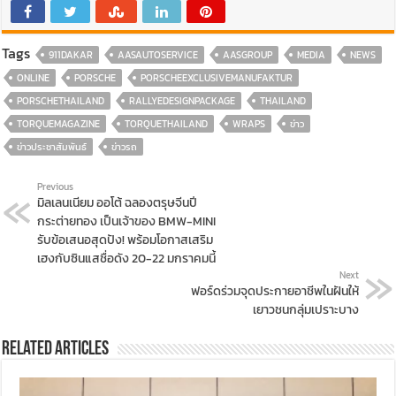
Tags
911DAKAR
AASAUTOSERVICE
AASGROUP
MEDIA
NEWS
ONLINE
PORSCHE
PORSCHEEXCLUSIVEMANUFAKTUR
PORSCHETHAILAND
RALLYEDESIGNPACKAGE
THAILAND
TORQUEMAGAZINE
TORQUETHAILAND
WRAPS
ข่าว
ข่าวประชาสัมพันธ์
ข่าวรถ
Previous
มิลเลนเนียม ออโต้ ฉลองตรุษจีนปี
กระต่ายทอง เป็นเจ้าของ BMW-MINI
รับข้อเสนอสุดปัง! พร้อมโอกาสเสริม
เฮงกับซินแสชื่อดัง 20-22 มกราคมนี้
Next
ฟอร์ดร่วมจุดประกายอาชีพในฝันให้
เยาวชนกลุ่มเปราะบาง
Related Articles