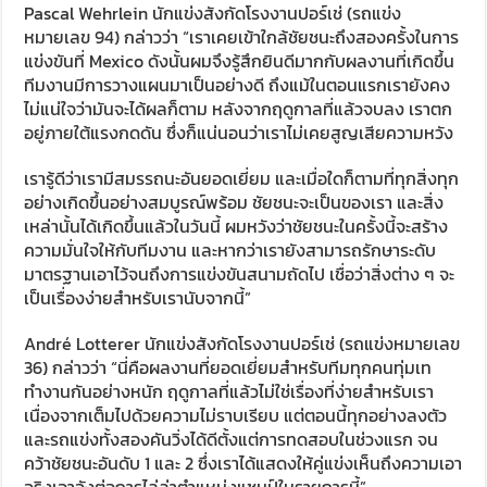
Pascal Wehrlein นักแข่งสังกัดโรงงานปอร์เช่ (รถแข่ง
หมายเลข 94) กล่าวว่า “เราเคยเข้าใกล้ชัยชนะถึงสองครั้งในการ
แข่งขันที่ Mexico ดังนั้นผมจึงรู้สึกยินดีมากกับผลงานที่เกิดขึ้น
ทีมงานมีการวางแผนมาเป็นอย่างดี ถึงแม้ในตอนแรกเรายังคง
ไม่แน่ใจว่ามันจะได้ผลก็ตาม หลังจากฤดูกาลที่แล้วจบลง เราตก
อยู่ภายใต้แรงกดดัน ซึ่งก็แน่นอนว่าเราไม่เคยสูญเสียความหวัง
เรารู้ดีว่าเรามีสมรรถนะอันยอดเยี่ยม และเมื่อใดก็ตามที่ทุกสิ่งทุก
อย่างเกิดขึ้นอย่างสมบูรณ์พร้อม ชัยชนะจะเป็นของเรา และสิ่ง
เหล่านั้นได้เกิดขึ้นแล้วในวันนี้ ผมหวังว่าชัยชนะในครั้งนี้จะสร้าง
ความมั่นใจให้กับทีมงาน และหากว่าเรายังสามารถรักษาระดับ
มาตรฐานเอาไว้จนถึงการแข่งขันสนามถัดไป เชื่อว่าสิ่งต่าง ๆ จะ
เป็นเรื่องง่ายสำหรับเรานับจากนี้”
André Lotterer นักแข่งสังกัดโรงงานปอร์เช่ (รถแข่งหมายเลข
36) กล่าวว่า “นี่คือผลงานที่ยอดเยี่ยมสำหรับทีมทุกคนทุ่มเท
ทำงานกันอย่างหนัก ฤดูกาลที่แล้วไม่ใช่เรื่องที่ง่ายสำหรับเรา
เนื่องจากเต็มไปด้วยความไม่ราบเรียบ แต่ตอนนี้ทุกอย่างลงตัว
และรถแข่งทั้งสองคันวิ่งได้ดีตั้งแต่การทดสอบในช่วงแรก จน
คว้าชัยชนะอันดับ 1 และ 2 ซึ่งเราได้แสดงให้คู่แข่งเห็นถึงความเอา
จริงเอาจังต่อการไล่ล่าตำแหน่งแชมป์ในรายการนี้”