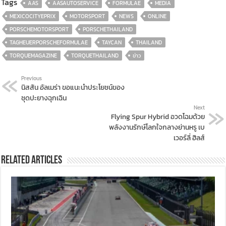
Tags
AAS
AASAUTOSERVICE
FORMULAE
MEDIA
MEXICOCITYEPRIX
MOTORSPORT
NEWS
ONLINE
PORSCHEMOTORSPORT
PORSCHETHAILAND
TAGHEUERPORSCHEFORMULAE
TAYCAN
THAILAND
TORQUEMAGAZINE
TORQUETHAILAND
ข่าว
Previous
นิสสัน อัลเมร่า ขอแนะนำประโยชน์ของ
ชุดปะยางฉุกเฉิน
Next
Flying Spur Hybrid อวดโฉมด้วย
พลังงานรักษ์โลกใจกลางย่านหรู เบ
เวอร์ลี่ ฮิลส์
Related Articles