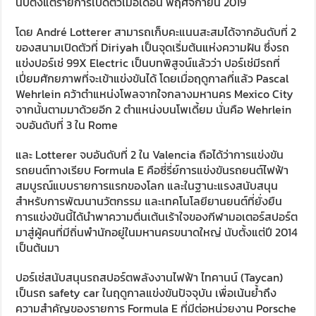
นับตั้งแต่รายการเปิดตัวเมื่อเดือน พฤศจิกายน 2019
โดย André Lotterer สามารถเก็บคะแนนสะสมได้จากอันดับที่ 2
ของสนามเปิดตัวที่ Diriyah เป็นจุดเริ่มต้นแห่งความฝัน ซึ่งรถ
แข่งปอร์เช่ 99X Electric เป็นบทพิสูจน์แล้วว่า ปอร์เช่มีรถที่
เปี่ยมศักยภาพที่จะเข้าแข่งขันได้ โดยเมื่อฤดูกาลที่แล้ว Pascal
Wehrlein คว้าตำแหน่งโพลจากใจกลางมหานคร Mexico City
จากนั้นตามมาด้วยอีก 2 ตำแหน่งบนโพเดี้ยม นั่นคือ Wehrlein
จบอันดับที่ 3 ใน Rome
และ Lotterer จบอันดับที่ 2 ใน Valencia ถือได้ว่าการแข่งขัน
รถยนต์ทางเรียบ Formula E คือซี่รี่ย์การแข่งขันรถยนต์ไฟฟ้า
สมบูรณ์แบบรายการแรกของโลก และในฐานะแรงสนับสนุน
สำหรับการพัฒนานวัตกรรม และเทคโนโลยียานยนต์ที่ยั่งยืน
การแข่งขันนี้ได้นำพาความตื่นเต้นเร้าใจของกีฬามอเตอร์สปอร์ต
มาสู่ผู้คนที่มีถิ่นพำนักอยู่ในมหานครขนาดใหญ่ นับตั้งแต่ปี 2014
เป็นต้นมา
ปอร์เช่สนับสนุนรถสปอร์ตพลังงานไฟฟ้า ไทคานน์ (Taycan)
เป็นรถ safety car ในฤดูกาลแข่งขันปัจจุบัน เพื่อเน้นย้ำถึง
ความสำคัญของรายการ Formula E ที่มีต่อหน่วยงาน Porsche