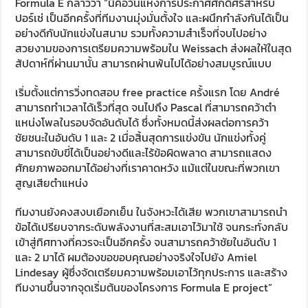
Formula E กล่าวว่า “นี่คือวันแห่งการประกาศศักดิ์ศรีสำหรับ
ปอร์เช่ เป็นอีกครั้งที่ทีมงานมุ่งมั่นตั้งใจ และผนึกกำลังกันได้เป็น
อย่างดีกับนักแข่งในสนาม รวมทั้งความสำเร็จที่จบไปอย่าง
สวยงามของการเตรียมความพร้อมใน Weissach ส่งผลให้ในสุด
สัปดาห์ที่ผ่านมานั้น สามารถผ่านพ้นไปได้อย่างสมบูรณ์แบบ
เริ่มตั้งแต่การวิ่งทดสอบ free practice ครั้งแรก โดย André
สามารถทำเวลาได้เร็วที่สุด จนไปถึง Pascal ที่สามารถคว้าตำ
แหน่งโพลในรอบจัดอันดับได้ ซึ่งทั้งหมดนี้ส่งผลต่อการคว้า
ชัยชนะในอันดับ 1 และ 2 เมื่อสิ้นสุดการแข่งขัน นักแข่งทั้งคู่
สามารถขับขี่ได้เป็นอย่างดีและไร้ข้อผิดพลาด สามารถแสดง
ศักยภาพออกมาได้อย่างที่เราคาดหวัง แม้แต่ในขณะที่พวกเขา
สูญเสียตำแหน่ง
ทีมงานยังคงสงบเยือกเย็น ในจังหวะได้เสีย พวกเขาสามารถนำ
ข้อได้เปรียบจากระดับพลังงานที่สะสมเอาไว้มาใช้ จนกระทั่งกลับ
เข้าสู่ทิศทางที่ควรจะเป็นอีกครั้ง จนสามารถคว้าชัยในอันดับ 1
และ 2 มาได้ ผมต้องขอขอบคุณอย่างจริงใจไปยัง Amiel
Lindesay ผู้ซึ่งจัดเตรียมความพร้อมเอาไว้ทุกประการ และสร้าง
ทีมงานขึ้นจากจุดเริ่มต้นของโครงการ Formula E project”