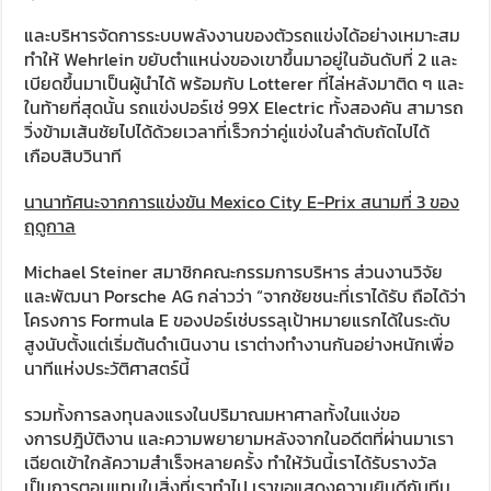
และบริหารจัดการระบบพลังงานของตัวรถแข่งได้อย่างเหมาะสม
ทำให้ Wehrlein ขยับตำแหน่งของเขาขึ้นมาอยู่ในอันดับที่ 2 และ
เบียดขึ้นมาเป็นผู้นำได้ พร้อมกับ Lotterer ที่ไล่หลังมาติด ๆ และ
ในท้ายที่สุดนั้น รถแข่งปอร์เช่ 99X Electric ทั้งสองคัน สามารถ
วิ่งข้ามเส้นชัยไปได้ด้วยเวลาที่เร็วกว่าคู่แข่งในลำดับถัดไปได้
เกือบสิบวินาที
นานาทัศนะจากการแข่งขัน Mexico City E-Prix สนามที่ 3 ของ
ฤดูกาล
Michael Steiner สมาชิกคณะกรรมการบริหาร ส่วนงานวิจัย
และพัฒนา Porsche AG กล่าวว่า “จากชัยชนะที่เราได้รับ ถือได้ว่า
โครงการ Formula E ของปอร์เช่บรรลุเป้าหมายแรกได้ในระดับ
สูงนับตั้งแต่เริ่มต้นดำเนินงาน เราต่างทำงานกันอย่างหนักเพื่อ
นาทีแห่งประวัติศาสตร์นี้
รวมทั้งการลงทุนลงแรงในปริมาณมหาศาลทั้งในแง่ขอ
งการปฎิบัติงาน และความพยายามหลังจากในอดีตที่ผ่านมาเรา
เฉียดเข้าใกล้ความสำเร็จหลายครั้ง ทำให้วันนี้เราได้รับรางวัล
เป็นการตอบแทนในสิ่งที่เราทำไป เราขอแสดงความยินดีกับทีม