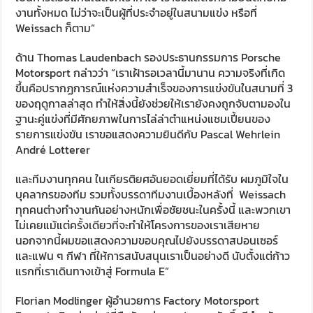
งานทั้งหมด ไม่ว่าจะเป็นผู้ที่ประจำอยู่ในสนามแข่ง หรือที่
Weissach ก็ตาม“
ด้าน Thomas Laudenbach รองประธานกรรมการ Porsche
Motorsport กล่าวว่า “เราเฝ้ารอเวลานี้มานาน ความจริงที่เกิด
ขึ้นคือปรากฏการณ์แห่งความสำเร็จของการแข่งขันในสนามที่ 3
ของฤดูกาลล่าสุด ทำให้สิ่งนี้ยังช่วยให้เรายังคงถูกจับตามองใน
ฐานะคู่แข่งที่มีศักยภาพในการไล่ล่าตำแหน่งแชมเปี้ยนของ
รายการแข่งขัน เราขอแสดงความยินดีกับ Pascal Wehrlein
André Lotterer
และทีมงานทุกคน ในเกียรติยศอันยอดเยี่ยมที่ได้รับ ผมภูมิใจใน
บุคลากรของทีม รวมทั้งบรรดาทีมงานเบื้องหลังที่ Weissach
ทุกคนต่างทำงานกันอย่างหนักเพื่อชัยชนะในครั้งนี้ และพวกเขา
ไม่เคยแม้แต่ครั้งเดียวที่จะทำให้โครงการของเราเสียหาย
นอกจากนี้ผมขอแสดงความขอบคุณไปยังบรรดาสปอนเซอร์
และแฟน ๆ กีฬา ที่ให้การสนับสนุนเราเป็นอย่างดี นับตั้งแต่ก้าว
แรกที่เราเดินทางเข้าสู่ Formula E”
Florian Modlinger ผู้อำนวยการ Factory Motorsport