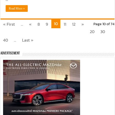
Read More »
10
« First
...
«
8
9
11
12
»
Page 10 of 74
20
30
40
...
Last »
Advertisement