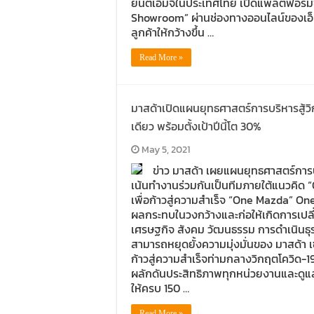
ยนต์เอ็มจีในประเทศไทย เปิดแพลตฟอร์
Showroom” ผ่านช่องทางออนไลน์ของเอ็ม
ลูกค้าให้กว้างขึ้น …
Read More »
มาสด้าเปิดแผนยุทธศาสตร์การบริหารสู้วิ
เดียว พร้อมตั้งเป้าปีนี้โต 30%
May 5, 2021
ข่าว มาสด้า เผยแผนยุทธศาสตร์การบ
เน้นทำงานร่วมกันเป็นทีมภายใต้แนวคิด 
เพื่อก้าวสู่ความสำเร็จ “One Mazda” O
ผลกระทบในวงกว้างและก่อให้เกิดการเปลี
เศรษฐกิจ สังคม วัฒนธรรม การดำเนินธุรก
สามารถหยุดยั้งความมุ่งมั่นของ มาสด้า 
ก้าวสู่ความสำเร็จท่ามกลางวิกฤตโควิด-
ผลักดันประสิทธิภาพทุกหน่วยงานและดูแลลู
ให้ครบ 150 …
Read More »