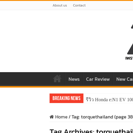
About us
Contact
News
Car Review
New Ca
Breaking News
รีวิว Honda e:N1 EV 10
รีวิว ลองขับ All New 
Home
/
Tag:
torquethailand
(page 38
Tag Archives:
torquethai