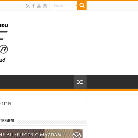
00 บาท
ิ่งกว่า
tisement