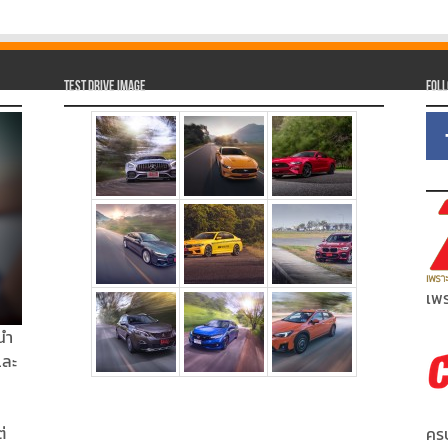
Test Drive Image
Fol
เพร
นำ
และ
่
ครบ