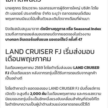
นายศุภกร รัตนวราหะ รองกรรมการผู้จัดการใหญ่ บริษัท โตโย
ต้า มอเตอร์ ประเทศไทย จำกัด ระบุว่า ตลาดรถยนต์เดือน
พฤษภาคมมีแนวโน้มฟื้นตัวและเติบโตจากเดือนที่ผ่านมา
ปัจจัยสนับสนุนมาจาก
ดัชนีทางฤดูกาล หรือ Seasonal Index
รวมถึงการทยอยส่งมอบรถยนต์จากยอดจองในช่วงงาน
บางกอก อินเตอร์เนชั่นแนล มอเตอร์โชว์ ครั้งที่ 47
LAND CRUISER FJ เริ่มส่งมอบ
เดือนพฤษภาคม
ในเดือนพฤษภาคม 2569 โตโยต้าเริ่มส่งมอบ
LAND CRUISER
FJ
เป็นเดือนแรก หลังจากรถรุ่นนี้ได้รับการตอบรับจากลูกค้า
เป็นอย่างดี
โตโยต้าคาดว่า ยอดจองของ LAND CRUISER FJ นับตั้งแต่การ
เปิดตัว จะสูงถึง
2,000 คัน
ในเดือนพฤษภาคม และกระแสความ
นิยมของรถรุ่นนี้จะเป็นอีกหนึ่งแรงขับเคลื่อนสำคัญที่ช่วยให้โต
โยต้ารักษาความเป็นผู้นำด้านส่วนแบ่งตลาดรถยนต์ไว้ได้