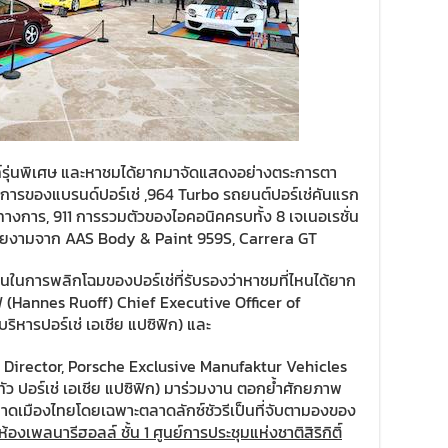
ท์รุ่นพิเศษ และหาชมได้ยากมาจัดแสดงอย่างตระการตา
งการของแบรนด์ปอร์เช่ ,964 Turbo รถยนต์ปอร์เช่คันแรก
นทางการ, 911 การรวมตัวของไอคอนิคครบทั้ง 8 เจเนอเรชั่น
วยงามจาก AAS Body & Paint 959S, Carrera GT
ในการพลิกโฉมของปอร์เช่ที่รับรองว่าหาชมที่ไหนได้ยาก
ฟ (Hannes Ruoff) Chief Executive Officer of
บริหารปอร์เช่ เอเชีย แปซิฟิก) และ
) Director, Porsche Exclusive Manufaktur Vehicles
 ทัว ปอร์เช่ เอเชีย แปซิฟิก) มาร่วมงาน ตอกย้ำศักยภาพ
ลาดเมืองไทยโดยเฉพาะตลาดลักซ์ชัวรีเป็นที่จับตามองของ
ห้องเพลนารีฮอลล์ ชั้น
1
ศูนย์การประชุมแห่งชาติสิริกิติ์