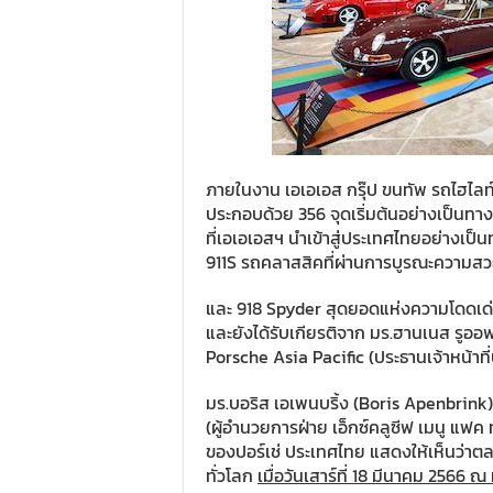
ภายในงาน เอเอเอส กรุ๊ป ขนทัพ รถไฮไล
ประกอบด้วย 356 จุดเริ่มต้นอย่างเป็นทา
ที่เอเอเอสฯ นำเข้าสู่ประเทศไทยอย่างเป็
911S รถคลาสสิคที่ผ่านการบูรณะความส
และ 918 Spyder สุดยอดแห่งความโดดเด่น
และยังได้รับเกียรติจาก มร.ฮานเนส รูออ
Porsche Asia Pacific (ประธานเจ้าหน้าที่
มร.บอริส เอเพนบริ้ง (Boris Apenbrink
(ผู้อำนวยการฝ่าย เอ็กซ์คลูซีฟ เมนู แฟค
ของปอร์เช่ ประเทศไทย แสดงให้เห็นว่าต
ทั่วโลก
เมื่อวันเสาร์ที่
18
มีนาคม
2566
ณ 