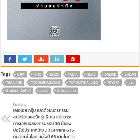
Tags
CJPT
HINO
ISUZU
MEDIA
NEWS
ONLINE
SUZUKI
THAILAND
TORQUEMAGAZINE
TORQUETHAILAND
TOYOTA
ข่าว
ข่าวประชาสัมพันธ์
ข่าวรถ
ข่าวในประเทศ
Previous
เอเอเอส กรุ๊ป เปิดตัวยนตรกรรม
สปอร์ตไอคอนิครุ่นพิเศษ แห่งวาระ
การเฉลิมฉลองครบรอบ 30 ปีของ
ปอร์เช่ประเทศไทย 911 Carrera GTS
คันเดียวในโลก มั่นใจปี 66 เติบโตก้าว