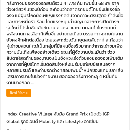
ครึ่งทางมียอดจองรถยนต์รวม 41,778 คัน เพิ่มขึ้น 68.8% จาก
ช่วงเดียวกันของปีก่อน สะท้อนว่าตลาดรถยนต์ไทยยังมีแรงซื้อ
จริง แม้ผู้บริโภคยังเผชิญแรงกดดันจากภาวะเศรษฐกิจ กำลังซื้อ
และภาระหนี้ครัวเรือน โดยแรงหนุนสำคัญมาจากการเปิดตัวรถ
รุ่นใหม่ โปรโมชั่นเข้มข้นจากค่ายรถ และความสนใจในรถยนต์
พลังงานทางเลือกที่เพิ่มขึ้นอย่างต่อเนื่อง บรรยากาศภายในงาน
ยังคงคึกคักต่อเนื่อง โดยเฉพาะช่วงวันหยุดสุดสัปดาห์ สะท้อนว่า
ผู้เข้าชมส่วนใหญ่เป็นกลุ่มที่มีแผนซื้อจริงมากกว่าการเข้าชมเพื่อ
ความบันเทิงเพียงอย่างเดียว ขณะที่ผู้จัดงานประเมินว่า ช่วง
สัปดาห์สุดท้ายของงานจะเป็นจังหวะเร่งตัวของยอดจองเพิ่มเติม
จากการที่ผู้บริโภคเริ่มตัดสินใจหลังเปรียบเทียบข้อเสนอจาก
หลายแบรนด์ และค่ายรถต่างทยอยเพิ่มน้ำหนักของแคมเปญส่ง
เสริมการขายในช่วงท้ายงาน ยอดจองครึ่งทางทะลุ 4 หมื่นคัน
งานบางกอก …
Read More »
Index Creative Village จับมือ Grand Prix เปิดตัว IGP
Global รุกอีเวนต์ Mobility และ Lifestyle อาเซียน