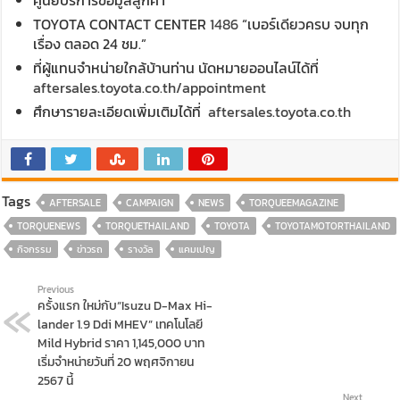
ศูนย์บริการข้อมูลลูกค้า
TOYOTA CONTACT CENTER
1486
“เบอร์เดียวครบ จบทุก
เรื่อง ตลอด 24 ชม.”
ที่ผู้แทนจำหน่ายใกล้บ้านท่าน นัดหมายออนไลน์ได้ที่
aftersales.toyota.co.th/appointment
ศึกษารายละเอียดเพิ่มเติมได้ที่
aftersales.toyota.co.th
Tags
AFTERSALE
CAMPAIGN
NEWS
TORQUEEMAGAZINE
TORQUENEWS
TORQUETHAILAND
TOYOTA
TOYOTAMOTORTHAILAND
กิจกรรม
ข่าวรถ
รางวัล
แคมเปญ
Previous
ครั้งแรก ใหม่กับ“Isuzu D-Max Hi-
lander 1.9 Ddi MHEV” เทคโนโลยี
Mild Hybrid ราคา 1,145,000 บาท
เริ่มจำหน่ายวันที่ 20 พฤศจิกายน
2567 นี้
Next