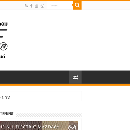
00 บาท
ิ่งกว่า
tisement