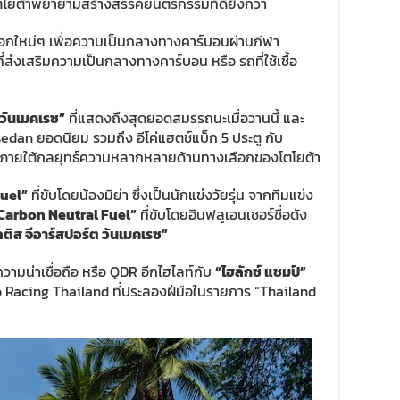
ห้โตโยต้าพยายามสร้างสรรค์ยนตรกรรมที่ดียิ่งกว่า
ลือกใหม่ๆ เพื่อความเป็นกลางทางคาร์บอนผ่านกีฬา
ี่ส่งเสริมความเป็นกลางทางคาร์บอน หรือ รถที่ใช้เชื้อ
่ วันเมคเรซ”
ที่แสดงถึงสุดยอดสมรรถนะเมื่อวานนี้ และ
edan ยอดนิยม รวมถึง อีโค่แฮตช์แบ็ก 5 ประตู กับ
้น ภายใต้กลยุทธ์ความหลากหลายด้านทางเลือกของโตโยต้า
Fuel”
ที่ขับโดยน้องมิย่า ซึ่งเป็นนักแข่งวัยรุ่น จากทีมแข่ง
 Carbon Neutral Fuel”
ที่ขับโดยอินฟลูเอนเซอร์ชื่อดัง
ลติส จีอาร์สปอร์ต วันเมคเรซ”
ามน่าเชื่อถือ หรือ QDR อีกไฮไลท์กับ
“ไฮลักซ์ แชมป์”
 Racing Thailand ที่ประลองฝีมือในรายการ “Thailand