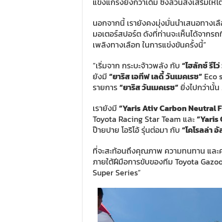
แข็งแกร่งยิ่งกว่าเดิม ซึ่งล้วนส่งเสริมใ
นอกจากนี้ เรายังคงมุ่งมั่นนำเสนอทางเ
มอเตอร์สปอร์ต ดังที่ท่านจะเห็นได้จากรถท
เพลิงทางเลือก ในการแข่งขันครั้งนี้”
“เริ่มจาก กระบะจ้าวพลัง กับ
“ไฮลักซ์ รีโว
ยังมี
“ยาริส เอทีฟ เลดี้ วันเมคเรซ”
Eco s
รายการ
“ยาริส วันเมคเรซ”
ยิ่งไปกว่านั
เรายังมี
“
Yaris Ativ Carbon Neutral 
Toyota Racing Star Team และ
“
Yaris
ป๊ายปาย โอริโอ้ รุ่นต่อมา กับ
“โคโรลล่า อั
ที่จะสะท้อนถึงคุณภาพ ความทนทาน และคว
ภายใต้ฝีมือการขับของทีม Toyota Gazoo
Super Series”