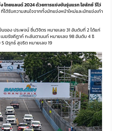
ิ่ง ไทยแลนด์
2024
ด้วยการแข่งขันรุ่นแรก
ไฮลักซ์
รีโว่
 ที่ได้รับความสนใจจากทั้งนักแข่งหน้าใหม่และนักแข่งเก๋า
็นของ ประพจน์ ชื่นวิจิตร หมายเลข 31 อันดับที่ 2 ได้แก่
เมฆรัชคีฏาก์ กะลันตานนท์ หมายเลข 98 อันดับ 4 ธิ
5 นิรุทธ์ สุจริต หมายเลข 19