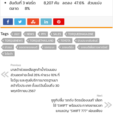
อันดับที่ 3 ฟอร์ด 8,207 คัน ลดลง 47.6% ส่วนแบ่ง
ตลาด 8%
Tags
JULY
NEWS
PPV
SALES
TORQUEEMAGAZINE
TORQUENEWS
TORQUETHAILAND
TOYOTA
ข่าวประชาสัมพันธ์
ข่าวรถ
ยอดขายรถยนต์
รถกระบะ
รถยนต์นั่ง
รถยนต์เพื่อการพาณิชย์
โตโยต้า
Previous
มาสด้าช่วยเหลือลูกค้าน้ำท่วมมอบ
ส่วนลดค่าอะไหล่ 35% ค่าแรง 10% ที่
โชว์รูม และศูนย์บริการมาตรฐานมา
สด้าทั่วประเทศ ตั้งแต่วันนี้จนถึง 30
พฤศจิกายน 2567
Next
ซูซูกิปลื้ม ‘รถถัง จิตรเมืองนนท์’ เลือก
ใช้ ‘SWIFT’ พร้อมประกาศขยายเวลา
แคมเปญ “SWIFT 777” ผ่อนเพียง