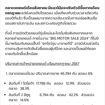
ตลาดรถยนต์เดือนสิงหาคม มีแนวโน้มจะปรับตัวดีขึ้นจากเดือน
กรกฎาคม
แต่ยังคงเติบโตลดลง เมื่อเทียบกับช่วงเวลาเดียวกัน
ของปีที่แล้ว ซึ่งเป็นผลมาจากความเข้มงวดในการปล่อยสินเชื่อ
ของสถาบันการเงิน และสภาวะเศรษฐกิจโดยรวม
ทั้งนี้ การเปิดตัวรถยนต์รุ่นใหม่และโปรโมชั่นพิเศษจากหลาก
หลายค่ายรถยนต์ ภายในงาน “BIG MOTOR SALE 2024” ที่ในปี
นี้มาพร้อมกับคอนเซ็ปต์ “ยกโชว์รูม มาขายที่นี่” อาจมีส่วนช่วยใน
การกระตุ้นการตัดสินใจซื้อของผู้บริโภค และอาจเป็นผลให้ยอด
ขายเติบโตขึ้นเล็กน้อย
ปริมาณการจำหน่ายรถยนต์
เดือนกรกฎาคม
2567
ตลาดรถยนต์รวม ปริมาณการขาย 46,394 คัน ลดลง 6%
อันดับที่ 1 โตโยต้า 17,786 คัน ลดลง 12.9% ส่วนแบ่ง
ตลาด 38.3%
อันดับที่ 2 อีซูซุ 6,784 คัน ลดลง 42.2% ส่วนแบ่ง
ตลาด 14.6%