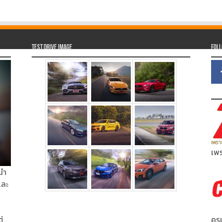
Test Drive Image
Fol
เพร
นำ
และ
่
ครบ