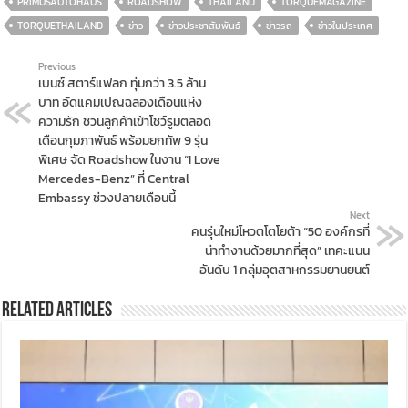
PRIMUSAUTOHAUS
ROADSHOW
THAILAND
TORQUEMAGAZINE
TORQUETHAILAND
ข่าว
ข่าวประชาสัมพันธ์
ข่าวรถ
ข่าวในประเทศ
Previous
เบนซ์ สตาร์แฟลก ทุ่มกว่า 3.5 ล้าน
บาท อัดแคมเปญฉลองเดือนแห่ง
ความรัก ชวนลูกค้าเข้าโชว์รูมตลอด
เดือนกุมภาพันธ์ พร้อมยกทัพ 9 รุ่น
พิเศษ จัด Roadshow ในงาน “I Love
Mercedes-Benz” ที่ Central
Embassy ช่วงปลายเดือนนี้
Next
คนรุ่นใหม่โหวตโตโยต้า “50 องค์กรที่
น่าทำงานด้วยมากที่สุด” เทคะแนน
อันดับ 1 กลุ่มอุตสาหกรรมยานยนต์
Related Articles